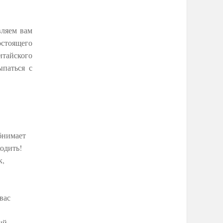
вляем вам
остоящего
итайского
ыпаться с
бнимает
ходить!
к,
вас
ый