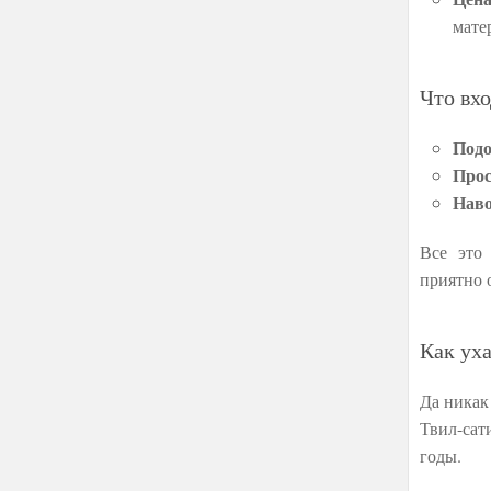
мате
Что вхо
Подо
Про
Наво
Все это
приятно 
Как ух
Да никак
Твил-сат
годы.