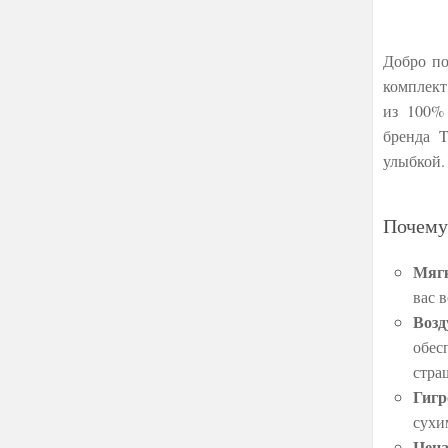
Добро по
комплект
из 100% 
бренда T
улыбкой.
Почему
Мягк
вас 
Возд
обес
стра
Гигр
сухи
Цена