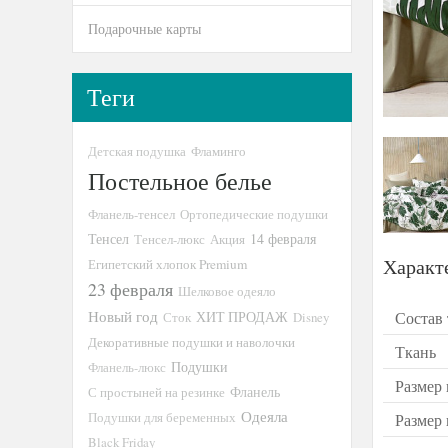
Подарочные карты
Теги
Детская подушка
Фламинго
Постельное белье
Фланель-тенсел
Ортопедические подушки
Тенсел
14 февраля
Тенсел-люкс
Акция
Характ
Египетский хлопок Premium
23 февраля
Шелковое одеяло
Новый год
Состав
ХИТ ПРОДАЖ
Сток
Disney
Декоративные подушки и наволочки
Ткань
Подушки
Фланель-люкс
Размер 
С простыней на резинке
Фланель
Одеяла
Подушки для беременных
Размер
Black Friday