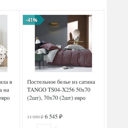
-41%
-39%
ила в
Постельное белье из сатина
Постел
а на
TANGO TS04-X256 50х70
DELUX
евро
(2шт), 70х70 (2шт) евро
N030 
50х70 
семей
6 545
11 090
12 404
₽
₽
₽