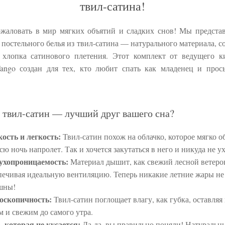
твил-сатина!
жаловать в мир мягких объятий и сладких снов! Мы предста
 постельного белья из твил-сатина — натурального материала, с
хлопка сатинового плетения. Этот комплект от ведущего к
ango создан для тех, кто любит спать как младенец и прос
 твил-сатин — лучший друг вашего сна?
ость и легкость:
Твил-сатин похож на облачко, которое мягко о
всю ночь напролет. Так и хочется закутаться в него и никуда не у
ухопроницаемость:
Материал дышит, как свежий лесной ветеро
печивая идеальную вентиляцию. Теперь никакие летние жары не
шны!
оскопичность:
Твил-сатин поглощает влагу, как губка, оставляя 
м и свежим до самого утра.
, которая не кусается:
Да-да, вы правильно поняли! Натуральн