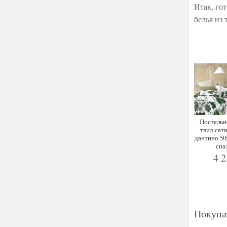
Итак, го
белья из 
Постельн
твил-са
дантино 50х
спа
4 
Покупа