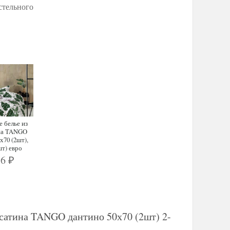
стельного
 белье из
на TANGO
х70 (2шт),
шт) евро
86
₽
-сатина TANGO дантино 50х70 (2шт) 2-