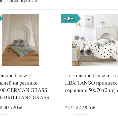
ое, также купили
-38%
льное белье с
Постельное белье из тв
ыней на резинке
ПВХ TANGO принцесс
200 GERMAN GRASS
горошине 50х70 (2шт) 
E BRILLIANT GRASS
 (2шт) евро
30 720
4 905
7 950
₽
₽
₽
₽