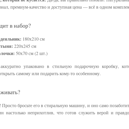
риал, премиум-качество и доступная цена — всё в одном комплек
дит в набор?
деяльник:
180x210 см
стыня:
220x245 см
лочки:
50x70 см (2 шт.)
 аккуратно упаковано в стильную подарочную коробку, кот
открыть самому или подарить кому-то особенному.
аживать?
! Просто бросьте его в стиральную машину, и оно само позаботитс
ин настолько неприхотлив, что готов служить верой и правд