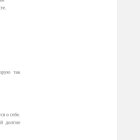
те.
орую так
я о себе.
ой долгие