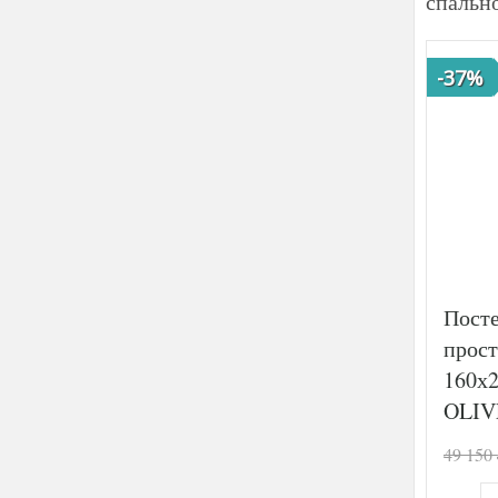
спальн
-37%
Посте
прост
160х
OLIV
70х70
49 150