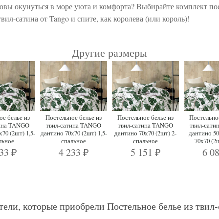
товы окунуться в море уюта и комфорта? Выбирайте комплект по
твил-сатина от Tango и спите, как королева (или король)!
Другие размеры
ое белье из
Постельное белье из
Постельное белье из
Постельное
тина TANGO
твил-сатина TANGO
твил-сатина TANGO
твил-сати
70 (2шт) 1,5-
дантино 70х70 (2шт) 1,5-
дантино 70х70 (2шт) 2-
дантино 50
льное
спальное
спальное
70х70 (2
233
4 233
5 151
6 0
₽
₽
₽
тели, которые приобрели Постельное белье из твил