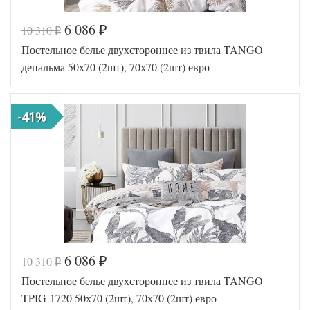
6 086
10 310
₽
₽
Постельное белье двухстороннее из твила TANGO
депальма 50х70 (2шт), 70х70 (2шт) евро
-41%
6 086
10 310
₽
₽
Код товара
541-604
Постельное белье двухстороннее из твила TANGO
TT7228
Артикул
7
TPIG-1720 50х70 (2шт), 70х70 (2шт) евро
Ткань
Твил