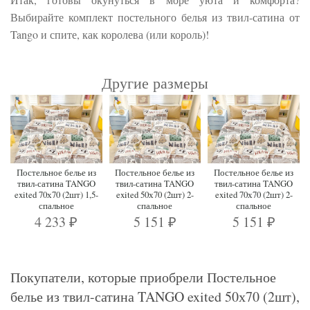
Выбирайте комплект постельного белья из твил-сатина от
Tango и спите, как королева (или король)!
Другие размеры
Постельное белье из
Постельное белье из
Постельное белье из
твил-сатина TANGO
твил-сатина TANGO
твил-сатина TANGO
exited 70х70 (2шт) 1,5-
exited 50х70 (2шт) 2-
exited 70х70 (2шт) 2-
спальное
спальное
спальное
4 233
5 151
5 151
₽
₽
₽
Покупатели, которые приобрели Постельное
белье из твил-сатина TANGO exited 50х70 (2шт),