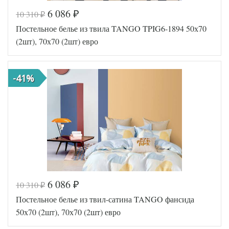
6 086
10 310
₽
₽
Код товара
556-330
Постельное белье из твила TANGO TPIG6-1894 50х70
TT8043
Артикул
5
(2шт), 70х70 (2шт) евро
Ткань
Твил
Размер
200х220
пододеяльника
-41%
Размер
230х250
простыни
50х70
Размер
(2шт),
наволочек
70х70
(2шт)
Tango
Производитель
(Китай)
6 086
10 310
₽
₽
Код товара
572-969
Постельное белье из твил-сатина TANGO фансида
TT1171
Артикул
01
50х70 (2шт), 70х70 (2шт) евро
Ткань
Твил