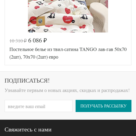
(2шт)
Tango
Производитель
(Китай)
6 086
10 310
₽
₽
Код товара
559-131
Постельное белье из твил-сатина TANGO лав-гав 50х70
TT1083
Артикул
23
(2шт), 70х70 (2шт) евро
Ткань
Твил
Размер
200х220
пододеяльника
Размер
ПОДПИСАТЬСЯ!
230х250
простыни
50х70
Узнавайте первым о новых акциях, скидках и распродажах!
Размер
(2шт),
наволочек
70х70
(2шт)
ПОЛУЧАТЬ РАССЫЛКУ
Tango
Производитель
(Китай)
Свяжитесь с нами