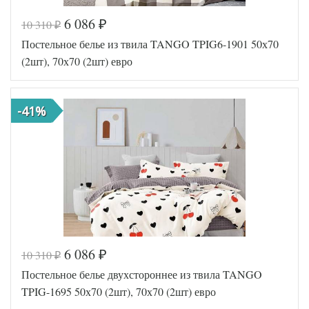
6 086
10 310
₽
₽
Код товара
559-156
Постельное белье из твила TANGO TPIG6-1901 50х70
TT1083
Артикул
57
(2шт), 70х70 (2шт) евро
Ткань
Твил
Размер
200х220
пододеяльника
-41%
Размер
230х250
простыни
50х70
Размер
(2шт),
наволочек
70х70
(2шт)
Tango
Производитель
(Китай)
6 086
10 310
₽
₽
Код товара
574-487
Постельное белье двухстороннее из твила TANGO
TT1185
Артикул
18
TPIG-1695 50х70 (2шт), 70х70 (2шт) евро
Ткань
Твил