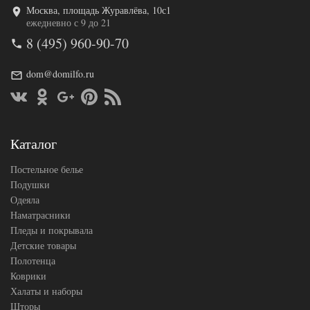
Москва, площадь Журавлёва, 10с1
Код товара
578-109
ежедневно с 9 до 21
TT1237
Артикул
8 (495) 960-90-70
93
Ткань
Твил
Размер
dom@domilfo.ru
200х220
пододеяльника
Размер
230х250
простыни
50х70
Размер
(2шт),
Каталог
наволочек
70х70
(2шт)
Постельное белье
Tango
Производитель
(Китай)
Подушки
Одеяла
Наматрасники
Пледы и покрывала
Детские товары
Полотенца
Коврики
Халаты и наборы
Шторы