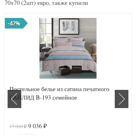
70х70 (2шт) евро, также купили
-47%
Постельное белье из сатина печатного
САЙЛИД B-193 семейное
9 036
17 010
₽
₽