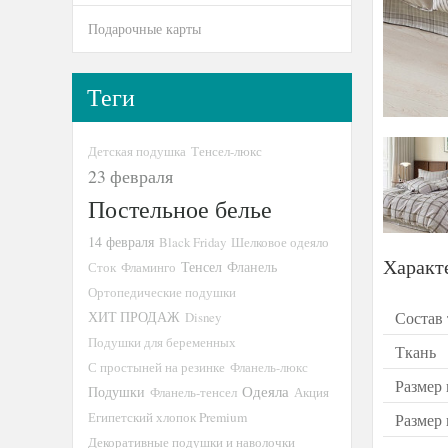
Подарочные карты
Теги
Детская подушка
Тенсел-люкс
23 февраля
Постельное белье
14 февраля
Black Friday
Шелковое одеяло
Характ
Тенсел
Сток
Фламинго
Фланель
Ортопедические подушки
Состав
ХИТ ПРОДАЖ
Disney
Подушки для беременных
Ткань
С простыней на резинке
Фланель-люкс
Размер 
Подушки
Одеяла
Фланель-тенсел
Акция
Египетский хлопок Premium
Размер
Декоративные подушки и наволочки