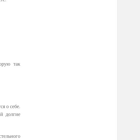
орую так
я о себе.
ой долгие
стельного