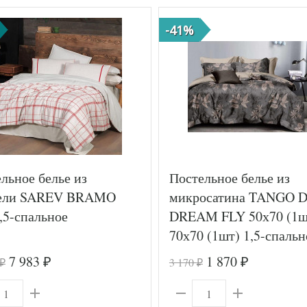
-41%
льное белье из
Постельное белье из
ели SAREV BRAMO
микросатина TANGO D
,5-спальное
DREAM FLY 50х70 (1ш
70х70 (1шт) 1,5-спальн
7 983
1 870
3 170
₽
₽
₽
₽