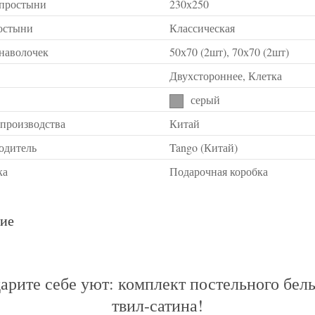
 простыни
230х250
остыни
Классическая
 наволочек
50х70 (2шт), 70х70 (2шт)
Двухстороннее, Клетка
серый
 производства
Китай
одитель
Tango (Китай)
ка
Подарочная коробка
ие
арите себе уют: комплект постельного бель
твил-сатина!