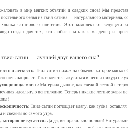
жаловать в мир мягких объятий и сладких снов! Мы предста
 постельного белья из твил-сатина — натурального материала, с
хлопка сатинового плетения. Этот комплект от ведущего к
ango создан для тех, кто любит спать как младенец и прос
 твил-сатин — лучший друг вашего сна?
ость и легкость:
Твил-сатин похож на облачко, которое мягко о
всю ночь напролет. Так и хочется закутаться в него и никуда не у
ухопроницаемость:
Материал дышит, как свежий лесной ветеро
печивая идеальную вентиляцию. Теперь никакие летние жары не
шны!
оскопичность:
Твил-сатин поглощает влагу, как губка, оставляя 
м и свежим до самого утра.
, которая не кусается:
Да-да, вы правильно поняли! Натуральн
риал, премиум-качество и доступная цена — всё в одном комплек