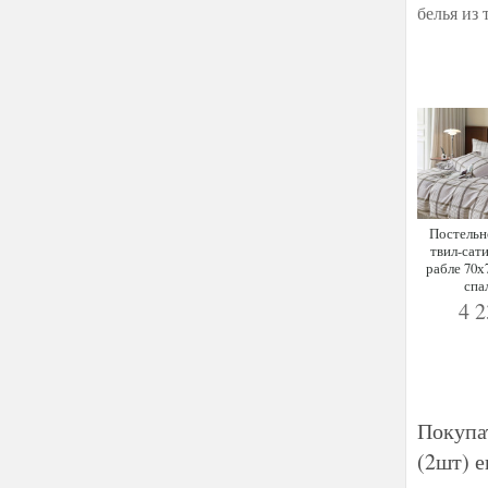
белья из 
Постельн
твил-са
рабле 70х7
спа
4 
Покупа
(2шт) е