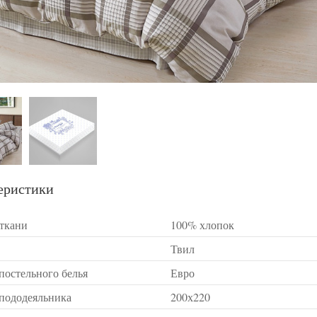
еристики
 ткани
100% хлопок
Твил
постельного белья
Евро
 пододеяльника
200х220