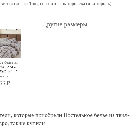
твил-сатина от Tango и спите, как королева (или король)!
Другие размеры
ое белье из
тина TANGO
0 (2шт) 1,5-
льное
233
₽
тели, которые приобрели Постельное белье из твил
вро, также купили