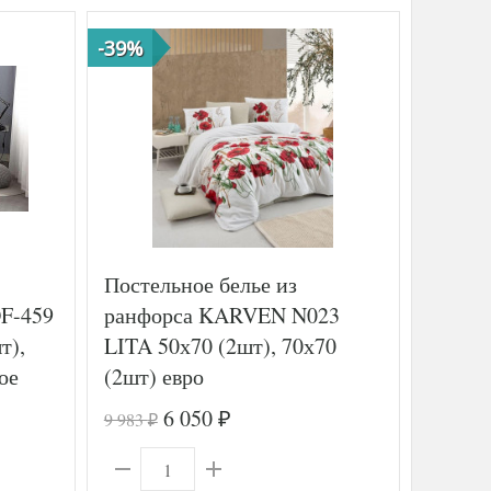
-39%
-44%
Постельное белье из
Постел
F-459
ранфорса KARVEN N023
KARV
т),
LITA 50х70 (2шт), 70х70
MINK 
ое
(2шт) евро
(2шт)
6 050
9 983
21 380
₽
₽
₽