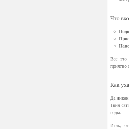
Что вхо
Подо
Про
Наво
Все это
приятно 
Как ух
Да никак
Твил-сат
годы.
Итак, го