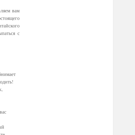
вляем вам
остоящего
итайского
ыпаться с
бнимает
ходить!
к,
вас
ый
те.