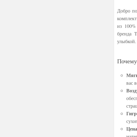
Добро по
комплект
из 100% 
бренда T
улыбкой.
Почему
Мягк
вас 
Возд
обес
стра
Гигр
сухи
Цена
мате