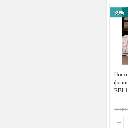
-39%
Посте
флан
BEJ 1
13 184