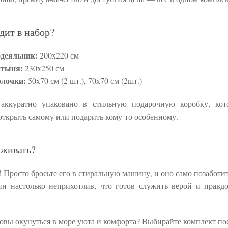
дит в набор?
деяльник:
200x220 см
стыня:
230x250 см
лочки:
50x70 см (2 шт.), 70х70 см (2шт.)
 аккуратно упаковано в стильную подарочную коробку, кот
открыть самому или подарить кому-то особенному.
аживать?
! Просто бросьте его в стиральную машину, и оно само позаботитс
ин настолько неприхотлив, что готов служить верой и правд
товы окунуться в море уюта и комфорта? Выбирайте комплект по