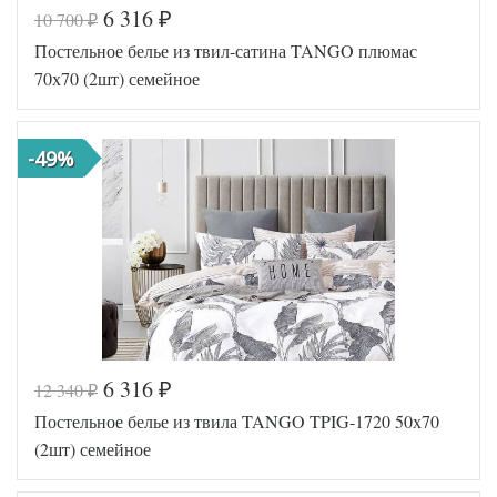
6 316
10 700
₽
₽
Код товара
578-255
Постельное белье из твил-сатина TANGO плюмас
TT1210
Артикул
44
70х70 (2шт) семейное
Ткань
Твил
Размер
150х200
пододеяльника
(2шт)
-49%
Размер
220х245
простыни
Размер
50х70
наволочек
(2шт)
Tango
Производитель
(Китай)
6 316
12 340
₽
₽
Код товара
578-144
Постельное белье из твила TANGO TPIG-1720 50х70
TT1230
Артикул
61
(2шт) семейное
Ткань
Твил
Размер
150х200