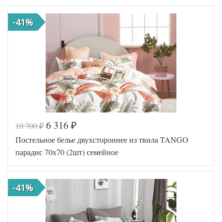
-41%
6 316
10 700
₽
₽
Постельное белье двухстороннее из твила TANGO
парадис 70х70 (2шт) семейное
-41%