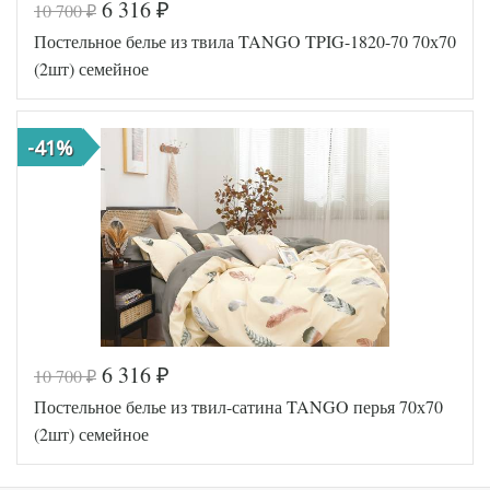
6 316
10 700
₽
₽
Код товара
570-135
Постельное белье из твила TANGO TPIG-1820-70 70х70
TT1142
Артикул
19
(2шт) семейное
Ткань
Твил
Размер
150х200
пододеяльника
(2шт)
-41%
Размер
220х245
простыни
Размер
50х70
наволочек
(2шт)
Tango
Производитель
(Китай)
6 316
10 700
₽
₽
Код товара
570-136
Постельное белье из твил-сатина TANGO перья 70х70
TT1142
Артикул
20
(2шт) семейное
Ткань
Твил
Размер
150х200
пододеяльника
(2шт)