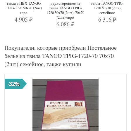
твила в ПВХ TANGO
двухстороннее из
твила TANGO TPIG-
TPIG-1720 50х70 (2шт)
твила TANGO TPIG-
1720 50х70 (2шт)
евро
1720 50х70 (2шт), 70х70
семейное
(2шт) евро
4 905
6 316
₽
₽
6 086
₽
Покупатели, которые приобрели Постельное
белье из твила TANGO TPIG-1720-70 70х70
(2шт) семейное, также купили
-32%