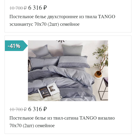
6 316
10 700
₽
₽
Код товара
547-980
Постельное белье двухстороннее из твила TANGO
TT8724
Артикул
3
эсхинантус 70х70 (2шт) семейное
Ткань
Твил
Размер
150х200
пододеяльника
(2шт)
-41%
Размер
220х245
простыни
Размер
50х70
наволочек
(2шт)
Tango
Производитель
(Китай)
6 316
10 700
₽
₽
Код товара
547-981
Постельное белье из твил-сатина TANGO визалио
TT8736
Артикул
9
70х70 (2шт) семейное
Ткань
Твил
Размер
150х200