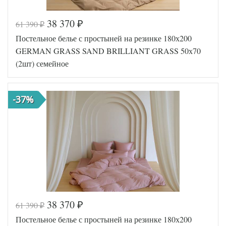
38 370
61 390
₽
₽
Код товара
562-117
Постельное белье с простыней на резинке 180х200
GG-23182
Артикул
50
GERMAN GRASS SAND BRILLIANT GRASS 50х70
Ткань
Сатин
(2шт) семейное
Размер
150х200
пододеяльника
(2шт)
180х200
Размер
(на
-37%
простыни
резинке)
Размер
50х70
наволочек
(2шт)
German
Производитель
Grass
(Австрия)
38 370
61 390
₽
₽
Код товара
562-131
Постельное белье с простыней на резинке 180х200
GG-25182
Артикул