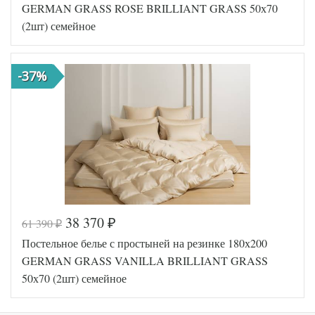
50
GERMAN GRASS ROSE BRILLIANT GRASS 50х70
Ткань
Сатин
(2шт) семейное
Размер
150х200
пододеяльника
(2шт)
180х200
Размер
(на
-37%
простыни
резинке)
Размер
50х70
наволочек
(2шт)
German
Производитель
Grass
(Австрия)
38 370
61 390
₽
₽
Код товара
562-023
Постельное белье с простыней на резинке 180х200
GG-16182
Артикул
50
GERMAN GRASS VANILLA BRILLIANT GRASS
Ткань
Сатин
50х70 (2шт) семейное
Размер
150х200
пододеяльника
(2шт)
180х200