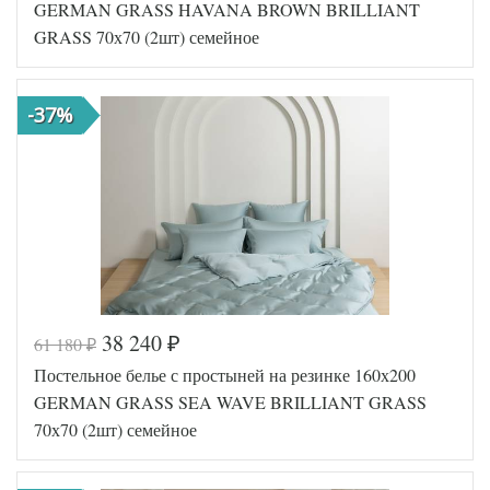
70
GERMAN GRASS HAVANA BROWN BRILLIANT
Ткань
Сатин
GRASS 70х70 (2шт) семейное
Размер
150х200
пододеяльника
(2шт)
160х200
Размер
(на
-37%
простыни
резинке)
Размер
70х70
наволочек
(2шт)
German
Производитель
Grass
(Австрия)
38 240
61 180
₽
₽
Код товара
562-112
Постельное белье с простыней на резинке 160х200
GG-23162
Артикул
70
GERMAN GRASS SEA WAVE BRILLIANT GRASS
Ткань
Сатин
70х70 (2шт) семейное
Размер
150х200
пододеяльника
(2шт)
160х200
Размер