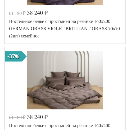
38 240
61 180
₽
₽
Код товара
561-951
Постельное белье с простыней на резинке 160х200
GG-12162
Артикул
70
GERMAN GRASS VIOLET BRILLIANT GRASS 70х70
Ткань
Сатин
(2шт) семейное
Размер
150х200
пододеяльника
(2шт)
160х200
Размер
(на
-37%
простыни
резинке)
Размер
70х70
наволочек
(2шт)
German
Производитель
Grass
(Австрия)
38 240
61 180
₽
₽
Код товара
562-168
Постельное белье с простыней на резинке 160х200
GG-26162
Артикул