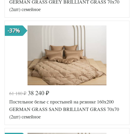
GERMAN GRASS GREY BRILLIANT GRASS 70х70
(2шт) семейное
-37%
38 240
61 180
₽
₽
Код товара
561-913
Постельное белье с простыней на резинке 160х200
GG-17162
Артикул
70
GERMAN GRASS SAND BRILLIANT GRASS 70х70
Ткань
Сатин
(2шт) семейное
Размер
150х200
пододеяльника
(2шт)
160х200
Размер