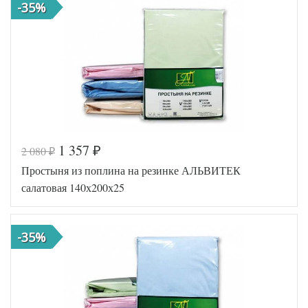
-35%
1 357
2 080
₽
₽
Код товара
516-485
Простыня из поплина на резинке АЛЬВИТЕК
AL460704
Артикул
8010679
салатовая 140х200х25
Ткань
Поплин
140х200
Размер
(на
простыни
резинке)
-35%
АльВиТек
Производитель
(Россия)