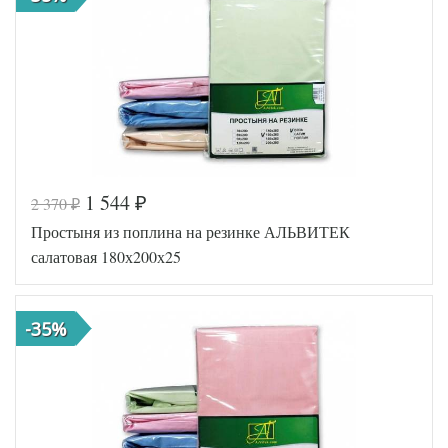
АльВиТек
Производитель
(Россия)
1 544
2 370
₽
₽
Код товара
516-754
Простыня из поплина на резинке АЛЬВИТЕК
AL460704
Артикул
8010723
салатовая 180х200х25
Ткань
Поплин
160х200
Размер
(на
простыни
резинке)
-35%
АльВиТек
Производитель
(Россия)