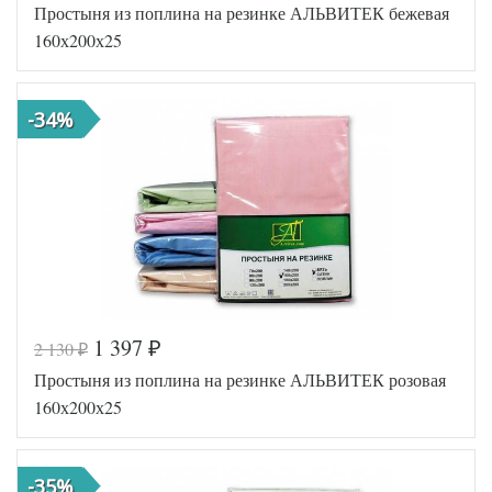
Простыня из поплина на резинке АЛЬВИТЕК бежевая
AL460704
Артикул
8010716
160х200х25
Ткань
Поплин
160х200
Размер
(на
простыни
резинке)
-34%
АльВиТек
Производитель
(Россия)
1 397
2 130
₽
₽
Код товара
516-677
Простыня из поплина на резинке АЛЬВИТЕК розовая
AL460704
Артикул
8010693
160х200х25
Ткань
Поплин
160х200
Размер
(на
простыни
резинке)
-35%