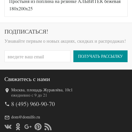
Простыня из поплина на резинке АЛЬВИТЕК бежевая
AL460704
Артикул
8010761
180х200х25
Ткань
Поплин
180х200
Размер
(на
простыни
резинке)
ПОДПИСАТЬСЯ!
АльВиТек
Производитель
(Россия)
Узнавайте первым о новых акциях, скидках и распродажах!
ПОЛУЧАТЬ РАССЫЛКУ
Свяжитесь с нами
Москва, площадь Журавлёва, 10с1
Код товара
516-660
ежедневно с 9 до 21
AL460704
Артикул
8 (495) 960-90-70
8010747
Ткань
Поплин
dom@domilfo.ru
180х200
Размер
(на
простыни
резинке)