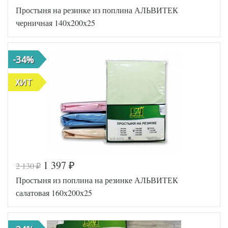
Простыня на резинке из поплина АЛЬВИТЕК
AL460704
Артикул
8010662
черничная 140х200х25
Ткань
Поплин
140х200
Размер
(на
простыни
резинке)
-34%
АльВиТек
Производитель
(Россия)
ХИТ
1 397
2 130
₽
₽
Код товара
546-616
Простыня из поплина на резинке АЛЬВИТЕК
AL460704
Артикул
8020579
салатовая 160х200х25
Ткань
Поплин
140х200
Размер
(на
простыни
резинке)