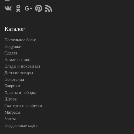
простыни
резинке)
German
Производитель
Grass
(Австрия)
Каталог
Постельное белье
Подушки
Одеяла
Наматрасники
Пледы и покрывала
Детские товары
Полотенца
Коврики
Халаты и наборы
Шторы
Скатерти и салфетки
Матрасы
Зонты
Подарочные карты