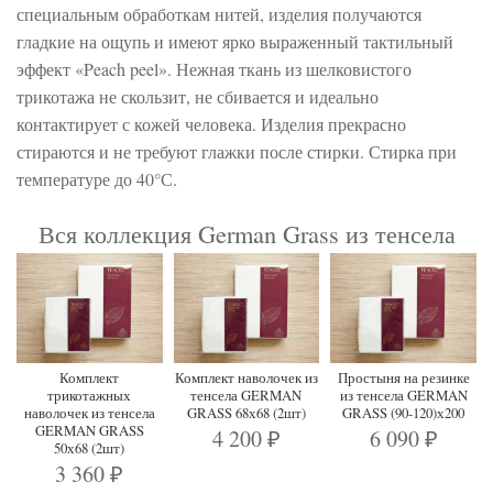
специальным обработкам нитей, изделия получаются
гладкие на ощупь и имеют ярко выраженный тактильный
эффект «Peach peel». Нежная ткань из шелковистого
трикотажа не скользит, не сбивается и идеально
контактирует с кожей человека. Изделия прекрасно
стираются и не требуют глажки после стирки. Стирка при
температуре до 40°С.
Вся коллекция German Grass из тенсела
Комплект
Комплект наволочек из
Простыня на резинке
трикотажных
тенсела GERMAN
из тенсела GERMAN
наволочек из тенсела
GRASS 68х68 (2шт)
GRASS (90-120)х200
GERMAN GRASS
4 200
6 090
₽
₽
50х68 (2шт)
3 360
₽