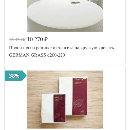
10 270
16 430
₽
₽
Код товара
517-061
Простыня на резинке из тенсела на круглую кровать
Артикул
GG-790
Ткань
Трикотаж
GERMAN GRASS d200-220
90х200
Размер
(на
простыни
резинке)
-38%
German
Производитель
Grass
(Австрия)