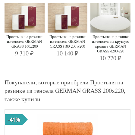
Простыня на резинке
Простыня на резинке
Простыня на резинке
из тенсела GERMAN
из тенсела GERMAN
из тенсела на круглую
GRASS 160х200
GRASS (180-200)х200
кровать GERMAN
GRASS d200-220
9 310
10 140
₽
₽
10 270
₽
Покупатели, которые приобрели Простыня на
резинке из тенсела GERMAN GRASS 200х220,
также купили
-41%