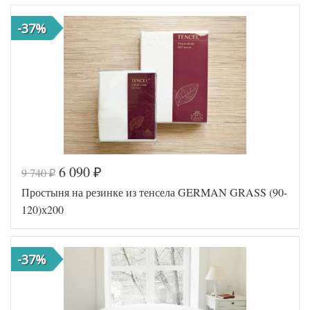
-37%
6 090
9 740
₽
₽
Код товара
517-062
Простыня на резинке из тенсела GERMAN GRASS (90-
Артикул
GG-7180
Ткань
Трикотаж
120)х200
180х200
Размер
(на
простыни
резинке)
-37%
German
Производитель
Grass
(Австрия)