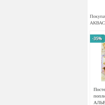
Покупа
АКВАСТ
-35%
Посте
попли
АЛЬ