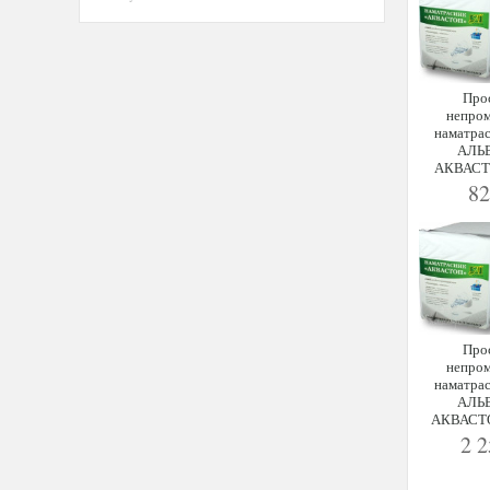
Про
непро
наматра
АЛЬ
АКВАСТО
8
Про
непро
наматра
АЛЬ
АКВАСТО
2 