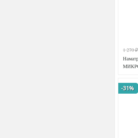
1 270
₽
Намат
МИКРО
-31%