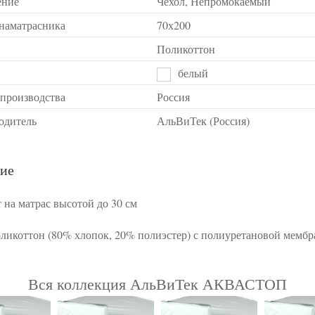
ение
Чехол, Непромокаемый
 наматрасника
70х200
Поликоттон
белый
 производства
Россия
одитель
АльВиТек (Россия)
ие
 на матрас высотой до 30 см
оликоттон (80% хлопок, 20% полиэстер) с полиуретановой мемб
Вся коллекция АльВиТек АКВАСТОП