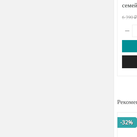
семе
6 390
₽
Рекоме
-32%