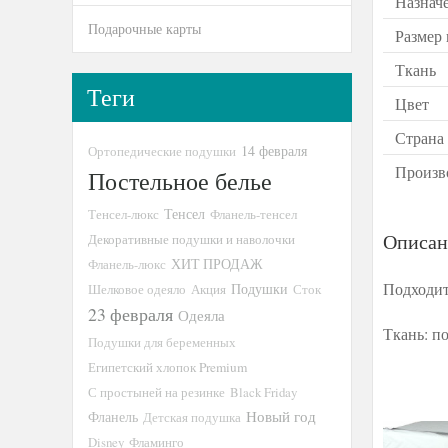
Назнач
Подарочные карты
Размер
Ткань
Теги
Цвет
Страна
14 февраля
Ортопедические подушки
Произв
Постельное белье
Тенсел
Тенсел-люкс
Фланель-тенсел
Описан
Декоративные подушки и наволочки
ХИТ ПРОДАЖ
Фланель-люкс
Подходит
Подушки
Шелковое одеяло
Акция
Сток
23 февраля
Одеяла
Ткань: п
Подушки для беременных
Египетский хлопок Premium
С простыней на резинке
Black Friday
Новый год
Фланель
Детская подушка
Disney
Фламинго