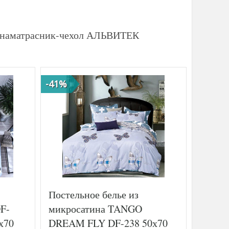
я наматрасник-чехол АЛЬВИТЕК
-41%
-41%
Постельное белье из
Постел
F-
микросатина TANGO
двухст
х70
DREAM FLY DF-238 50х70
TANGO