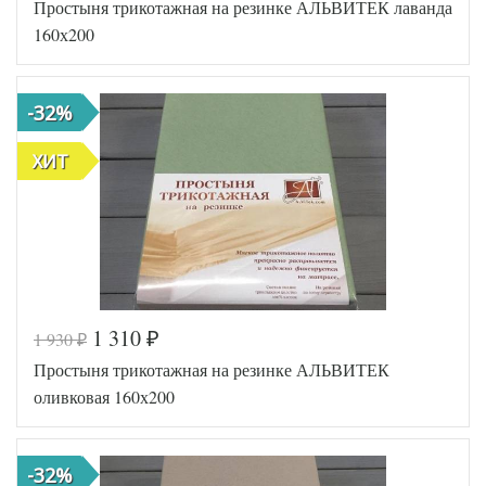
Простыня трикотажная на резинке АЛЬВИТЕК лаванда
160х200
-32%
ХИТ
1 310
1 930
₽
₽
Код товара
516-412
Простыня трикотажная на резинке АЛЬВИТЕК
AL200092
Артикул
5553832
оливковая 160х200
Ткань
Трикотаж
160х200
Размер
(на
простыни
резинке)
-32%