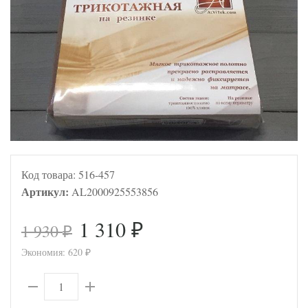
Код товара:
516-457
Артикул:
AL2000925553856
1 310
1 930
₽
₽
Экономия:
620
₽