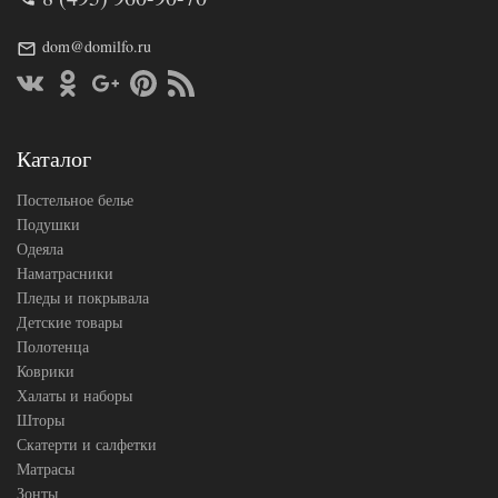
Ткань
Трикотаж
dom@domilfo.ru
160х200
Размер
(на
простыни
резинке)
АльВиТек
Производитель
(Россия)
Каталог
Постельное белье
Подушки
Одеяла
Наматрасники
Пледы и покрывала
Детские товары
Полотенца
Коврики
Халаты и наборы
Шторы
Скатерти и салфетки
Матрасы
Зонты