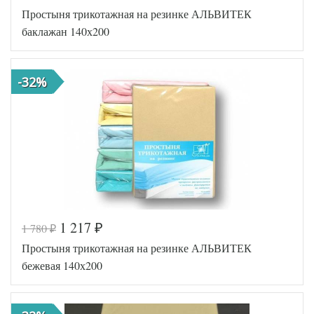
Простыня трикотажная на резинке АЛЬВИТЕК
AL200092
Артикул
5564630
баклажан 140х200
Ткань
Трикотаж
140х200
Размер
(на
простыни
резинке)
-32%
АльВиТек
Производитель
(Россия)
1 217
1 780
₽
₽
Код товара
516-450
Простыня трикотажная на резинке АЛЬВИТЕК
AL200092
Артикул
5553757
бежевая 140х200
Ткань
Трикотаж
140х200
Размер
(на
простыни
резинке)