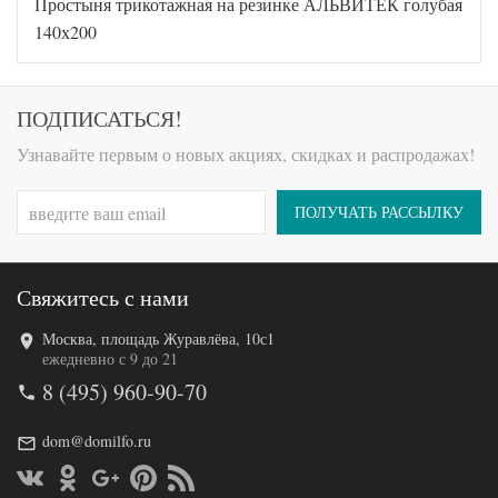
Простыня трикотажная на резинке АЛЬВИТЕК голубая
AL200092
Артикул
5553771
140х200
Ткань
Трикотаж
140х200
Размер
(на
простыни
резинке)
ПОДПИСАТЬСЯ!
АльВиТек
Производитель
(Россия)
Узнавайте первым о новых акциях, скидках и распродажах!
ПОЛУЧАТЬ РАССЫЛКУ
Свяжитесь с нами
Москва, площадь Журавлёва, 10с1
Код товара
516-946
ежедневно с 9 до 21
AL460704
Артикул
8 (495) 960-90-70
8009147
Ткань
Трикотаж
dom@domilfo.ru
140х200
Размер
(на
простыни
резинке)