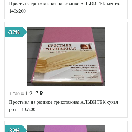
Простыня трикотажная на резинке АЛЬВИТЕК ментол
AL200092
Артикул
5553818
140х200
Ткань
Трикотаж
140х200
Размер
(на
простыни
резинке)
-32%
АльВиТек
Производитель
(Россия)
1 217
1 780
₽
₽
Код товара
517-087
Простыня на резинке трикотажная АЛЬВИТЕК сухая
AL460704
Артикул
8009123
роза 140х200
Ткань
Трикотаж
140х200
Размер
(на
простыни
резинке)
-32%