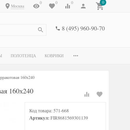
0
0
0
0
Москва
8 (495) 960-90-70
Ы
ПОЛОТЕНЦА
КОВРИКИ
рракотовая 160х240
ая 160х240
Код товара:
571-668
Артикул:
FIR8681569301139