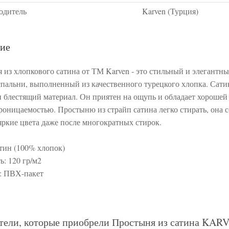
одитель
Karven (Турция)
ие
 из хлопкового сатина от ТМ Karven - это стильный и элегантн
спальни, выполненный из качественного турецкого хлопка. Сатин
и блестящий материал. Он приятен на ощупь и обладает хорошей
роницаемостью. Простыню из страйп сатина легко стирать, она 
яркие цвета даже после многократных стирок.
атин (100% хлопок)
ь: 120 гр/м2
: ПВХ-пакет
тели, которые приобрели Простыня из сатина KARV