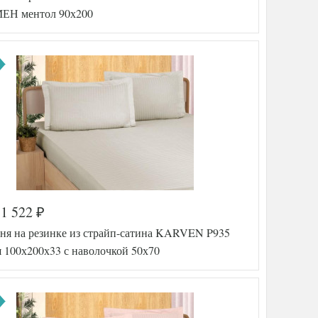
5693006
МЕН ментол 90х200
37
Сатин
160х240
Karven
тель
(Турция)
1 522
₽
а
549-260
ня на резинке из страйп-сатина KARVEN P935
AL200092
5610016
 100х200х33 с наволочкой 50х70
Сатин
90х200
(на
резинке)
АльВиТек
тель