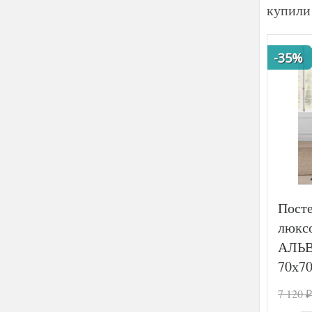
купили
-35%
Посте
люксо
АЛЬВ
70х70
7 120
₽