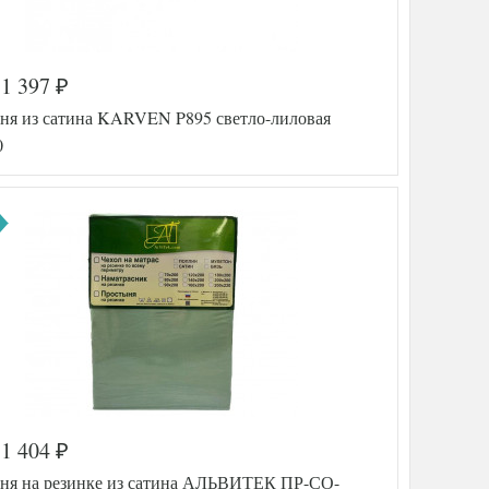
1 397
₽
ня из сатина KARVEN P895 светло-лиловая
0
1 404
₽
а
571-671
ня на резинке из сатина АЛЬВИТЕК ПР-СО-
FIR8681