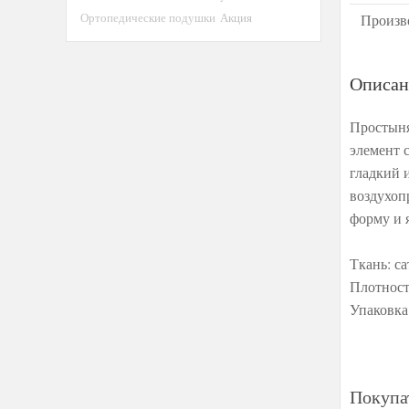
Ортопедические подушки
Акция
Произв
Описан
Простыня
элемент 
гладкий 
воздухоп
форму и 
Ткань: с
Плотност
Упаковка
Покупа