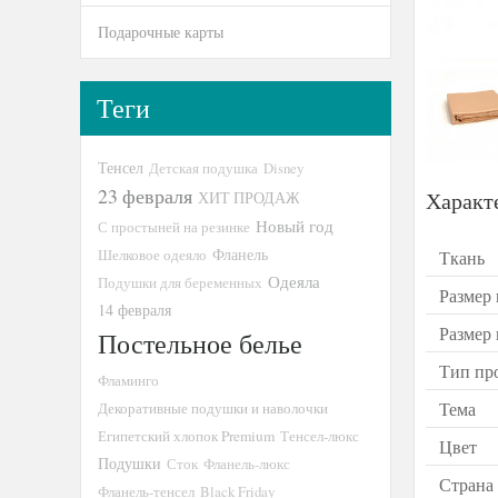
Подарочные карты
Теги
Тенсел
Детская подушка
Disney
23 февраля
Характ
ХИТ ПРОДАЖ
Новый год
С простыней на резинке
Шелковое одеяло
Фланель
Ткань
Одеяла
Подушки для беременных
Размер 
14 февраля
Размер
Постельное белье
Тип пр
Фламинго
Тема
Декоративные подушки и наволочки
Египетский хлопок Premium
Тенсел-люкс
Цвет
Подушки
Сток
Фланель-люкс
Страна
Фланель-тенсел
Black Friday