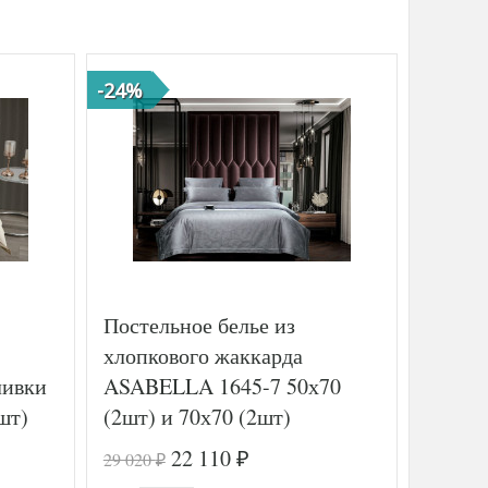
-24%
-39%
Постельное белье из
Постел
хлопкового жаккарда
ранфо
ливки
ASABELLA 1645-7 50х70
LAYLA
шт)
(2шт) и 70х70 (2шт)
70х70 
семейное
22 110
29 020
12 557
₽
₽
₽