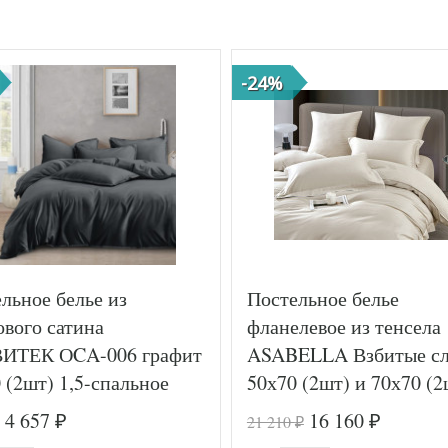
-24%
льное белье из
Постельное белье
вого сатина
фланелевое из тенсела
ИТЕК ОCA-006 графит
ASABELLA Взбитые с
 (2шт) 1,5-спальное
50х70 (2шт) и 70х70 (2
евро
4 657
16 160
21 210
₽
₽
₽