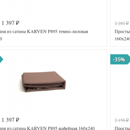
1 397
2 282
₽
₽
ня из сатина KARVEN P895 темно-лиловая
Просты
0
160х24
-35%
1 397
2 150
₽
₽
а
571-672
Код товар
ня из сатина KARVEN P895 кофейная 160х240
Просты
FIR8681