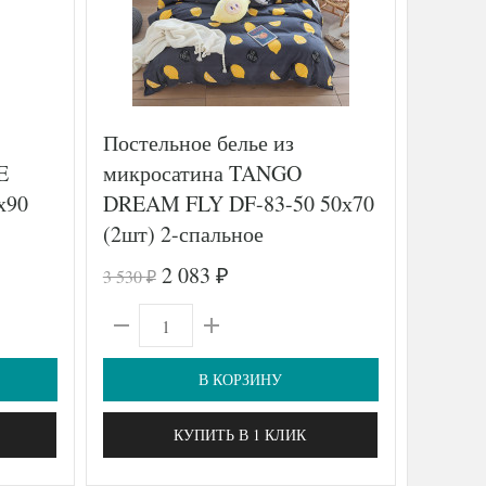
Постельное белье из
Постел
E
микросатина TANGO
де лю
х90
DREAM FLY DF-83-50 50х70
STRIP
(2шт) 2-спальное
(2шт),
2 083
3 530
23 760
₽
₽
₽
В КОРЗИНУ
КУПИТЬ В 1 КЛИК