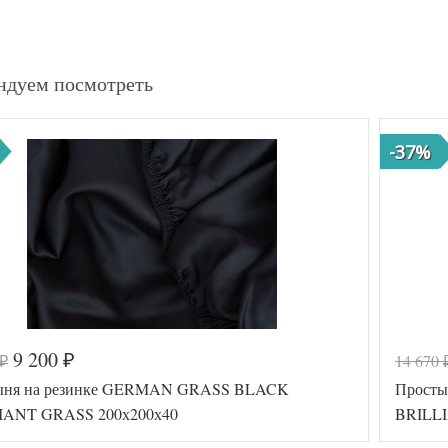
ндуем посмотреть
-37%
9 200
14 670
₽
₽
ыня на резинке GERMAN GRASS BLACK
Просты
IANT GRASS 200х200х40
BRILLI