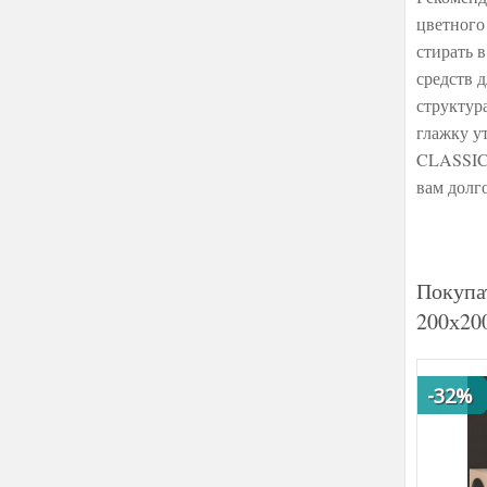
цветного
стирать 
средств 
структур
глажку у
CLASSICS
вам долг
Покупа
200х20
-32%