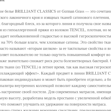
ое белье BRILLIANT CLASSICS от German Grass — это сочетан
ского лаконичного кроя и изящных тканей сатинового плетения,
благородный блеск, из-за которого линия и получила свое назва
я из гипоаллергенной пряжи из волокон TENCEL, плотная, но м
ладает необыкновенной гладкостью и высокой гигроскопичность
 на 70% больше влаги, чем хлопковые сатины. Это свойство тка
часто называют «вторым шелком» за ее тактильные свойства и 
воляет пользователю не только ощутить повышенный комфорт во
также значительно снижает риск роста болезнетворных бактерий.
ти ткани (из TENCEL) в летнее время, так как высокая гигроско
 «охлаждающий эффект». Каждый предмет в линии BRILLIANT 
акован индивидуально и может быть приобретен отдельно, а бо
 палитра внутренних коллекций позволит каждому самостоятель
ь настроение своей постели. Для современных матрасов, имеющ
ьную высоту, разработана модель простыни с увеличенной юбкой
, что поможет улучшить их удержание на поверхности матраса.
ована стирка жидкими моющими средствами, предназначенным