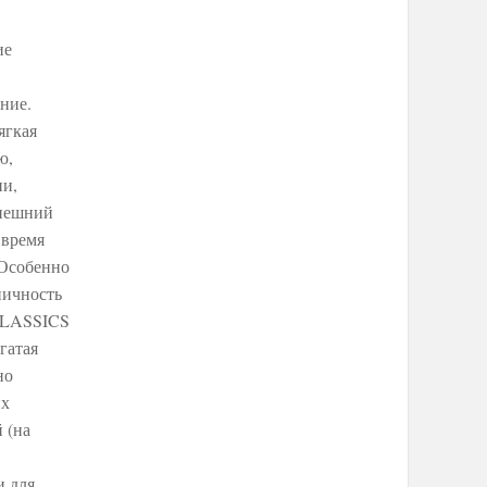
ие
ние.
ягкая
ю,
ни,
внешний
 время
 Особенно
пичность
CLASSICS
гатая
но
их
 (на
и для