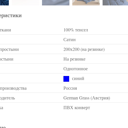
еристики
 ткани
100% тенсел
Сатин
 простыни
200х200 (на резинке)
остыни
На резинке
Однотонное
синий
 производства
Россия
одитель
German Grass (Австрия)
ка
ПВХ конверт
ие