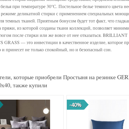
 белья при температуре 30°С. Постельное белье темного цвета н
в режиме деликатной стирки с применением специальных моющ
для темных тканей. Приятным бонусом будет тот факт, что гладка
а пряжи, из которой созданы ткани коллекций, позволяет миним
тюгом после стирки или же вовсе от нее отказаться. BRILLIANT
 GRASS — это инвестиции в качественное изделие, которое п
о и принесет не только спокойный, но и безопасный сон.
тели, которые приобрели Простыня на резинке
0х40, также купили
-40%