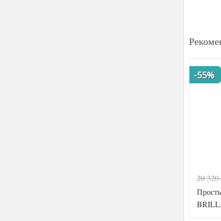
Рекоме
-55%
20 320
Прост
BRILL