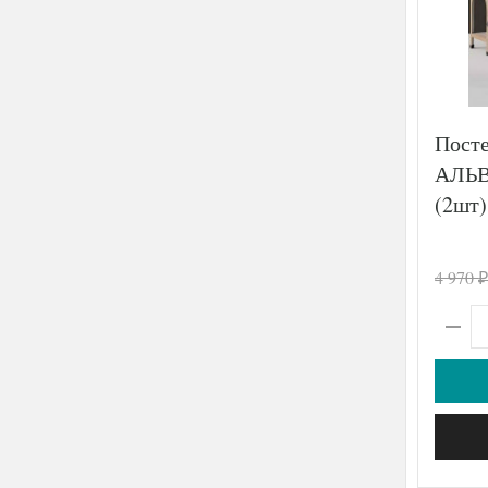
Посте
АЛЬВ
(2шт)
4 970
₽