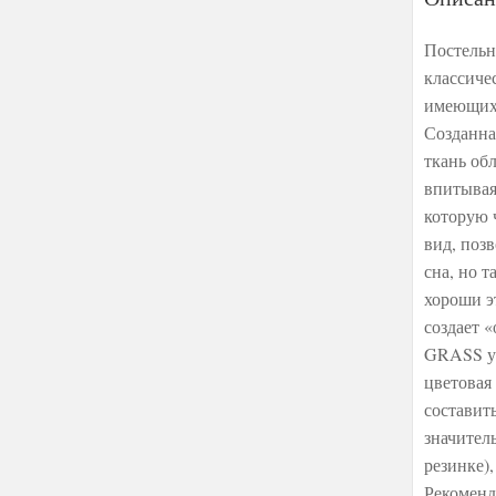
Постельн
классиче
имеющих 
Созданна
ткань об
впитывая
которую 
вид, поз
сна, но 
хороши э
создает
GRASS уп
цветовая
составит
значител
резинке)
Рекоменд