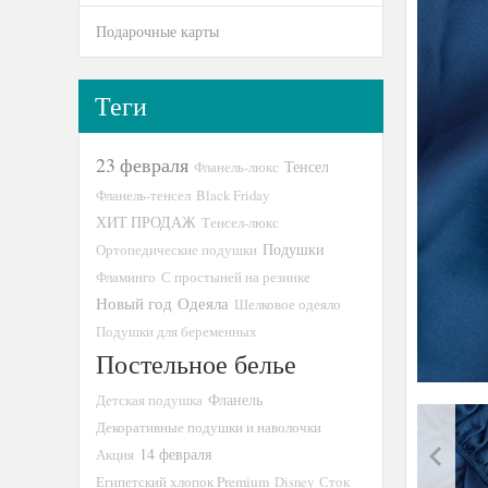
Подарочные карты
Теги
23 февраля
Тенсел
Фланель-люкс
Фланель-тенсел
Black Friday
ХИТ ПРОДАЖ
Тенсел-люкс
Подушки
Ортопедические подушки
Фламинго
С простыней на резинке
Новый год
Одеяла
Шелковое одеяло
Подушки для беременных
Постельное белье
Детская подушка
Фланель
Декоративные подушки и наволочки
14 февраля
Акция
Египетский хлопок Premium
Disney
Сток