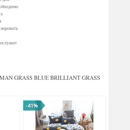
еобходимо
их
я
изировать
рослужит
 GERMAN GRASS BLUE BRILLIANT GRASS
-41%
-45%