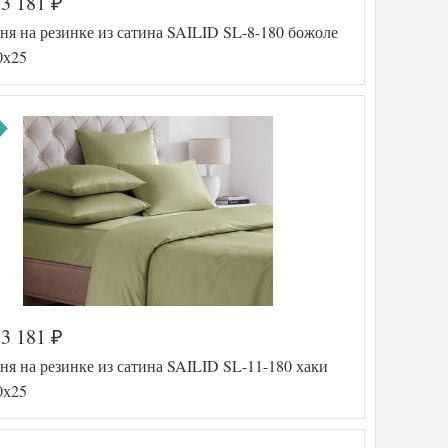
3 181
₽
а
557-209
я на резинке из сатина SAILID SL-8-180 божоле
SLD-SL
-6-180
0х25
Сатин
180х200
(на
резинке)
Sailid
тель
(Китай)
3 181
₽
а
557-214
я на резинке из сатина SAILID SL-11-180 хаки
SLD-SL
-8-180
0х25
Сатин
180х200
(на