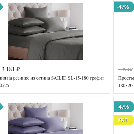
-47%
3 181
5 990
₽
₽
ня на резинке из сатина SAILID SL-15-180 графит
Простын
0х25
180х20
-47%
ХИТ