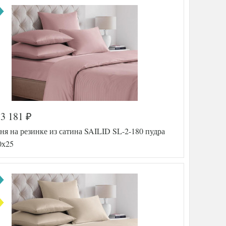
3 181
₽
я на резинке из сатина SAILID SL-2-180 пудра
0х25