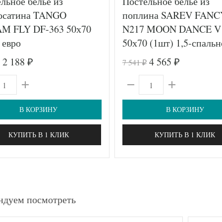
льное белье из
Постельное белье из
осатина TANGO
поплина SAREV FANC
M FLY DF-363 50х70
N217 MOON DANCE V
 евро
50х70 (1шт) 1,5-спальн
2 188
4 565
7 541
₽
₽
₽
В КОРЗИНУ
В КОРЗИНУ
КУПИТЬ В 1 КЛИК
КУПИТЬ В 1 КЛИК
ндуем посмотреть