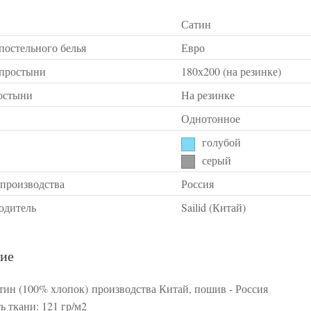
Сатин
постельного белья
Евро
 простыни
180х200 (на резинке)
остыни
На резинке
Однотонное
голубой
серый
 производства
Россия
одитель
Sailid (Китай)
ие
атин (100% хлопок) производства Китай, пошив - Россия
ь ткани: 121 гр/м2