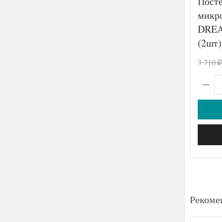
Посте
микр
DREA
(2шт)
3 710
₽
Рекоме