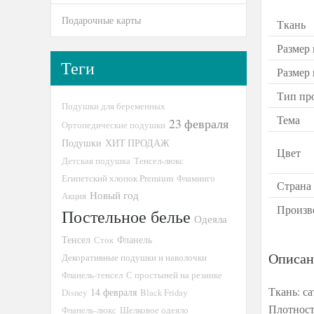
Подарочные карты
Ткань
Размер 
Теги
Размер
Тип пр
Подушки для беременных
Тема
23 февраля
Ортопедические подушки
Подушки
ХИТ ПРОДАЖ
Цвет
Детская подушка
Тенсел-люкс
Египетский хлопок Premium
Фламинго
Страна
Новый год
Акция
Произв
Постельное белье
Одеяла
Тенсел
Сток
Фланель
Описан
Декоративные подушки и наволочки
Фланель-тенсел
С простыней на резинке
Ткань: с
14 февраля
Disney
Black Friday
Плотност
Фланель-люкс
Шелковое одеяло