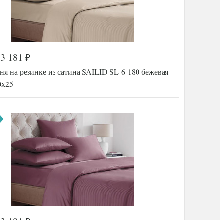
3 181
₽
а
560-425
я на резинке из сатина SAILID SL-6-180 бежевая
SLD-SL
-2-180
0х25
Сатин
180х200
(на
резинке)
Sailid
тель
(Китай)