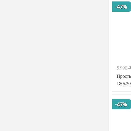
-47%
5 990
₽
Просты
180х20
-47%