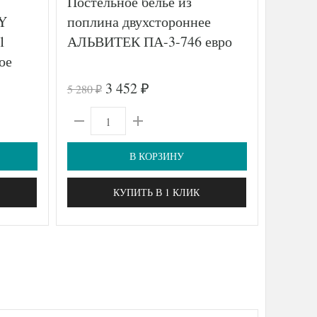
Постельное белье из
Просты
Y
поплина двухстороннее
резин
1
АЛЬВИТЕК ПА-3-746 евро
90х20
ое
3 452
5 280
2 150
₽
₽
₽
В КОРЗИНУ
КУПИТЬ В 1 КЛИК