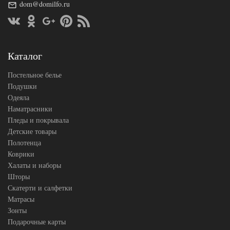
dom@domilfo.ru
180х200
Размер
(на
простыни
резинке)
АльВиТек
Производитель
(Россия)
Каталог
Постельное белье
Подушки
Одеяла
Наматрасники
Пледы и покрывала
Детские товары
Полотенца
Коврики
Халаты и наборы
Шторы
Скатерти и салфетки
Матрасы
Зонты
Подарочные карты