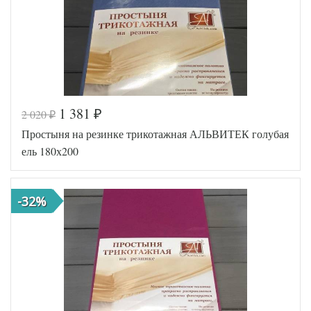
1 381
2 020
₽
₽
Код товара
516-421
Простыня на резинке трикотажная АЛЬВИТЕК голубая
AL200092
Артикул
5553924
ель 180х200
Ткань
Трикотаж
180х200
Размер
(на
простыни
резинке)
-32%
АльВиТек
Производитель
(Россия)