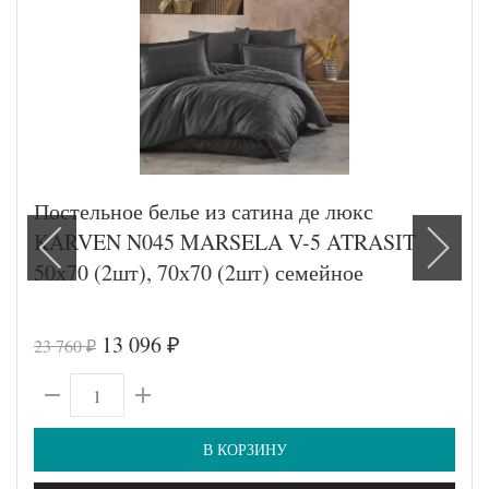
Постельное белье из сатина де люкс
KARVEN N045 MARSELA V-5 ATRASIT
50х70 (2шт), 70х70 (2шт) семейное
13 096
23 760
₽
₽
В КОРЗИНУ