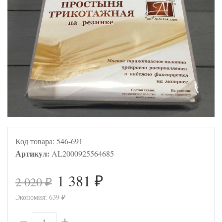
Код товара:
546-691
Артикул:
AL2000925564685
1 381
2 020
₽
₽
Экономия:
639
₽