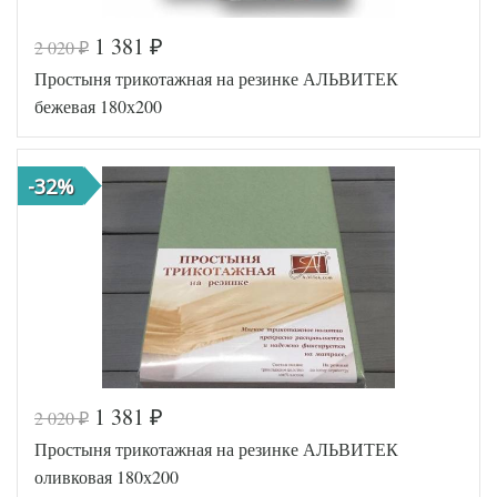
1 381
2 020
₽
₽
Код товара
516-644
Простыня трикотажная на резинке АЛЬВИТЕК
AL200092
Артикул
5553894
бежевая 180х200
Ткань
Трикотаж
180х200
Размер
(на
простыни
резинке)
-32%
АльВиТек
Производитель
(Россия)
1 381
2 020
₽
₽
Код товара
517-091
Простыня трикотажная на резинке АЛЬВИТЕК
AL460704
Артикул
8009239
оливковая 180х200
Ткань
Трикотаж