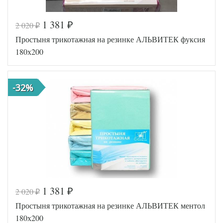
1 381
2 020
₽
₽
Код товара
546-667
Простыня трикотажная на резинке АЛЬВИТЕК фуксия
AL200092
Артикул
5577357
180х200
Ткань
Трикотаж
180х200
Размер
(на
простыни
резинке)
-32%
АльВиТек
Производитель
(Россия)
1 381
2 020
₽
₽
Код товара
516-624
Простыня трикотажная на резинке АЛЬВИТЕК ментол
AL200092
Артикул
5553955
180х200