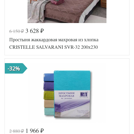
3 628
6 150
₽
₽
Код товара
560-058
Простыня жаккардовая махровая из хлопка
TT1098
Артикул
47
CRISTELLE SALVARANI SVR-32 200х230
Хлопок-
Ткань
Махра
Размер
200х230
простыни
-32%
Cristelle
Производитель
(Китай)
1 966
2 880
₽
₽
Код товара
560-055