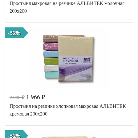
Простыня махровая на резинке АЛЬВИТЕК молочная
AL200092
Артикул
5578002
200х200
Хлопок-
Ткань
Махра
200х200
Размер
(на
-32%
простыни
резинке)
АльВиТек
Производитель
(Россия)
1 966
2 880
₽
₽
Код товара
516-912
Простыня на резинке хлопковая махровая АЛЬВИТЕК
AL200088
Артикул
8590950
кремовая 200х200
Хлопок-
Ткань
Махра
200х200
Размер
(на
-32%
простыни