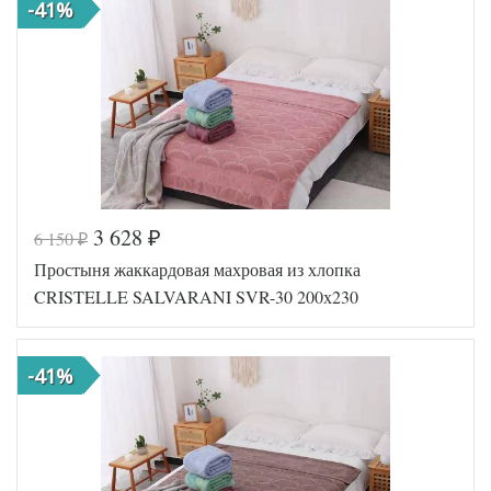
простыни
-41%
Cristelle
Производитель
(Китай)
3 628
6 150
₽
₽
Код товара
560-051
Простыня жаккардовая махровая из хлопка
TT1098
Артикул
48
CRISTELLE SALVARANI SVR-30 200х230
Хлопок-
Ткань
Махра
Размер
200х230
простыни
-41%
Cristelle
Производитель
(Китай)