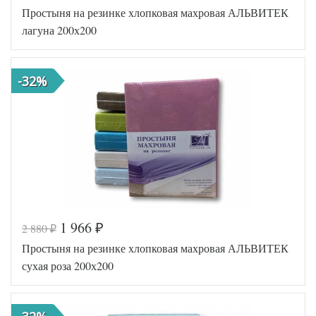
Простыня на резинке хлопковая махровая АЛЬВИТЕК
TT1098
Артикул
49
лагуна 200х200
Хлопок-
Ткань
Махра
Размер
200х230
простыни
-32%
Cristelle
Производитель
(Китай)
1 966
2 880
₽
₽
Код товара
546-722
Простыня на резинке хлопковая махровая АЛЬВИТЕК
AL200092
Артикул
5577999
сухая роза 200х200
Хлопок-
Ткань
Махра
200х200
Размер
(на