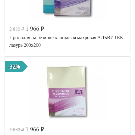
1 966
2 880
₽
₽
Код товара
516-643
Простыня на резинке хлопковая махровая АЛЬВИТЕК
AL460704
Артикул
8009475
лазурь 200х200
Хлопок-
Ткань
Махра
200х200
Размер
(на
-32%
простыни
резинке)
АльВиТек
Производитель
(Россия)
1 966
2 880
₽
₽
Код товара
546-728