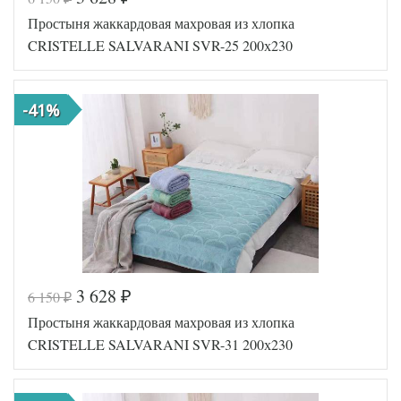
Простыня жаккардовая махровая из хлопка
CRISTELLE SALVARANI SVR-25 200х230
-41%
3 628
6 150
₽
₽
Код товара
560-052
Простыня жаккардовая махровая из хлопка
TT1098
Артикул
41
CRISTELLE SALVARANI SVR-31 200х230
Хлопок-
Ткань
Махра
Размер
200х230