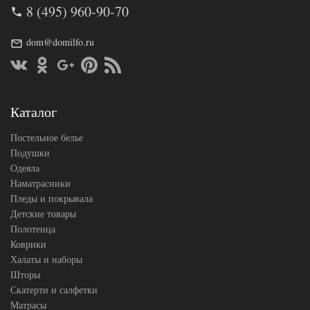
AL200092
Артикул
8 (495) 960-90-70
5578019
Хлопок-
Ткань
Махра
dom@domilfo.ru
200х200
Размер
(на
простыни
резинке)
АльВиТек
Производитель
(Россия)
Каталог
Постельное белье
Подушки
Одеяла
Наматрасники
Пледы и покрывала
Детские товары
Полотенца
Коврики
Халаты и наборы
Шторы
Скатерти и салфетки
Матрасы