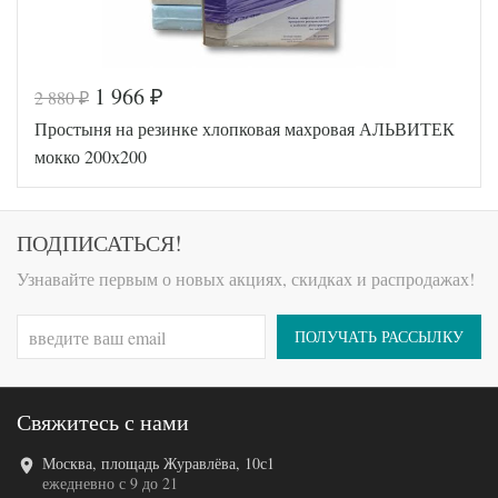
1 966
2 880
₽
₽
Код товара
546-710
Простыня на резинке хлопковая махровая АЛЬВИТЕК
AL200092
Артикул
5577975
мокко 200х200
Хлопок-
Ткань
Махра
200х200
Размер
(на
ПОДПИСАТЬСЯ!
простыни
резинке)
АльВиТек
Узнавайте первым о новых акциях, скидках и распродажах!
Производитель
(Россия)
ПОЛУЧАТЬ РАССЫЛКУ
Свяжитесь с нами
Москва, площадь Журавлёва, 10с1
Код товара
546-735
ежедневно с 9 до 21