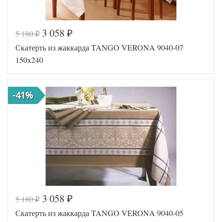
3 058
5 180
₽
₽
Код товара
544-610
Скатерть из жаккарда TANGO VERONA 9040-07
Артикул
TT871
Форма
Прямоугольная
150х240
Размер
150х240
скатерти
Ткань
Жаккард
-41%
Производитель
Tango (Китай)
3 058
5 180
₽
₽
Код товара
544-608
Скатерть из жаккарда TANGO VERONA 9040-05
Артикул
TT869