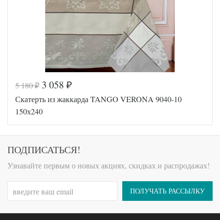
3 058
5 180
₽
₽
Код товара
544-605
Скатерть из жаккарда TANGO VERONA 9040-10
Артикул
TT863
Форма
Прямоугольная
150х240
Размер
150х240
скатерти
Ткань
Жаккард
ПОДПИСАТЬСЯ!
Производитель
Tango (Китай)
Узнавайте первым о новых акциях, скидках и распродажах!
ПОЛУЧАТЬ РАССЫЛКУ