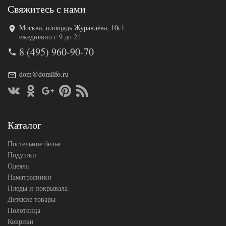
Свяжитесь с нами
Москва, площадь Журавлёва, 10с1
Код товара
544-604
ежедневно с 9 до 21
Артикул
TT72766
8 (495) 960-90-70
Форма
Прямоугольная
Размер
150х240
скатерти
dom@domilfo.ru
Ткань
Жаккард
Производитель
Tango (Китай)
Каталог
Постельное белье
Подушки
Одеяла
Наматрасники
Пледы и покрывала
Детские товары
Полотенца
Коврики