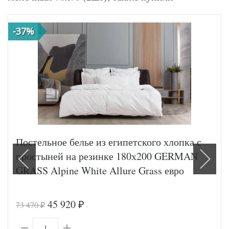
-37%
Постельное белье из египетского хлопка с
простыней на резинке 180х200 GERMAN
GRASS Alpine White Allure Grass евро
45 920
73 470
₽
₽