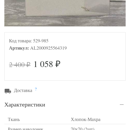
Код товара:
529-985
Артикул:
AL2000925564319
1 058
2 400
₽
₽
?
Доставка
Характеристики
Ткань
Хлопок-Махра
Размер наволочек
70х70 (2шт)