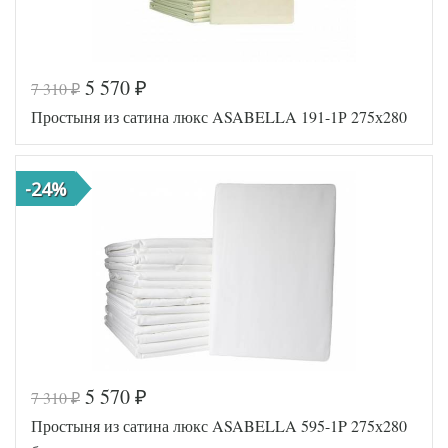
5 570
7 310
₽
₽
Код товара
541-160
Простыня из сатина люкс ASABELLA 191-1Р 275х280
191-P/20
Артикул
0/a
Сатин
Ткань
люкс
-24%
200х200
Размер
(на
простыни
резинке)
Asabella
Производитель
(Китай)
5 570
7 310
₽
₽
Код товара
556-091
Простыня из сатина люкс ASABELLA 595-1P 275х280
191-1P/
Артикул
a