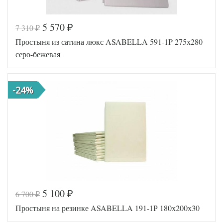
5 570
7 310
₽
₽
Код товара
556-109
Простыня из сатина люкс ASABELLA 591-1P 275х280
661-1P/
Артикул
a
серо-бежевая
Сатин
Ткань
люкс
Размер
275х280
простыни
-24%
Asabella
Производитель
(Китай)
5 100
6 700
₽
₽
Код товара
561-181
Простыня на резинке ASABELLA 191-1Р 180х200х30
591-1P/
Артикул
a