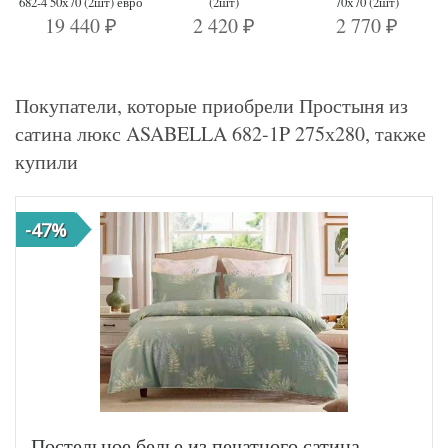
682-4 50х70 (2шт) евро
(2шт)
70х70 (2шт)
19 440
2 420
2 770
₽
₽
₽
Покупатели, которые приобрели Простыня из
сатина люкс ASABELLA 682-1P 275х280, также
купили
-47%
Постельное белье из печатного сатина