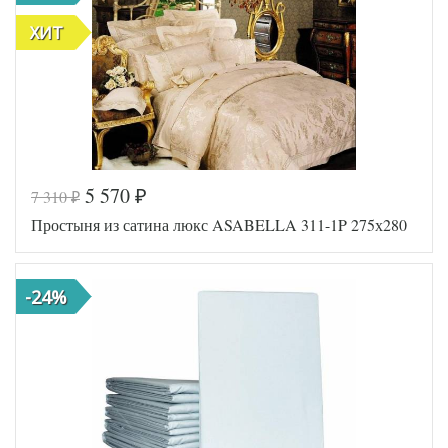
ХИТ
5 570
7 310
₽
₽
Простыня из сатина люкс ASABELLA 311-1P 275х280
-24%