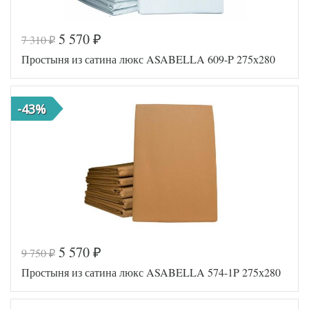
5 570
7 310
₽
₽
Код товара
517-005
Простыня из сатина люкс ASABELLA 609-P 275х280
311-1P/
Артикул
a
Сатин
Ткань
люкс
-43%
Размер
275х280
простыни
Asabella
Производитель
(Китай)
5 570
9 750
₽
₽
Код товара
541-156
Простыня из сатина люкс ASABELLA 574-1P 275х280
609-1P/
Артикул
a
Сатин
Ткань