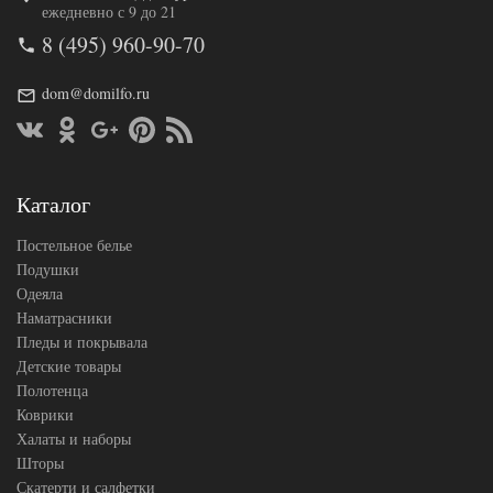
Код товара
541-162
ежедневно с 9 до 21
191-P/16
Артикул
8 (495) 960-90-70
0/a
Сатин
Ткань
люкс
dom@domilfo.ru
160х200
Размер
(на
простыни
резинке)
Asabella
Производитель
(Китай)
Каталог
Постельное белье
Подушки
Одеяла
Наматрасники
Пледы и покрывала
Детские товары
Полотенца
Коврики
Халаты и наборы
Шторы
Скатерти и салфетки