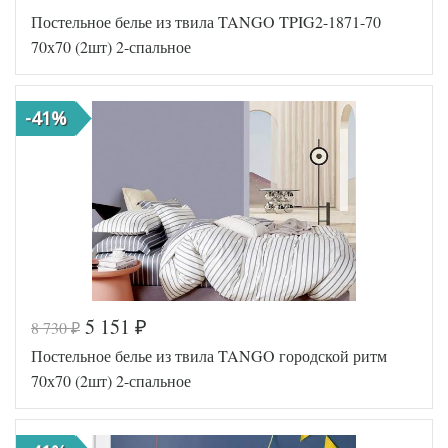
Код товара
576-822
Постельное белье из твила TANGO TPIG2-1871-70
TT1228
Артикул
79
70х70 (2шт) 2-спальное
Ткань
Твил
Размер
180х210
пододеяльника
-41%
Размер
220х245
простыни
Размер
70х70
наволочек
(2шт)
Tango
Производитель
(Китай)
5 151
8 730
₽
₽
Код товара
574-481
Постельное белье из твила TANGO городской ритм
TT1185
Артикул
12
70х70 (2шт) 2-спальное
Ткань
Твил
Размер
180х210
пододеяльника