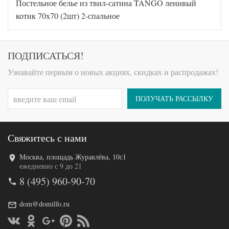
Постельное белье из твил-сатина TANGO ленивый
TT1247
Артикул
23
котик 70х70 (2шт) 2-спальное
Ткань
Твил
Размер
180х210
пододеяльника
Размер
ПОДПИСАТЬСЯ!
220х245
простыни
Размер
70х70
Узнавайте первым о новых акциях, скидках и распродажах!
наволочек
(2шт)
Tango
Производитель
(Китай)
ПОЛУЧАТЬ РАССЫЛКУ
Свяжитесь с нами
Москва, площадь Журавлёва, 10с1
Код товара
577-932
ежедневно с 9 до 21
TT1238
Артикул
8 (495) 960-90-70
58
Ткань
Твил
Размер
dom@domilfo.ru
180х210
пододеяльника
Размер
220х245