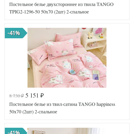
Постельное белье двухстороннее из твила TANGO
TT1121
Артикул
41
TPIG2-1296-50 50х70 (2шт) 2-спальное
Ткань
Твил
Размер
180х210
пододеяльника
-41%
Размер
220х245
простыни
Размер
50х70
наволочек
(2шт)
Tango
Производитель
(Китай)
5 151
8 730
₽
₽
Код товара
559-092
Постельное белье из твил-сатина TANGO happiness
TT1008
Артикул
89
50х70 (2шт) 2-спальное
Ткань
Твил
Размер
180х210
пододеяльника
-41%
Размер