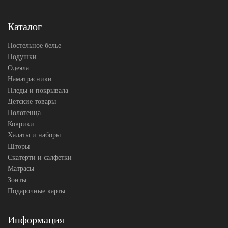
простыни
Размер
70х70
наволочек
(2шт)
Каталог
Tango
Производитель
(Китай)
Постельное белье
Подушки
Одеяла
Наматрасники
Пледы и покрывала
Детские товары
Полотенца
Коврики
Халаты и наборы
Шторы
Скатерти и салфетки
Матрасы
Зонты
Подарочные карты
Информация