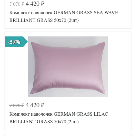
4 420
7 070
₽
₽
Код товара
561-638
Комплект наволочек GERMAN GRASS SEA WAVE
GG-16507
Артикул
0
BRILLIANT GRASS 50х70 (2шт)
Ткань
Сатин
Размер
50х70
наволочек
(2шт)
-37%
German
Производитель
Grass
(Австрия)
4 420
7 070
₽
₽
Код товара
561-652
Комплект наволочек GERMAN GRASS LILAC
GG-27507
Артикул
0
BRILLIANT GRASS 50х70 (2шт)
Ткань
Сатин
Размер
50х70