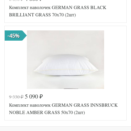
Код товара
561-597
Комплект наволочек GERMAN GRASS BLACK
GG-11250
Артикул
90
BRILLIANT GRASS 70х70 (2шт)
Ткань
Сатин
Размер
50х90
наволочек
(2шт)
-45%
German
Производитель
Grass
(Австрия)
5 090
9 330
₽
₽
Код товара
561-598
Комплект наволочек GERMAN GRASS INNSBRUCK
GG-11707
Артикул
0
NOBLE AMBER GRASS 50х70 (2шт)
Ткань
Сатин
Размер
70х70
наволочек
(2шт)