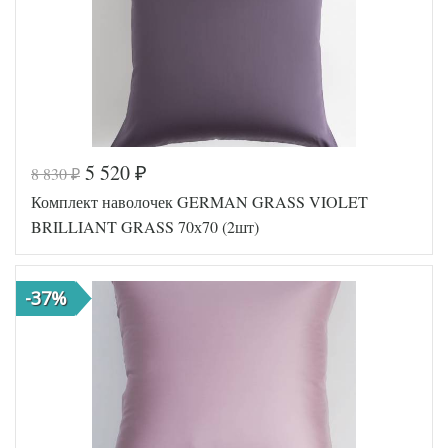
5 520
8 830
₽
₽
Код товара
561-640
Комплект наволочек GERMAN GRASS VIOLET
GG-16707
Артикул
0
BRILLIANT GRASS 70х70 (2шт)
Ткань
Сатин
Размер
70х70
наволочек
(2шт)
-37%
German
Производитель
Grass
(Австрия)