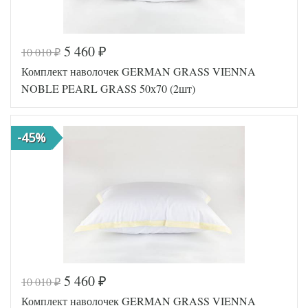
5 460
10 010
₽
₽
Код товара
561-643
Комплект наволочек GERMAN GRASS VIENNA
GG-61507
Артикул
0
NOBLE PEARL GRASS 50х70 (2шт)
Ткань
Сатин
Размер
50х70
наволочек
(2шт)
-45%
German
Производитель
Grass
(Австрия)
5 460
10 010
₽
₽
Код товара
561-668
Комплект наволочек GERMAN GRASS VIENNA
GG-70507
Артикул