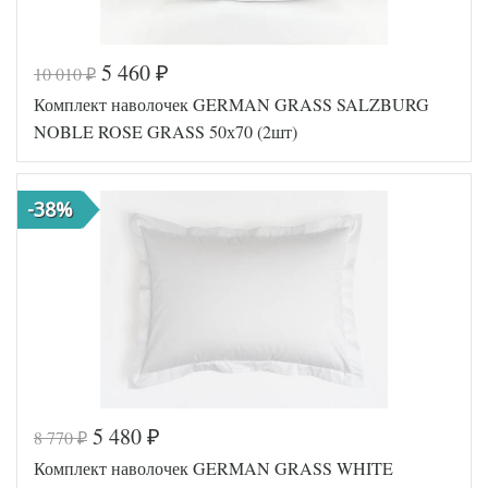
5 460
10 010
₽
₽
Код товара
561-670
Комплект наволочек GERMAN GRASS SALZBURG
GG-73507
Артикул
0
NOBLE ROSE GRASS 50х70 (2шт)
Ткань
Сатин
Размер
50х70
наволочек
(2шт)
-38%
German
Производитель
Grass
(Австрия)
5 480
8 770
₽
₽
Код товара
561-647
Комплект наволочек GERMAN GRASS WHITE
GG-63507
Артикул
0