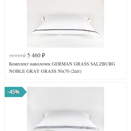
5 460
10 010
₽
₽
Код товара
561-666
Комплект наволочек GERMAN GRASS SALZBURG
GG-71507
Артикул
0
NOBLE GRAY GRASS 50х70 (2шт)
Ткань
Сатин
Размер
50х70
наволочек
(2шт)
-45%
German
Производитель
Grass
(Австрия)