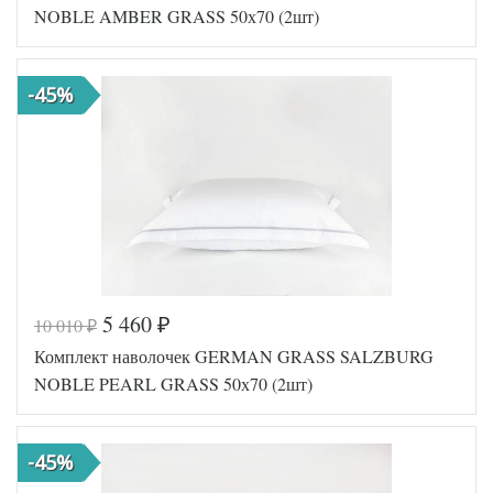
0
NOBLE AMBER GRASS 50х70 (2шт)
Ткань
Сатин
Размер
50х70
наволочек
(2шт)
-45%
German
Производитель
Grass
(Австрия)
5 460
10 010
₽
₽
Код товара
561-664
Комплект наволочек GERMAN GRASS SALZBURG
GG-72507
Артикул
0
NOBLE PEARL GRASS 50х70 (2шт)
Ткань
Сатин
Размер
50х70
наволочек
(2шт)
-45%
German
Производитель
Grass