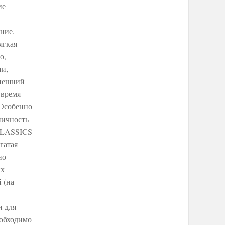
ие
ние.
ягкая
ю,
ни,
внешний
 время
 Особенно
пичность
CLASSICS
гатая
но
их
 (на
и для
еобходимо