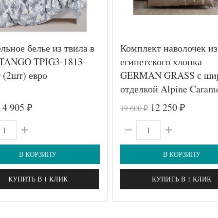
льное белье из твила в
Комплект наволочек из
TANGO TPIG3-1813
египетского хлопка
 (2шт) евро
GERMAN GRASS с ши
отделкой Alpine Caram
Beige Allure Grass 70х
4 905
12 250
19 600
₽
₽
₽
(2шт)
В КОРЗИНУ
В КОРЗИНУ
КУПИТЬ В 1 КЛИК
КУПИТЬ В 1 КЛИК