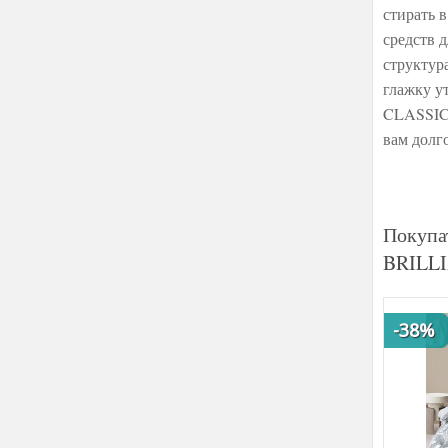
стирать 
средств 
структур
глажку у
CLASSICS
вам долг
Покупа
BRILLI
-38%