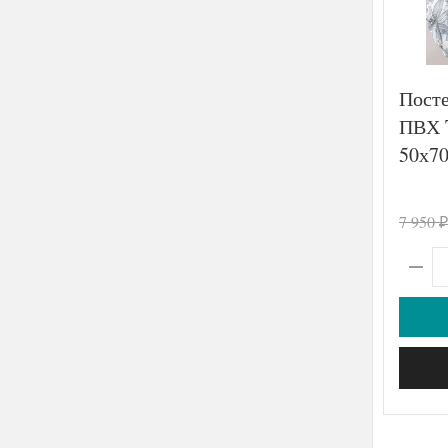
Посте
ПВХ 
50х70
7 950
₽