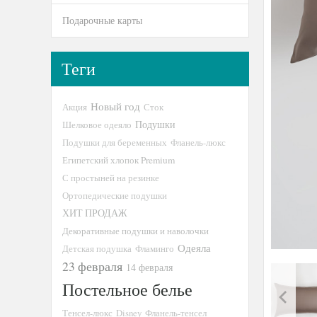
Подарочные карты
Теги
Новый год
Акция
Сток
Подушки
Шелковое одеяло
Подушки для беременных
Фланель-люкс
Египетский хлопок Premium
С простыней на резинке
Ортопедические подушки
ХИТ ПРОДАЖ
Декоративные подушки и наволочки
Одеяла
Детская подушка
Фламинго
23 февраля
14 февраля
Постельное белье
Тенсел-люкс
Disney
Фланель-тенсел