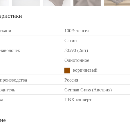
еристики
 ткани
100% тенсел
Сатин
 наволочек
50х90 (2шт)
Однотонное
коричневый
 производства
Россия
одитель
German Grass (Австрия)
ка
ПВХ конверт
ие