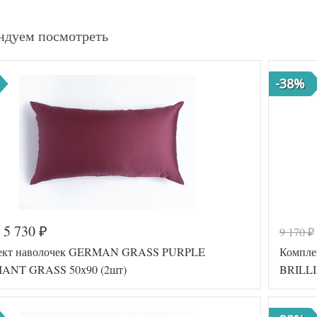
ндуем посмотреть
-38%
5 730
9 170
₽
₽
ект наволочек GERMAN GRASS PURPLE
Компле
IANT GRASS 50х90 (2шт)
BRILLI