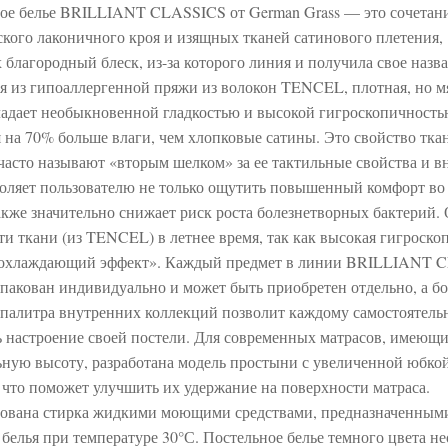
ое белье BRILLIANT CLASSICS от German Grass — это сочетан
ского лаконичного кроя и изящных тканей сатинового плетения,
благородный блеск, из-за которого линия и получила свое назва
я из гипоаллергенной пряжи из волокон TENCEL, плотная, но м
ладает необыкновенной гладкостью и высокой гигроскопичность
 на 70% больше влаги, чем хлопковые сатины. Это свойство тка
часто называют «вторым шелком» за ее тактильные свойства и 
воляет пользователю не только ощутить повышенный комфорт во
также значительно снижает риск роста болезнетворных бактерий.
ти ткани (из TENCEL) в летнее время, так как высокая гигроско
 «охлаждающий эффект». Каждый предмет в линии BRILLIANT 
акован индивидуально и может быть приобретен отдельно, а бо
 палитра внутренних коллекций позволит каждому самостоятель
ь настроение своей постели. Для современных матрасов, имеющ
ьную высоту, разработана модель простыни с увеличенной юбкой
, что поможет улучшить их удержание на поверхности матраса.
ована стирка жидкими моющими средствами, предназначенным
 белья при температуре 30°С. Постельное белье темного цвета н