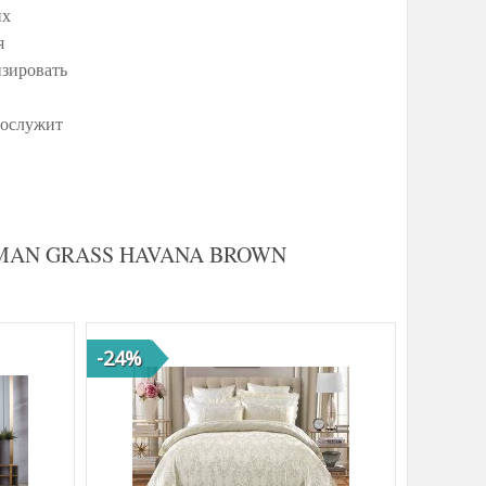
их
я
изировать
рослужит
 GERMAN GRASS HAVANA BROWN
-24%
-32%
ХИТ