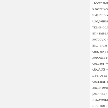
Постельн
классиче
имеющих 
Созданна
ткань об
впитывая
которую 
вид, поз
сна, но 
хороши э
создает
GRASS уп
цветовая
составит
значител
резинке)
Рекоменд
цветного