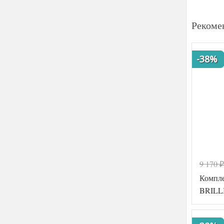
Рекоме
-38%
9 170
₽
Компл
BRILL