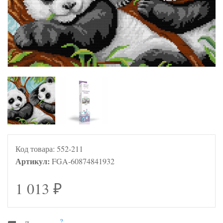
Код товара:
552-211
Артикул:
FGA-60874841932
1 013
₽
?