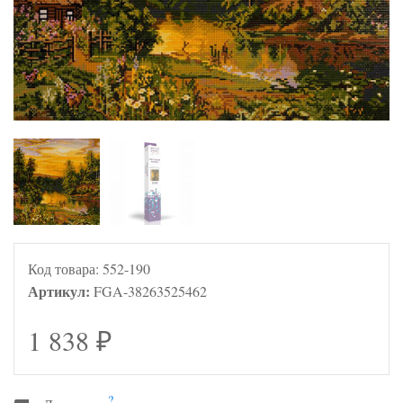
Код товара:
552-190
Артикул:
FGA-38263525462
1 838
₽
?