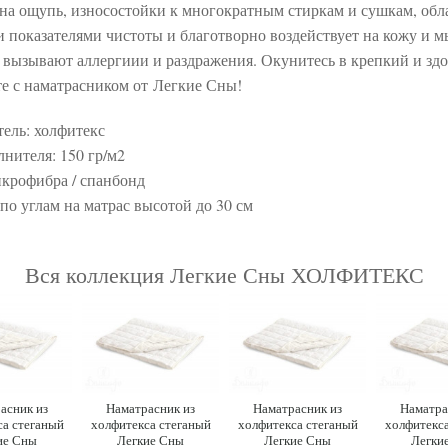
на ощупь, износостойки к многократным стиркам и сушкам, обл
 показателями чистоты и благотворно воздействует на кожу и 
е вызывают аллергиии и раздражения. Окунитесь в крепкий и зд
те с наматрасником от Легкие Сны!
ель: холфитекс
лнителя: 150 гр/м2
икрофибра / спанбонд
 по углам на матрас высотой до 30 см
Вся коллекция Легкие Сны ХОЛФИТЕКС
асник из
Наматрасник из
Наматрасник из
Наматра
са стеганый
холфитекса стеганый
холфитекса стеганый
холфитекса
ие Сны
Легкие Сны
Легкие Сны
Легки