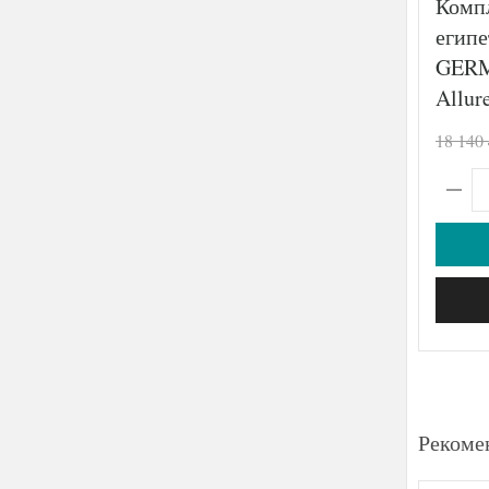
Компл
египе
GERM
Allur
18 140
Рекоме