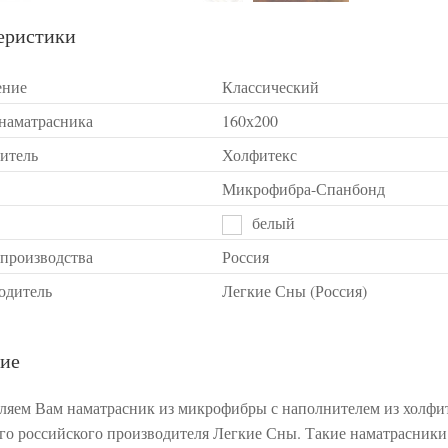
еристики
ение
Классический
 наматрасника
160х200
итель
Холфитекс
Микрофибра-Спанбонд
белый
 производства
Россия
одитель
Легкие Сны (Россия)
ие
ляем Вам наматрасник из микрофибры с наполнителем из холфит
го российского производителя Легкие Сны. Такие наматрасники