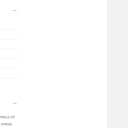
екса от
 очень