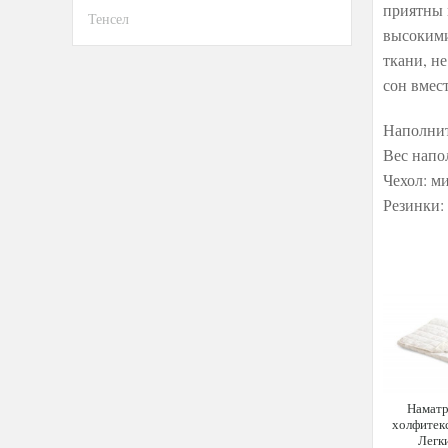
приятны 
Тенсел
высокими
ткани, н
сон вмес
Наполнит
Вес напо
Чехол: м
Резинки:
Наматр
холфитек
Легк