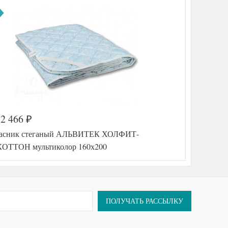
2 466
₽
асник стеганый АЛЬВИТЕК ХОЛФИТ-
ТТОН мультиколор 160х200
ПОЛУЧАТЬ РАССЫЛКУ