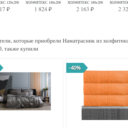
С 120х200
ХОЛФИТЕКС 140х200
ХОЛФИТЕКС 180х200
ХОЛФИТЕК
617
1 824
2 163
2 3
₽
₽
₽
тели, которые приобрели Наматрасник из холфит
0, также купили
-40%