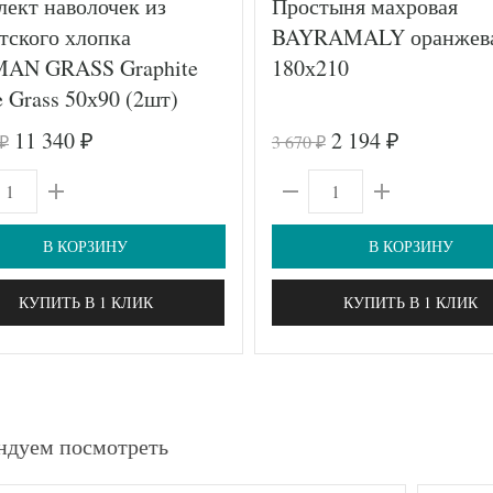
ект наволочек из
Простыня махровая
тского хлопка
BAYRAMALY оранжев
AN GRASS Graphite
180х210
e Grass 50х90 (2шт)
11 340
2 194
3 670
₽
₽
₽
₽
В КОРЗИНУ
В КОРЗИНУ
КУПИТЬ В 1 КЛИК
КУПИТЬ В 1 КЛИК
ндуем посмотреть