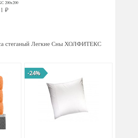
С 200х200
21
₽
екса стеганый Легкие Сны ХОЛФИТЕКС
-24%
-41%