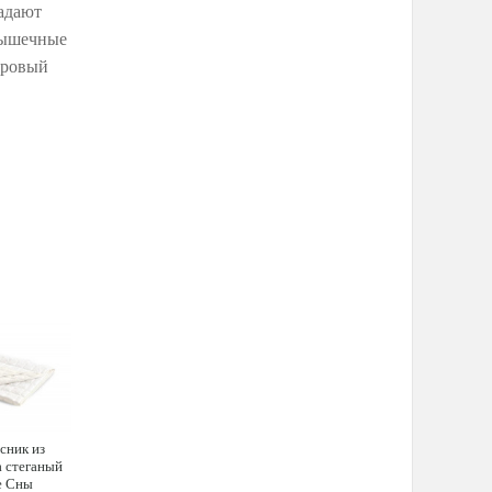
адают
мышечные
оровый
сник из
 стеганый
е Сны