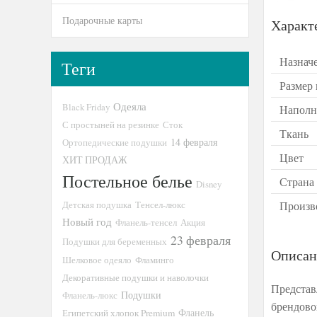
Подарочные карты
Характ
Назнач
Теги
Размер
Одеяла
Black Friday
Наполн
С простыней на резинке
Сток
Ткань
14 февраля
Ортопедические подушки
Цвет
ХИТ ПРОДАЖ
Постельное белье
Страна
Disney
Детская подушка
Тенсел-люкс
Произв
Новый год
Фланель-тенсел
Акция
23 февраля
Подушки для беременных
Описан
Шелковое одеяло
Фламинго
Декоративные подушки и наволочки
Представ
Подушки
Фланель-люкс
брендово
Египетский хлопок Premium
Фланель