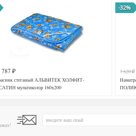
-32%
787
3 620
₽
₽
расник стеганый АЛЬВИТЕК ХОЛФИТ-
Наматр
АТИН мультиколор 160х200
ПОЛИКО
ажах!