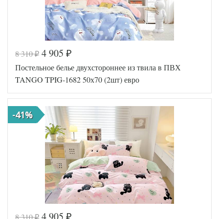
4 905
8 310
₽
₽
Код товара
577-873
Постельное белье двухстороннее из твила в ПВХ
TT1242
Артикул
28
TANGO TPIG-1682 50х70 (2шт) евро
Ткань
Твил
Размер
200х220
пододеяльника
-41%
Размер
230х250
простыни
Размер
50х70
наволочек
(2шт)
Tango
Производитель
(Китай)
4 905
8 310
₽
₽