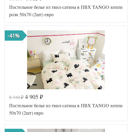
Код товара
559-198
Постельное белье из твил-сатина в ПВХ TANGO хеппи
TT1084
Артикул
10
рози 50х70 (2шт) евро
Ткань
Твил
Размер
200х220
пододеяльника
-41%
Размер
230х250
простыни
Размер
50х70
наволочек
(2шт)
Tango
Производитель
(Китай)
4 905
8 310
₽
₽
Код товара
577-942
Постельное белье из твил-сатина в ПВХ TANGO хеппи
TT1238
Артикул
02
50х70 (2шт) евро
Ткань
Твил
Размер
200х220
пододеяльника