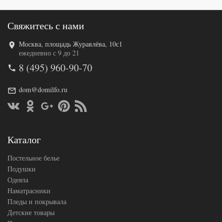
Свяжитесь с нами
Москва, площадь Журавлёва, 10с1
Код товара
571-925
ежедневно с 9 до 21
TT1147
Артикул
8 (495) 960-90-70
88
Ткань
Твил
Размер
dom@domilfo.ru
200х220
пододеяльника
Размер
230х250
простыни
Размер
50х70
наволочек
(2шт)
Каталог
Tango
Производитель
(Китай)
Постельное белье
Подушки
Одеяла
Наматрасники
Пледы и покрывала
Детские товары