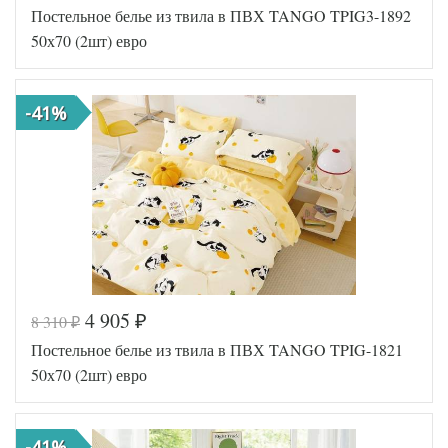
Постельное белье из твила в ПВХ TANGO TPIG3-1892
TT1175
Артикул
25
50х70 (2шт) евро
Ткань
Твил
Размер
200х220
пододеяльника
-41%
Размер
230х250
простыни
Размер
50х70
наволочек
(2шт)
Tango
Производитель
(Китай)
4 905
8 310
₽
₽
Код товара
573-240
Постельное белье из твила в ПВХ TANGO TPIG-1821
TT1175
Артикул
24
50х70 (2шт) евро
Ткань
Твил
Размер
200х220
пододеяльника
-41%
Размер