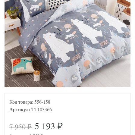
Код товара:
556-158
Артикул:
TT103366
5 193
7 950
₽
₽