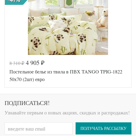
230х250
простыни
Размер
50х70
наволочек
(2шт)
Tango
Производитель
(Китай)
4 905
8 310
₽
₽
Код товара
571-924
Постельное белье из твила в ПВХ TANGO TPIG-1822
TT1147
Артикул
87
50х70 (2шт) евро
Ткань
Твил
Размер
200х220
пододеяльника
Размер
ПОДПИСАТЬСЯ!
230х250
простыни
Размер
50х70
Узнавайте первым о новых акциях, скидках и распродажах!
наволочек
(2шт)
Tango
Производитель
(Китай)
ПОЛУЧАТЬ РАССЫЛКУ