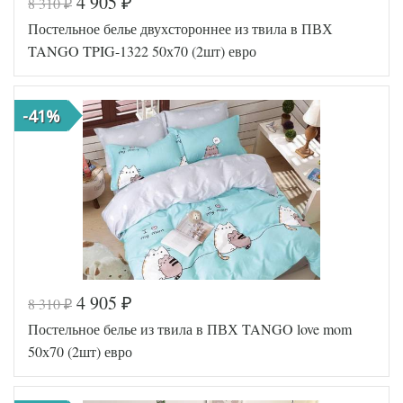
4 905
8 310
₽
₽
Код товара
577-930
Постельное белье двухстороннее из твила в ПВХ
TT1242
Артикул
23
TANGO TPIG-1322 50х70 (2шт) евро
Ткань
Твил
Размер
200х220
пододеяльника
-41%
Размер
230х250
простыни
Размер
50х70
наволочек
(2шт)
Tango
Производитель
(Китай)
4 905
8 310
₽
₽
Код товара
556-483
Постельное белье из твила в ПВХ TANGO love mom
TT1008
Артикул
85
50х70 (2шт) евро
Ткань
Твил
Размер
200х220
пододеяльника