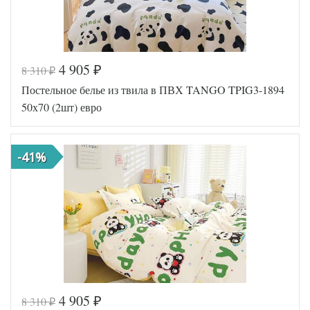
4 905
8 310
₽
₽
Код товара
559-917
Постельное белье из твила в ПВХ TANGO TPIG3-1894
TT1092
Артикул
38
50х70 (2шт) евро
Ткань
Твил
Размер
200х220
пододеяльника
-41%
Размер
230х250
простыни
Размер
50х70
наволочек
(2шт)
Tango
Производитель
(Китай)
4 905
8 310
₽
₽
Код товара
573-239