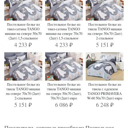
Постельное белье из
Постельное белье из
Постельное белье из
твил-сатина TANGO
твил-сатина TANGO
твила TANGO мишки
мишки на севере 50х70
мишки на севере 70х70
на севере 50х70 (2шт)
(2шт) 1,5-спальное
(2шт) 1,5-спальное
2-спальное
4 233
4 233
5 151
₽
₽
₽
Постельное белье из
Постельное белье из
Постельное белье из
твила TANGO мишки
твила TANGO мишки
твила с одеялом
на севере 70х70 (2шт)
на севере 50х70 (2шт),
TANGO PRIMAVERA
2-спальное
70х70 (2шт) евро
W-60 50х70 (2шт) евро
5 151
6 086
6 248
₽
₽
₽
Покупатели, которые приобрели Постельное