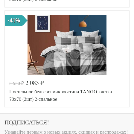
Размер
180х210
пододеяльника
Размер
220х245
-41%
простыни
Размер
70х70 (2шт)
наволочек
Tango
Производитель
(Китай)
2 083
3 530
₽
₽
Код товара
575-888
Постельное белье из микросатина TANGO клетка
Артикул
TT120975
Ткань
Микросатин
70х70 (2шт) 2-спальное
Размер
180х210
пододеяльника
Размер
220х245
простыни
ПОДПИСАТЬСЯ!
Размер
50х70 (2шт)
наволочек
Узнавайте первым о новых акциях, скидках и распродажах!