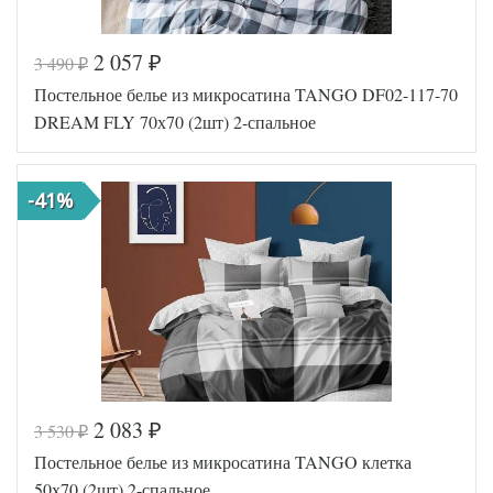
2 057
3 490
₽
₽
Код товара
551-043
Постельное белье из микросатина TANGO DF02-117-70
Артикул
TT98908
Ткань
Микросатин
DREAM FLY 70х70 (2шт) 2-спальное
Размер
180х210
пододеяльника
Размер
220х245
-41%
простыни
Размер
70х70 (2шт)
наволочек
Tango
Производитель
(Китай)
2 083
3 530
₽
₽
Код товара
572-737
Постельное белье из микросатина TANGO клетка
Артикул
TT95377
Ткань
Микросатин
50х70 (2шт) 2-спальное