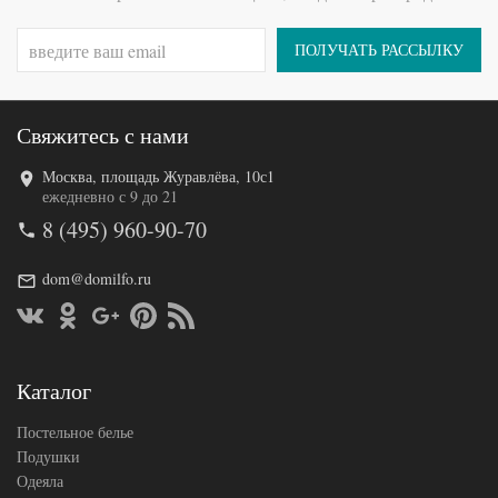
Tango
Производитель
(Китай)
ПОЛУЧАТЬ РАССЫЛКУ
Свяжитесь с нами
Москва, площадь Журавлёва, 10с1
Код товара
575-889
ежедневно с 9 до 21
Артикул
TT121005
8 (495) 960-90-70
Ткань
Микросатин
Размер
180х210
пододеяльника
dom@domilfo.ru
Размер
220х245
простыни
Размер
70х70 (2шт)
наволочек
Tango
Каталог
Производитель
(Китай)
Постельное белье
Подушки
Одеяла