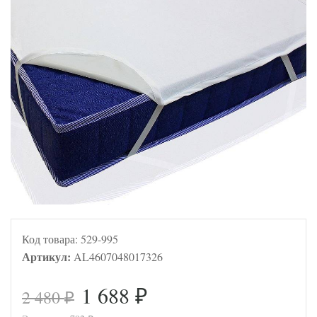
Код товара:
529-995
Артикул:
AL4607048017326
1 688
2 480
₽
₽