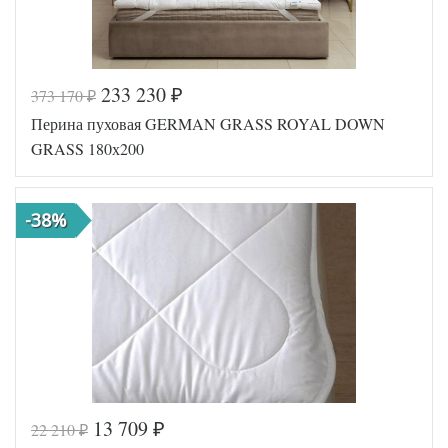
233 230
373 170
₽
₽
Код товара
561-581
Перина пуховая GERMAN GRASS ROYAL DOWN
GG-FC-108
Артикул
0
GRASS 180х200
Размер
180х200
наматрасника
Бамбуковое
Наполнитель
волокно
-38%
Ткань
Перкаль
German
Производитель
Grass
(Австрия)
13 709
22 210
₽
₽
Код товара
561-571