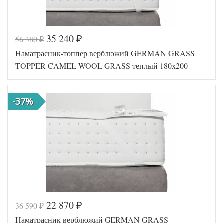
35 240
56 380
₽
₽
Код товара
577-018
Наматрасник-топпер верблюжий GERMAN GRASS
BP46701
Артикул
0530966
TOPPER CAMEL WOOL GRASS теплый 180х200
5
Назначение
Чехол
Размер
180х200
наматрасника
-37%
Гусиный
Наполнитель
пух
Ткань
Сатин
Belpol
Производитель
(Россия)
22 870
36 590
₽
₽
Код товара
574-906
Наматрасник верблюжий GERMAN GRASS
Артикул
GG-9183