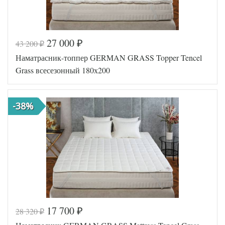
27 000
43 200
₽
₽
Код товара
577-340
Наматрасник-топпер GERMAN GRASS Topper Tencel
Артикул
GG-22018
Ткань
Сатин
Grass всесезонный 180х200
German
Производитель
Grass
(Австрия)
-38%
17 700
28 320
₽
₽
Код товара
577-334