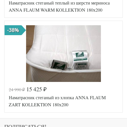
Наматрасник стеганый теплый из шерсти мериноса
Артикул
GG-66182
Размер
ANNA FLAUM WARM KOLLEKTION 180х200
180х200
наматрасника
Наполнитель
Гусиный пух
Твил
Ткань
-38%
пуходержащий
German Grass
Производитель
(Австрия)
15 425
24 990
₽
₽
Код товара
554-848
Наматрасник стеганый из хлопка ANNA FLAUM
Артикул
MW-62819
Назначение
Классический
ZART KOLLEKTION 180х200
Размер
180х200
наматрасника
Шерсть
Наполнитель
мериноса
ПОДПИСАТЬСЯ!