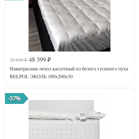
48 399
78 650
₽
₽
Код товара
577-021
Наматрасник-чехол кассетный из белого гусиного пуха
BP46701
Артикул
0530980
BELPOL ЭКОЛЬ 180х200х30
1
Назначение
Топпер
Размер
180х200
наматрасника
-37%
Гусиный
Наполнитель
пух
Ткань
Сатин
Belpol
Производитель
(Россия)