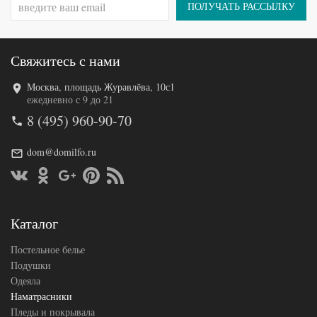
ПОЛУЧАТЬ РАССЫЛКУ
Свяжитесь с нами
Москва, площадь Журавлёва, 10с1
Код товара
520-073
ежедневно с 9 до 21
AL460704800
Артикул
8 (495) 960-90-70
4005
Назначение
Классический
Размер
dom@domilfo.ru
200х200
наматрасника
Овечья
Наполнитель
шерсть
Ткань
Полисатин
АльВиТек
Каталог
Производитель
(Россия)
Постельное белье
Подушки
Одеяла
Наматрасники
Пледы и покрывала