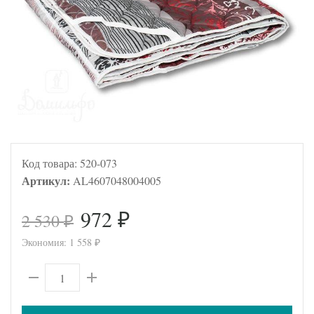
Код товара:
520-073
Артикул:
AL4607048004005
972
2 530
₽
₽
Экономия:
1 558
₽