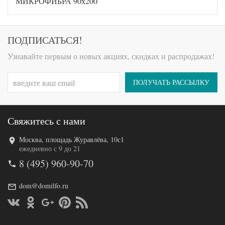
МИКРОФИБРА 90х200
Размер
90х200
наматрасника
Овечья
Наполнитель
шерсть
ПОДПИСАТЬСЯ!
Ткань
Сатин
Узнавайте первым о новых акциях, скидках и распродажах!
German Grass
Производитель
(Австрия)
ПОЛУЧАТЬ РАССЫЛКУ
Свяжитесь с нами
Москва, площадь Журавлёва, 10с1
Код товара
520-056
ежедневно с 9 до 21
AL460704801
Артикул
8 (495) 960-90-70
2529
Назначение
Классический
Размер
dom@domilfo.ru
90х200
наматрасника
Овечья
Наполнитель
шерсть
Ткань
Микрофибра