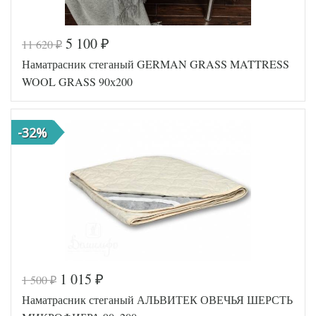
5 100
11 620
₽
₽
Наматрасник стеганый GERMAN GRASS MATTRESS
WOOL GRASS 90х200
-32%
1 015
1 500
₽
₽
Код товара
520-103
Наматрасник стеганый АЛЬВИТЕК ОВЕЧЬЯ ШЕРСТЬ
Артикул
GG-390
Назначение
Классический