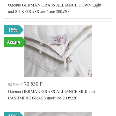
Одеяло GERMAN GRASS ALLIANCE DOWN Light
Артикул
GG-22192
Ширина х
and SILK GRASS двойное 200х200
200х200 (евро)
Длина
Сезонность
Теплое
Наполнитель
Гусиный пух
-15%
Сатин
Ткань
пуходержащий
German Grass
Акция
Производитель
(Австрия)
70 530
82 970
₽
₽
Код товара
574-818
Одеяло GERMAN GRASS ALLIANCE SILK and
GG-321973202
Артикул
0
CASHMERE GRASS двойное 200х220
Ширина х
200х200 (евро)
Длина
Легкое,
Всесезонное,