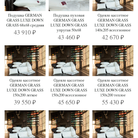
Подушка GERMAN
Подушка пуховая
Одеяло кассетное
GRASS LUXE DOWN
GERMAN GRASS
GERMAN GRASS
GRASS 68х68 средняя
LUXE DOWN GRASS
LUXE DOWN GRASS
упругая 50х68
140х205 всесезонное
43 910
₽
43 460
42 670
₽
₽
Одеяло кассетное
Одеяло кассетное
Одеяло кассетное
GERMAN GRASS
GERMAN GRASS
GERMAN GRASS
LUXE DOWN GRASS
LUXE DOWN GRASS
LUXE DOWN GRASS
150x200 легкое
150x200 всесезонное
150x200 теплое
39 550
45 650
55 430
₽
₽
₽