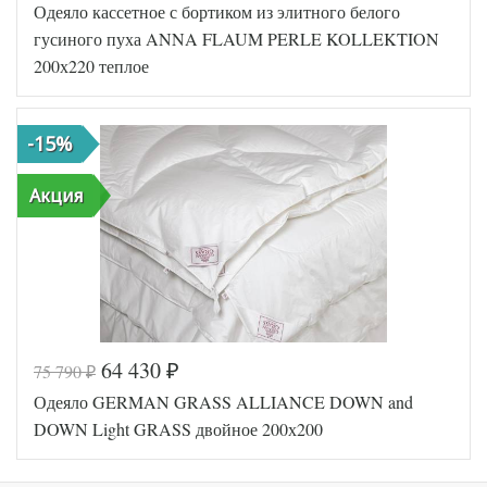
Одеяло кассетное с бортиком из элитного белого
Артикул
GG-973532020
Ширина х
гусиного пуха ANNA FLAUM PERLE KOLLEKTION
200х200 (евро)
Длина
200х220 теплое
Легкое,
Всесезонное,
Сезонность
Теплое,
Регулируемое
-15%
Шелк /
Наполнитель
Кашемир
Мако-сатин
Акция
Ткань
пуходержащий
German Grass
Производитель
(Австрия)
64 430
75 790
₽
₽
Код товара
554-921
Одеяло GERMAN GRASS ALLIANCE DOWN and
Артикул
DP-16209
Ширина х
200х220
DOWN Light GRASS двойное 200х200
Длина
(евро)
Сезонность
Теплое