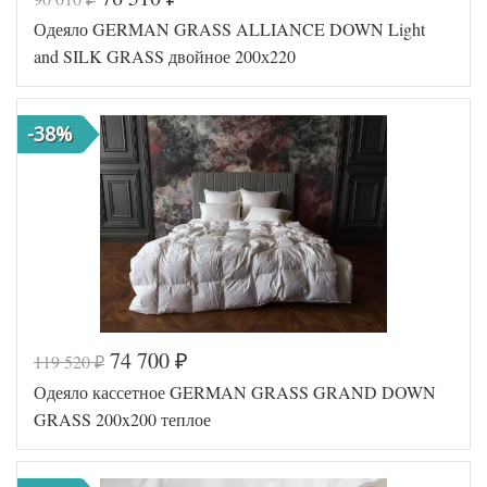
Код товара
517-655
Одеяло GERMAN GRASS ALLIANCE DOWN Light
Артикул
GG-12142
Ширина х
and SILK GRASS двойное 200х220
200х220 (евро)
Длина
Сезонность
Теплое
Наполнитель
Гусиный пух
-38%
Батист
Ткань
пуходержащий
German Grass
Производитель
(Австрия)
74 700
119 520
₽
₽
Код товара
574-819
Одеяло кассетное GERMAN GRASS GRAND DOWN
GG-321973202
Артикул
2
GRASS 200x200 теплое
Ширина х
200х220 (евро)
Длина
Легкое,