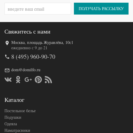
наволочек
70х70
(2шт)
ПОЛУЧАТЬ РАССЫЛКУ
Sailid
Производитель
(Китай)
Свяжитесь с нами
Москва, площадь Журавлёва, 10с1
Код товара
575-485
ежедневно с 9 до 21
SLD-B-
Артикул
8 (495) 960-90-70
502-3
Ткань
Сатин
Размер
dom@domilfo.ru
200х220
пододеяльника
Размер
230х250
простыни
50х70
Размер
(2шт),
Каталог
наволочек
70х70
(2шт)
Постельное белье
Sailid
Производитель
(Китай)
Подушки
Одеяла
Наматрасники