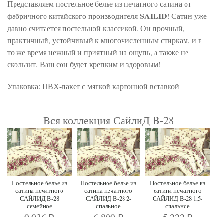
Представляем постельное белье из печатного сатина от
SAILID
фабричного китайского производителя
! Сатин уже
давно считается постельной классикой. Он прочный,
практичный, устойчивый к многочисленным стиркам, и в
то же время нежный и приятный на ощупь, а также не
скользит. Ваш сон будет крепким и здоровым!
Упаковка: ПВХ-пакет с мягкой картонной вставкой
Вся коллекция СайлиД B-28
Постельное белье из
Постельное белье из
Постельное белье из
сатина печатного
сатина печатного
сатина печатного
САЙЛИД B-28
САЙЛИД B-28 2-
САЙЛИД B-28 1,5-
семейное
спальное
спальное