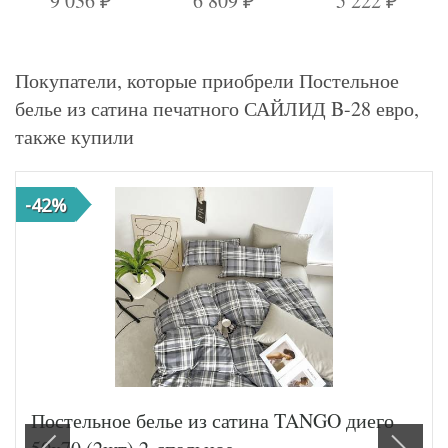
9 036
6 809
5 222
₽
₽
₽
Покупатели, которые приобрели Постельное
белье из сатина печатного САЙЛИД B-28 евро,
также купили
-42%
Постельное белье из сатина TANGO диего