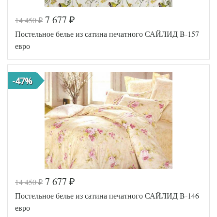
7 677
14 450
₽
₽
Код товара
515-185
Постельное белье из сатина печатного САЙЛИД B-157
SLD-B-
Артикул
145-3
евро
Ткань
Сатин
Размер
200х220
пододеяльника
-47%
Размер
230х250
простыни
50х70
Размер
(2шт),
наволочек
70х70
(2шт)
Sailid
Производитель
(Китай)
7 677
14 450
₽
₽
Код товара
515-193
Постельное белье из сатина печатного САЙЛИД B-146
SLD-B-
Артикул
157-3
евро
Ткань
Сатин