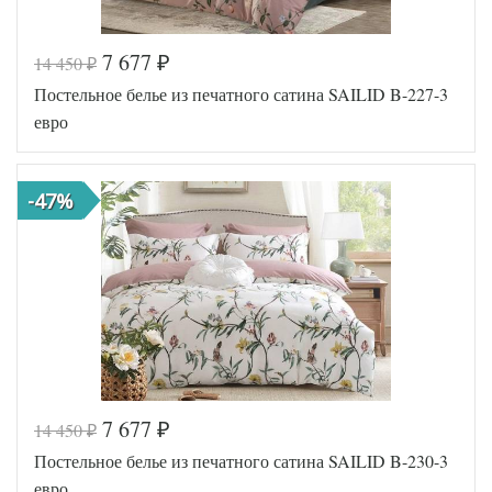
7 677
14 450
₽
₽
Код товара
575-487
Постельное белье из печатного сатина SAILID B-227-3
SLD-B-
Артикул
504-3
евро
Ткань
Сатин
Размер
200х220
пододеяльника
-47%
Размер
230х250
простыни
50х70
Размер
(2шт),
наволочек
70х70
(2шт)
Sailid
Производитель
(Китай)
7 677
14 450
₽
₽
Код товара
561-241
Постельное белье из печатного сатина SAILID B-230-3
SLD-B-
Артикул
227-3
евро