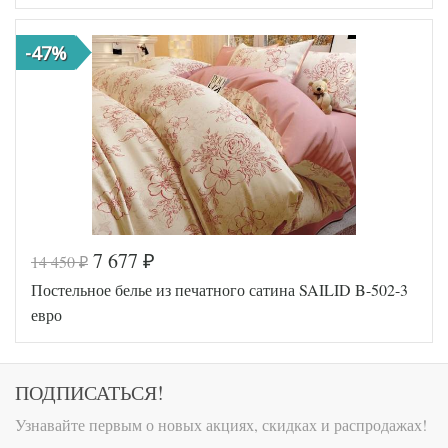
Размер
200х220
пододеяльника
-47%
Размер
230х250
простыни
50х70
Размер
(2шт),
наволочек
70х70
(2шт)
Sailid
Производитель
(Китай)
7 677
14 450
₽
₽
Код товара
515-255
Постельное белье из печатного сатина SAILID B-502-3
SLD-B-
Артикул
146-3
евро
Ткань
Сатин
Размер
200х220
пододеяльника
Размер
ПОДПИСАТЬСЯ!
230х250
простыни
50х70
Узнавайте первым о новых акциях, скидках и распродажах!
Размер
(2шт),