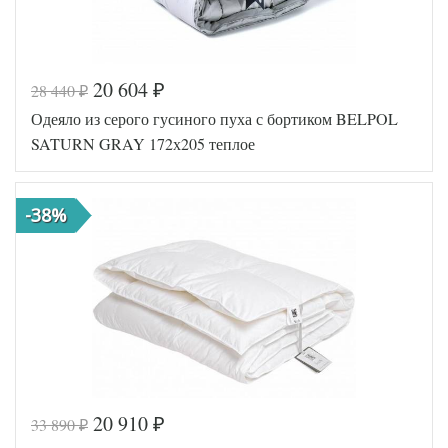
20 604
28 440
₽
₽
Код товара
547-120
Одеяло из серого гусиного пуха с бортиком BELPOL
BP46300
Артикул
4657425
SATURN GRAY 172х205 теплое
6
Ширина х
172х205
Длина
(2-сп)
Сезонность
Теплое
-38%
Гусиный
Наполнитель
пух
Ткань
Батист
Belpol
Производитель
(Россия)
20 910
33 890
₽
₽
Код товара
572-638