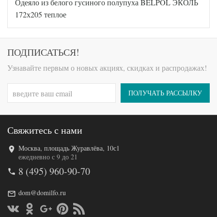
Одеяло из белого гусиного полупуха BELPOL ЭКОЛЬ
BP46701
Артикул
0530875
172х205 теплое
0
Ширина х
172х205
Длина
(2-сп)
Сезонность
Теплое
ПОДПИСАТЬСЯ!
Гусиный
Наполнитель
пух
Узнавайте первым о новых акциях, скидках и распродажах!
Ткань
Сатин
Belpol
Производитель
(Россия)
ПОЛУЧАТЬ РАССЫЛКУ
Свяжитесь с нами
Москва, площадь Журавлёва, 10с1
Код товара
572-619
ежедневно с 9 до 21
BP46701
8 (495) 960-90-70
Артикул
0530892
7
Ширина х
172х205
dom@domilfo.ru
Длина
(2-сп)
Сезонность
Теплое