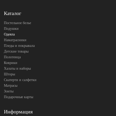
Гусиный
Наполнитель
пух и
перо
Каталог
Ткань
Батист
Belpol
Производитель
Постельное белье
(Россия)
Подушки
Одеяла
Наматрасники
Пледы и покрывала
Детские товары
Полотенца
Коврики
Халаты и наборы
Шторы
Скатерти и салфетки
Матрасы
Зонты
Подарочные карты
Информация