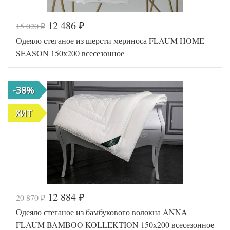
12 486
15 020
₽
₽
Код товара
554-786
Одеяло стеганое из шерсти мериноса FLAUM HOME
Артикул
HC-06158
Ширина х
SEASON 150х200 всесезонное
150х200 (1,5-сп)
Длина
Сезонность
Всесезонное
Силиконизированное
Наполнитель
-38%
волокно
Ткань
Мако-сатин
Производитель
Flaum Home (Россия)
ХИТ
12 884
20 870
₽
₽
Код товара
554-799
Одеяло стеганое из бамбукового волокна ANNA
Артикул
HS-03158
Ширина х
150х200
FLAUM BAMBOO KOLLEKTION 150х200 всесезонное