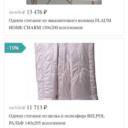
13 476
16 670
₽
₽
Код товара
549-072
Одеяло стеганое из эвкалиптового волокна FLAUM
Артикул
GG-FB-3270
Ширина х
160х220
HOME CHARM 150х200 всесезонное
Длина
(1,5-сп)
Сезонность
Всесезонное
Бамбуковое
Наполнитель
-19%
волокно
Ткань
Сатин
German
Производитель
Grass
(Австрия)
11 713
14 510
₽
₽
Код товара
554-802
Одеяло стеганое из шелка и полиэфира BELPOL
Артикул
HH-08158
Ширина х
150х200 (1,5-
РАЛЬФ 140х205 всесезонное
Длина
сп)