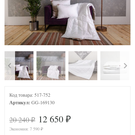
Код товара:
517-752
Артикул:
GG-169130
12 650
20 240
₽
₽
Экономия:
7 590
₽