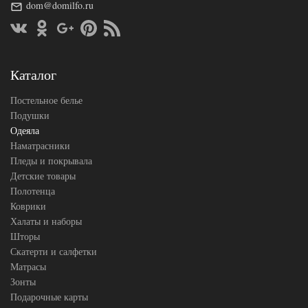
Сезонность
dom@domilfo.ru
Всесезонное
Лен /
Наполнитель
Хлопок
Ткань
Сатин
German
Производитель
Grass
Каталог
(Австрия)
Постельное белье
Подушки
Одеяла
Наматрасники
Пледы и покрывала
Детские товары
Полотенца
Коврики
Халаты и наборы
Шторы
Скатерти и салфетки
Матрасы
Зонты
Подарочные карты