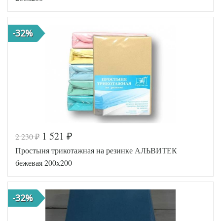
-32%
1 521
2 230
₽
₽
Код товара
516-679
Простыня трикотажная на резинке АЛЬВИТЕК
AL200092
Артикул
5554020
бежевая 200х200
Ткань
Трикотаж
200х200
Размер
(на
простыни
резинке)
-32%
АльВиТек
Производитель
(Россия)