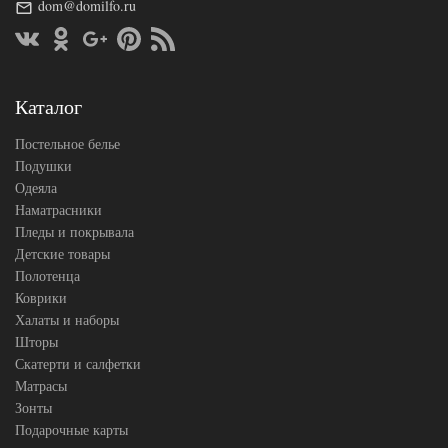
200х200
dom@domilfo.ru
Размер
(на
простыни
резинке)
АльВиТек
Производитель
(Россия)
Каталог
Постельное белье
Подушки
Одеяла
Наматрасники
Пледы и покрывала
Детские товары
Полотенца
Коврики
Халаты и наборы
Шторы
Скатерти и салфетки
Матрасы
Зонты
Подарочные карты