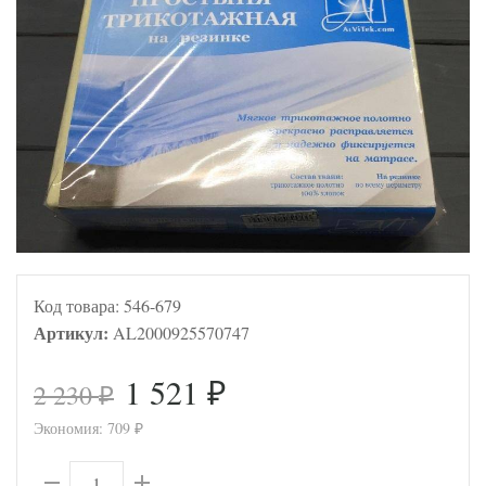
Код товара:
546-679
Артикул:
AL2000925570747
1 521
2 230
₽
₽
Экономия:
709
₽