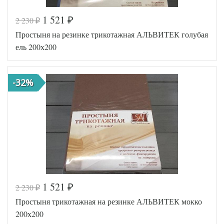
1 521
2 230
₽
₽
Код товара
546-698
Простыня на резинке трикотажная АЛЬВИТЕК голубая
AL200092
Артикул
5571782
ель 200х200
Ткань
Трикотаж
200х200
Размер
(на
простыни
резинке)
-32%
АльВиТек
Производитель
(Россия)
1 521
2 230
₽
₽
Код товара
546-668
Простыня трикотажная на резинке АЛЬВИТЕК мокко
AL200092
Артикул
5571775
200х200
Ткань
Трикотаж