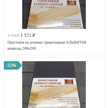
1 521
2 230
₽
₽
Код товара
517-093
Простыня на резинке трикотажная АЛЬВИТЕК
AL200086
Артикул
3388077
шоколад 200х200
Ткань
Трикотаж
200х200
Размер
(на
простыни
резинке)
-32%
АльВиТек
Производитель
(Россия)