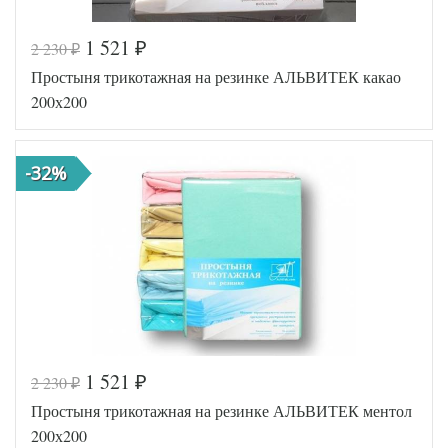
1 521
2 230
₽
₽
Код товара
546-686
Простыня трикотажная на резинке АЛЬВИТЕК какао
AL200092
Артикул
5564708
200х200
Ткань
Трикотаж
200х200
Размер
(на
простыни
резинке)
-32%
АльВиТек
Производитель
(Россия)
1 521
2 230
₽
₽
Код товара
517-138
Простыня трикотажная на резинке АЛЬВИТЕК ментол
AL200092
Артикул
5554013
200х200