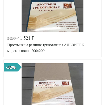
1 521
2 230
₽
₽
Код товара
517-092
Простыня на резинке трикотажная АЛЬВИТЕК
AL460704
Артикул
8009291
морская волна 200х200
Ткань
Трикотаж
200х200
Размер
(на
простыни
резинке)
-32%
АльВиТек
Производитель
(Россия)