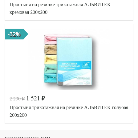
Простыня на резинке трикотажная АЛЬВИТЕК
AL200092
Артикул
5571782
кремовая 200х200
Ткань
Трикотаж
200х200
Размер
(на
простыни
резинке)
-32%
АльВиТек
Производитель
(Россия)
1 521
2 230
₽
₽
Код товара
546-679
Простыня трикотажная на резинке АЛЬВИТЕК голубая
AL200092
Артикул
5570747
200х200
Ткань
Трикотаж
200х200
Размер
(на
простыни
резинке)