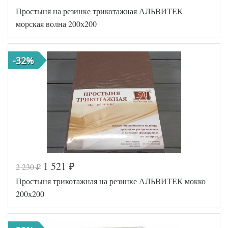
Код товара
546-704
Простыня на резинке трикотажная АЛЬВИТЕК
AL200092
Артикул
5570754
морская волна 200х200
Ткань
Трикотаж
200х200
Размер
(на
простыни
резинке)
-32%
АльВиТек
Производитель
(Россия)
1 521
2 230
₽
₽
Код товара
546-686
Простыня трикотажная на резинке АЛЬВИТЕК мокко
AL200092
Артикул
5564708
200х200
Ткань
Трикотаж
200х200
Размер
(на
простыни
резинке)