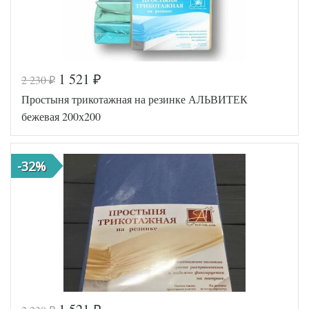
1 521
2 230
₽
₽
Код товара
516-685
Простыня трикотажная на резинке АЛЬВИТЕК
AL460704
Артикул
8009321
бежевая 200х200
Ткань
Трикотаж
200х200
Размер
(на
простыни
резинке)
-32%
АльВиТек
Производитель
(Россия)