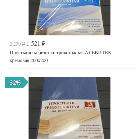
1 521
2 230
₽
₽
Код товара
516-617
Простыня на резинке трикотажная АЛЬВИТЕК
AL200092
Артикул
5553962
кремовая 200х200
Ткань
Трикотаж
200х200
Размер
(на
простыни
резинке)
-32%
АльВиТек
Производитель
(Россия)