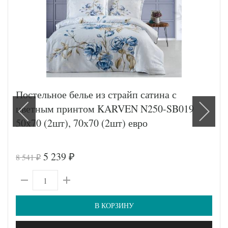
Постельное белье из страйп сатина с
цветным принтом KARVEN N250-SB019
50х70 (2шт), 70х70 (2шт) евро
5 239
8 541
₽
₽
В КОРЗИНУ