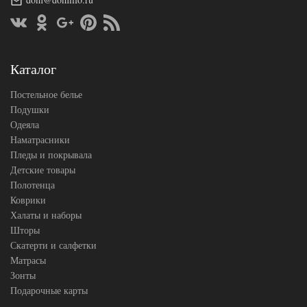
Размер
(на
простыни
резинке)
АльВиТек
Производитель
(Россия)
Каталог
Постельное белье
Подушки
Одеяла
Наматрасники
Пледы и покрывала
Детские товары
Полотенца
Коврики
Халаты и наборы
Шторы
Скатерти и салфетки
Матрасы
Зонты
Подарочные карты