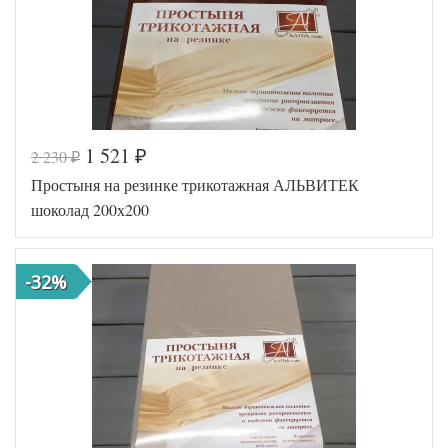
1 521
2 230
₽
₽
Код товара
517-093
Простыня на резинке трикотажная АЛЬВИТЕК
AL200086
Артикул
3388077
шоколад 200х200
Ткань
Трикотаж
200х200
Размер
(на
простыни
резинке)
-32%
АльВиТек
Производитель
(Россия)