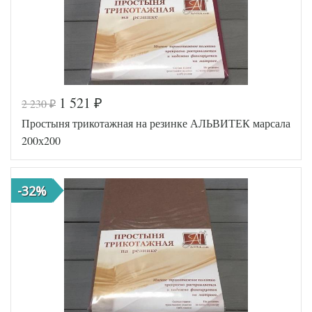
1 521
2 230
₽
₽
Код товара
546-698
Простыня трикотажная на резинке АЛЬВИТЕК марсала
AL200092
Артикул
5571782
200х200
Ткань
Трикотаж
200х200
Размер
(на
простыни
резинке)
-32%
АльВиТек
Производитель
(Россия)