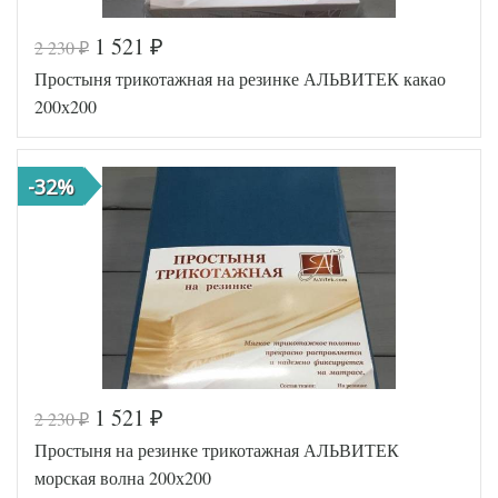
1 521
2 230
₽
₽
Код товара
546-704
Простыня трикотажная на резинке АЛЬВИТЕК какао
AL200092
Артикул
5570754
200х200
Ткань
Трикотаж
200х200
Размер
(на
простыни
резинке)
-32%
АльВиТек
Производитель
(Россия)
1 521
2 230
₽
₽
Код товара
517-138
Простыня на резинке трикотажная АЛЬВИТЕК
AL200092
Артикул
5554013
морская волна 200х200
Ткань
Трикотаж