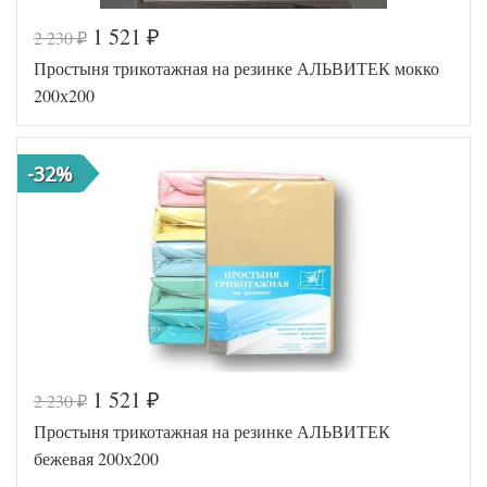
1 521
2 230
₽
₽
Код товара
516-649
Простыня трикотажная на резинке АЛЬВИТЕК мокко
AL200092
Артикул
5553986
200х200
Ткань
Трикотаж
200х200
Размер
(на
простыни
резинке)
-32%
АльВиТек
Производитель
(Россия)
1 521
2 230
₽
₽
Код товара
516-574
Простыня трикотажная на резинке АЛЬВИТЕК
AL200092
Артикул
5553993
бежевая 200х200
Ткань
Трикотаж