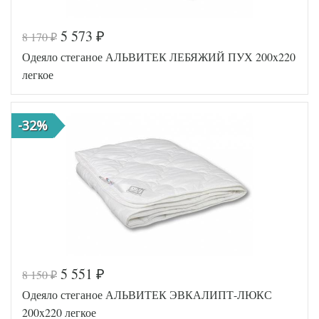
5 573
8 170
₽
₽
Одеяло стеганое АЛЬВИТЕК ЛЕБЯЖИЙ ПУХ 200x220
легкое
-32%
5 551
8 150
₽
₽
Код товара
517-966
Одеяло стеганое АЛЬВИТЕК ЭВКАЛИПТ-ЛЮКС
AL4607048005
Артикул
897
200x220 легкое