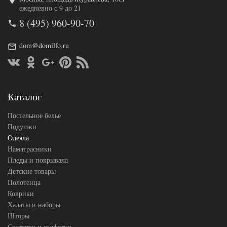
Код товара
575-440
ежедневно с 9 до 21
AL4607048010
Артикул
8 (495) 960-90-70
389
Ширина х
200х220 (евро)
Длина
dom@domilfo.ru
Сезонность
Легкое
Искусственный
Наполнитель
шелк
Хлопок-
Ткань
Вискоза
Каталог
АльВиТек
Производитель
(Россия)
Постельное белье
Подушки
Одеяла
Наматрасники
Пледы и покрывала
Детские товары
Полотенца
Коврики
Халаты и наборы
Шторы
Скатерти и салфетки