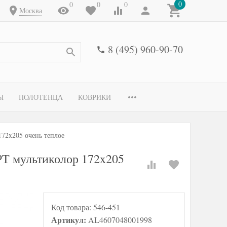
0
0
0
0
Москва
8 (495) 960-90-70
Ы
ПОЛОТЕНЦА
КОВРИКИ
2x205 очень теплое
 мультиколор 172x205
Код товара:
546-451
Артикул:
AL4607048001998