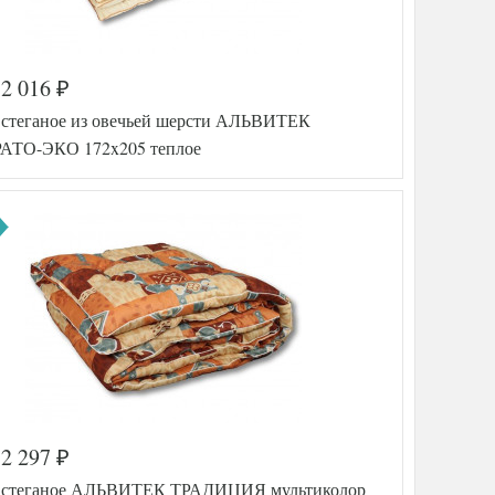
2 016
₽
 стеганое из овечьей шерсти АЛЬВИТЕК
ТО-ЭКО 172x205 теплое
2 297
₽
а
546-464
 стеганое АЛЬВИТЕК ТРАДИЦИЯ мультиколор
AL46070480