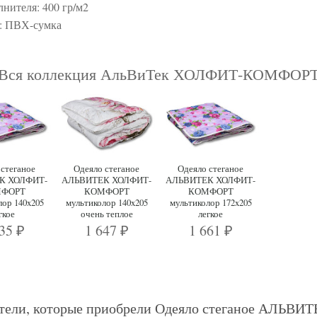
лнителя: 400 гр/м2
: ПВХ-сумка
Вся коллекция АльВиТек ХОЛФИТ-КОМФОР
 стеганое
Одеяло стеганое
Одеяло стеганое
К ХОЛФИТ-
АЛЬВИТЕК ХОЛФИТ-
АЛЬВИТЕК ХОЛФИТ-
ФОРТ
КОМФОРТ
КОМФОРТ
лор 140x205
мультиколор 140x205
мультиколор 172x205
гкое
очень теплое
легкое
435
1 647
1 661
₽
₽
₽
тели, которые приобрели Одеяло стеганое АЛЬ