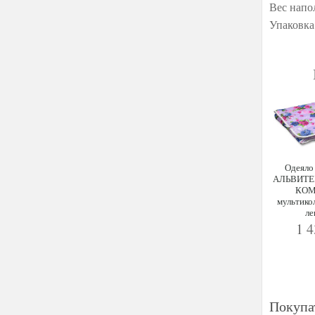
Вес напо
Упаковка
Одеяло
АЛЬВИТЕ
КОМ
мультико
ле
1 
Покупа