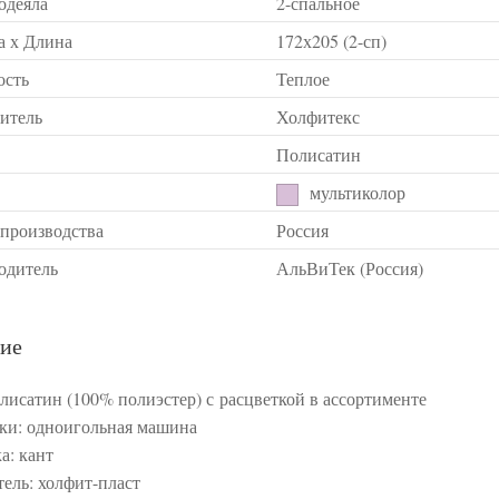
одеяла
2-спальное
 х Длина
172х205 (2-сп)
ость
Теплое
итель
Холфитекс
Полисатин
мультиколор
 производства
Россия
одитель
АльВиТек (Россия)
ие
олисатин (100% полиэстер) с расцветкой в ассортименте
ки: одноигольная машина
а: кант
ель: холфит-пласт