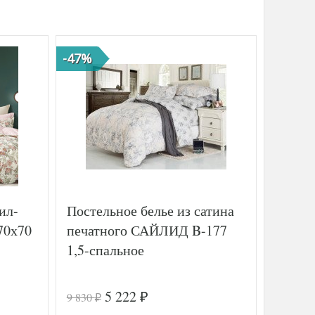
-47%
-41%
ХИТ
ил-
Постельное белье из сатина
Постел
70х70
печатного САЙЛИД B-177
микро
1,5-спальное
DREAM
(1шт),
спаль
5 222
9 830
3 090
₽
₽
₽