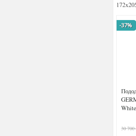
172x205
-37%
Подод
GERM
White
30 700