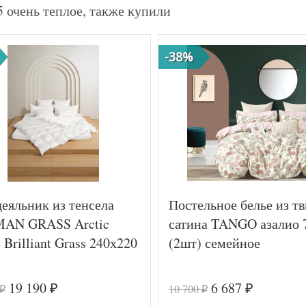
 очень теплое, также купили
-38%
еяльник из тенсела
Постельное белье из тв
AN GRASS Arctic
сатина TANGO азалио 
 Brilliant Grass 240х220
(2шт) семейное
19 190
6 687
10 700
₽
₽
₽
₽