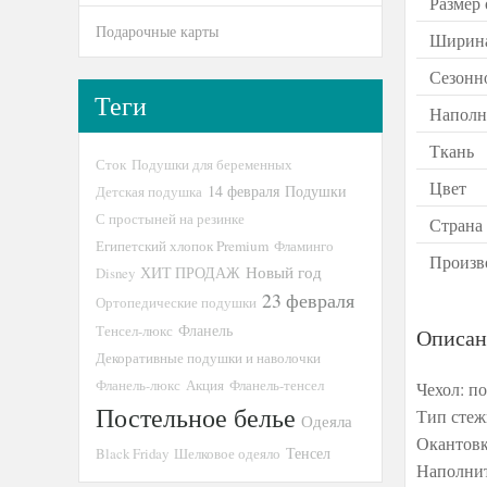
Размер 
Подарочные карты
Ширина
Сезонн
Теги
Наполн
Ткань
Сток
Подушки для беременных
Цвет
14 февраля
Подушки
Детская подушка
С простыней на резинке
Страна
Египетский хлопок Premium
Фламинго
Произв
Новый год
ХИТ ПРОДАЖ
Disney
23 февраля
Ортопедические подушки
Тенсел-люкс
Фланель
Описан
Декоративные подушки и наволочки
Фланель-люкс
Акция
Фланель-тенсел
Чехол: п
Постельное белье
Тип стеж
Одеяла
Окантовк
Тенсел
Black Friday
Шелковое одеяло
Наполнит