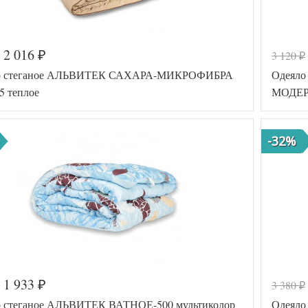
2 016
3 120
₽
₽
о стеганое АЛЬВИТЕК САХАРА-МИКРОФИБРА
Одеяло
5 теплое
МОДЕРА
-32%
1 933
3 380
₽
₽
а
518-006
Код товар
о стеганое АЛЬВИТЕК ВАТНОЕ-500 мультиколор
Одеяло
AL46070480