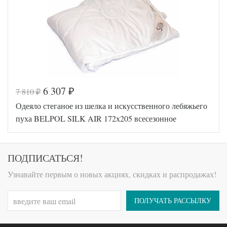
Ткань
Сатин люкс
АльВиТек
Производитель
(Россия)
6 307
7 810
₽
₽
Код товара
551-933
Одеяло стеганое из шелка и искусственного лебяжьего
BP4630018899
Артикул
400
пуха BELPOL SILK AIR 172х205 всесезонное
Ширина х
172х205 (2-сп)
Длина
Сезонность
Всесезонное
Тенсел /
ПОДПИСАТЬСЯ!
Наполнитель
Микроволокно
Ткань
Тик
Узнавайте первым о новых акциях, скидках и распродажах!
Belpol
Производитель
(Россия)
ПОЛУЧАТЬ РАССЫЛКУ