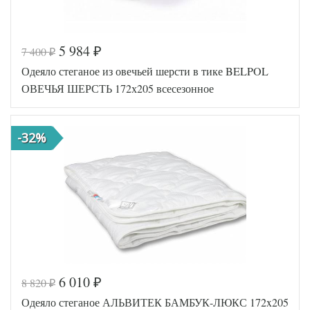
5 984
7 400
₽
₽
Код товара
547-280
Одеяло стеганое из овечьей шерсти в тике BELPOL
BP46071457
Артикул
57088
ОВЕЧЬЯ ШЕРСТЬ 172х205 всесезонное
Ширина х
172х205 (2-
Длина
сп)
Сезонность
Всесезонное
-32%
Козья
Наполнитель
шерсть
Ткань
Тик
Belpol
Производитель
(Россия)
6 010
8 820
₽
₽
Код товара
547-283
Одеяло стеганое АЛЬВИТЕК БАМБУК-ЛЮКС 172x205
BP46071457
Артикул