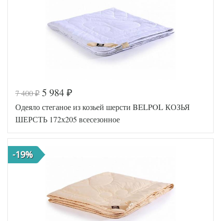
Ткань
Тик
АльВиТек
Производитель
(Россия)
5 984
7 400
₽
₽
Код товара
572-643
Одеяло стеганое из козьей шерсти BELPOL КОЗЬЯ
BP20000000
Артикул
63928
ШЕРСТЬ 172х205 всесезонное
Ширина х
172х205 (2-
Длина
сп)
Сезонность
Всесезонное
-19%
Верблюжья
Наполнитель
шерсть
Ткань
Тик
Belpol
Производитель
(Россия)