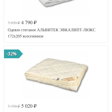
4 790
7 030
₽
₽
Одеяло стеганое АЛЬВИТЕК ЭВКАЛИПТ-ЛЮКС
172x205 всесезонное
-32%
5 020
7 370
₽
₽
Код товара
518-062