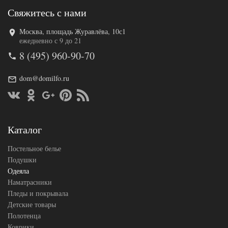
Свяжитесь с нами
Москва, площадь Журавлёва, 10с1
Код товара
547-329
ежедневно с 9 до 21
BP46300188
Артикул
8 (495) 960-90-70
96157
Ширина х
172х205 (2-
Длина
сп)
dom@domilfo.ru
Сезонность
Всесезонное
Шелк /
Наполнитель
Полиэфир
Ткань
Сатин
Belpol
Каталог
Производитель
(Россия)
Постельное белье
Подушки
Одеяла
Наматрасники
Пледы и покрывала
Детские товары
Полотенца
Коврики