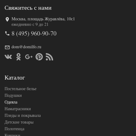
Свяжитесь с нами
Москва, площадь Журавлёва, 10с1
Код товара
547-335
ежедневно с 9 до 21
BP46300188
Артикул
8 (495) 960-90-70
96164
Ширина х
200х220
Длина
(евро)
dom@domilfo.ru
Сезонность
Всесезонное
Шелк /
Наполнитель
Полиэфир
Ткань
Сатин
Belpol
Каталог
Производитель
(Россия)
Постельное белье
Подушки
Одеяла
Наматрасники
Пледы и покрывала
Детские товары
Полотенца
Коврики