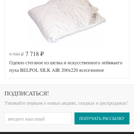
Ткань
Сатин люкс
АльВиТек
Производитель
(Россия)
7 718
9 580
₽
₽
Код товара
551-934
Одеяло стеганое из шелка и искусственного лебяжьего
BP4630018899
Артикул
417
пуха BELPOL SILK AIR 200х220 всесезонное
Ширина х
200х220 (евро)
Длина
Сезонность
Всесезонное
Тенсел /
ПОДПИСАТЬСЯ!
Наполнитель
Микроволокно
Ткань
Тик
Узнавайте первым о новых акциях, скидках и распродажах!
Belpol
Производитель
(Россия)
ПОЛУЧАТЬ РАССЫЛКУ