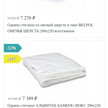
7 276
9 020
₽
₽
Код товара
547-281
Одеяло стеганое из овечьей шерсти в тике BELPOL
BP46071457
Артикул
57095
ОВЕЧЬЯ ШЕРСТЬ 200х220 всесезонное
Ширина х
200х220
Длина
(евро)
Сезонность
Всесезонное
-32%
Козья
Наполнитель
шерсть
Ткань
Тик
ХИТ
Belpol
Производитель
(Россия)
7 389
10 840
₽
₽
Код товара
547-284
Одеяло стеганое АЛЬВИТЕК БАМБУК-ЛЮКС 200x220
BP46071457
Артикул