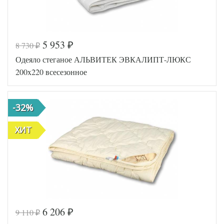
5 953
8 730
₽
₽
Одеяло стеганое АЛЬВИТЕК ЭВКАЛИПТ-ЛЮКС
200x220 всесезонное
-32%
ХИТ
6 206
9 110
₽
₽
Код товара
518-065