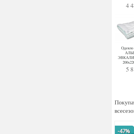
4 
Одеяло
АЛЬ
ЭВКАЛИ
200x22
5 
Покупа
всесез
-47%