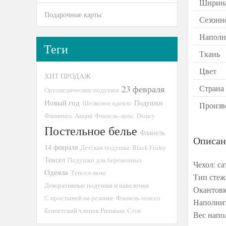
Ширина
Подарочные карты
Сезонн
Наполн
Теги
Ткань
Цвет
ХИТ ПРОДАЖ
23 февраля
Страна
Ортопедические подушки
Новый год
Подушки
Шелковое одеяло
Произв
Фламинго
Акция
Фланель-люкс
Disney
Постельное белье
Фланель
Описан
14 февраля
Детская подушка
Black Friday
Тенсел
Подушки для беременных
Чехол: с
Одеяла
Тенсел-люкс
Тип стеж
Декоративные подушки и наволочки
Окантовк
С простыней на резинке
Фланель-тенсел
Наполнит
Египетский хлопок Premium
Сток
Вес напо