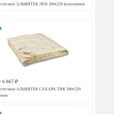
 стеганое АЛЬВИТЕК ЛЕН 200x220 всесезонное
а
517-973
6 867
₽
AL46070480
₽
11195
 стеганое АЛЬВИТЕК САХАРА-ТИК 200x220
200х220
нное
(евро)
ь
Всесезонное
ель
Лен
Лен-Хлопок