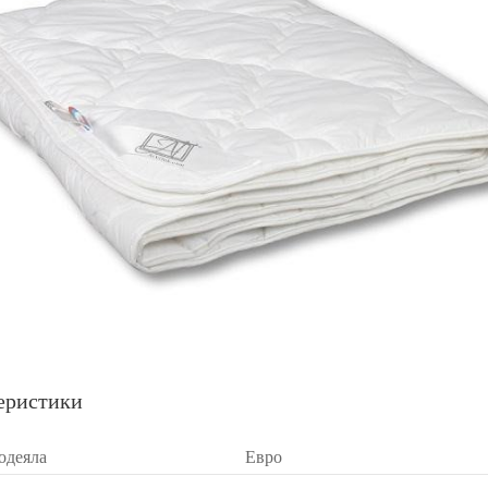
еристики
одеяла
Евро