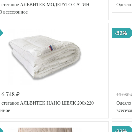
о стеганое АЛЬВИТЕК МОДЕРАТО-САТИН
Одеяло
0 всесезонное
-32%
Код товар
6 748
10 080
₽
а
517-982
Артикул
о стеганое АЛЬВИТЕК НАНО ШЕЛК 200x220
Одеяло
AL46070480
Ширина х
11225
онное
всесезо
Длина
х
200х220
Сезонност
(евро)
Наполнит
ть
Всесезонное
Ткань
-32%
Овечья