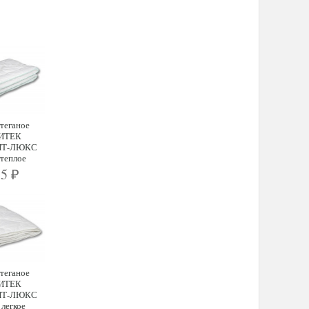
теганое
ИТЕК
ПТ-ЛЮКС
 теплое
55
₽
теганое
ИТЕК
ПТ-ЛЮКС
 легкое