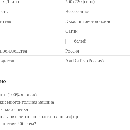
 х Длина
200х220 (евро)
ость
Всесезонное
итель
Эвкалиптовое волокно
Сатин
белый
 производства
Россия
одитель
АльВиТек (Россия)
ие
атин (100% хлопок)
ки: многоигольная машина
а: косая бейка
ель: эвкалиптовое волокно / полиэфир
лнителя: 300 гр/м2