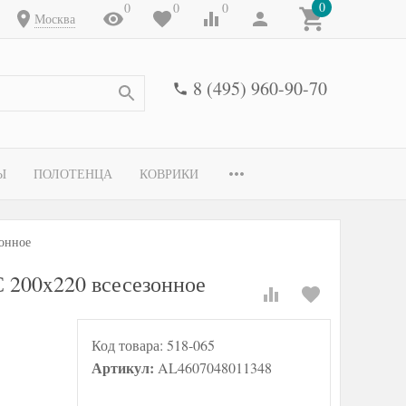
0
0
0
0
Москва
8 (495) 960-90-70
Ы
ПОЛОТЕНЦА
КОВРИКИ
онное
00x220 всесезонное
Код товара:
518-065
Артикул:
AL4607048011348