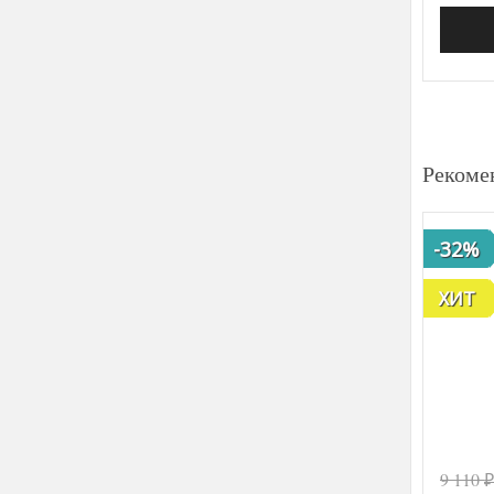
Рекоме
-32%
ХИТ
9 110
₽