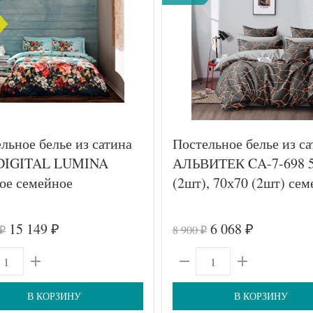
льное белье из сатина
Постельное белье из с
DIGITAL LUMINA
АЛЬВИТЕК CA-7-698 
ое семейное
(2шт), 70х70 (2шт) се
15 149
6 068
8 900
₽
₽
₽
₽
В КОРЗИНУ
В КОРЗИНУ