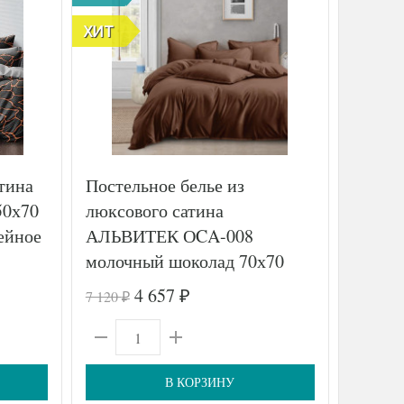
ХИТ
атина
Постельное белье из
Постел
50х70
люксового сатина
печатн
мейное
АЛЬВИТЕК ОCA-008
204-4 
молочный шоколад 70х70
(2шт) 1,5-спальное
4 657
7 120
17 010
₽
₽
₽
В КОРЗИНУ