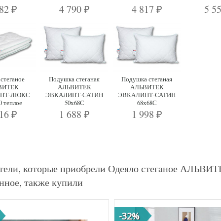
482
4 790
4 817
5 5
₽
₽
₽
 стеганое
Подушка стеганая
Подушка стеганая
ВИТЕК
АЛЬВИТЕК
АЛЬВИТЕК
ПТ-ЛЮКС
ЭВКАЛИПТ-САТИН
ЭВКАЛИПТ-САТИН
0 теплое
50х68С
68х68С
816
1 688
1 998
₽
₽
₽
тели, которые приобрели Одеяло стеганое АЛЬ
онное, также купили
-32%