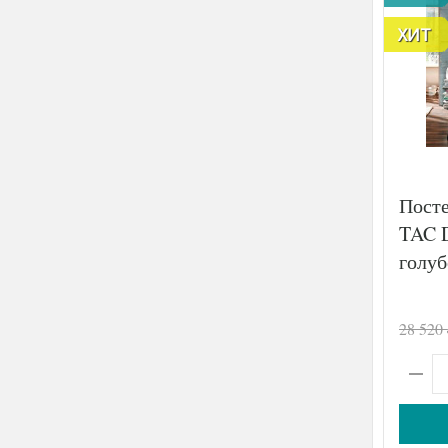
ХИТ
Посте
TAC 
голуб
28 520