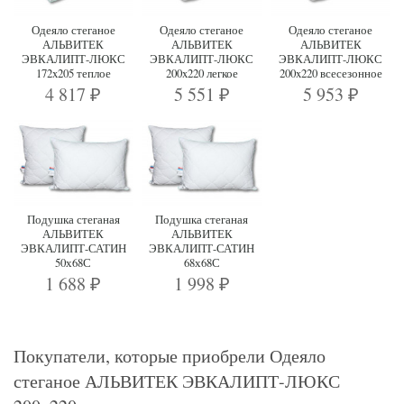
Одеяло стеганое
Одеяло стеганое
Одеяло стеганое
АЛЬВИТЕК
АЛЬВИТЕК
АЛЬВИТЕК
ЭВКАЛИПТ-ЛЮКС
ЭВКАЛИПТ-ЛЮКС
ЭВКАЛИПТ-ЛЮКС
172x205 теплое
200x220 легкое
200x220 всесезонное
4 817
5 551
5 953
₽
₽
₽
Подушка стеганая
Подушка стеганая
АЛЬВИТЕК
АЛЬВИТЕК
ЭВКАЛИПТ-САТИН
ЭВКАЛИПТ-САТИН
50х68С
68х68С
1 688
1 998
₽
₽
Покупатели, которые приобрели Одеяло
стеганое АЛЬВИТЕК ЭВКАЛИПТ-ЛЮКС