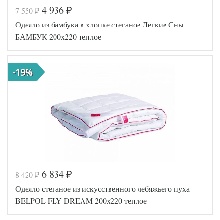
4 936
7 550
₽
₽
Код товара
577-002
Одеяло из бамбука в хлопке стеганое Легкие Сны
ОТСбп30-20
Артикул
20
БАМБУК 200х220 теплое
Ширина х
200х200
Длина
(евро)
Сезонность
Теплое
-19%
Наполнитель
Термофайбер
Ткань
Сатин
Belpol
Производитель
(Россия)
6 834
8 420
₽
₽
Код товара
517-573
Одеяло стеганое из искусственного лебяжьего пуха
AGD-200
Артикул
(40)04-БВ
BELPOL FLY DREAM 200х220 теплое
Ширина х
200х220
Длина
(евро)