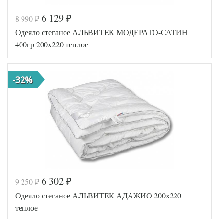
6 129
8 990
₽
₽
Одеяло стеганое АЛЬВИТЕК МОДЕРАТО-САТИН
400гр 200x220 теплое
-32%
6 302
9 250
₽
₽
Код товара
517-987
Одеяло стеганое АЛЬВИТЕК АДАЖИО 200х220
AL460704
Артикул
8003503
теплое
Ширина х
200х220