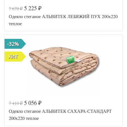
5 225
7 670
₽
₽
Код товара
560-696
Одеяло стеганое АЛЬВИТЕК ЛЕБЯЖИЙ ПУХ 200x220
AL4607048021
Артикул
217
теплое
Ширина х
200х220 (евро)
Длина
Сезонность
Теплое
-32%
Лебяжий пух
Наполнитель
искусственный
Ткань
Тик
ХИТ
АльВиТек
Производитель
(Россия)
5 056
7 410
₽
₽
Код товара
517-967
Одеяло стеганое АЛЬВИТЕК САХАРА-СТАНДАРТ
AL4607048004
Артикул
265
200x220 теплое
Ширина х
200х220 (евро)
Длина