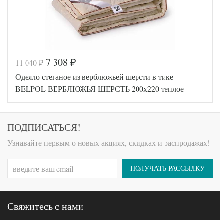
7 308
11 040
₽
₽
Код товара
518-024
Одеяло стеганое из верблюжьей шерсти в тике
AL4607048
Артикул
003565
BELPOL ВЕРБЛЮЖЬЯ ШЕРСТЬ 200х220 теплое
Ширина х
200х220
Длина
(евро)
Сезонность
Теплое
Верблюжья
ПОДПИСАТЬСЯ!
Наполнитель
шерсть
Ткань
Тик
Узнавайте первым о новых акциях, скидках и распродажах!
АльВиТек
Производитель
(Россия)
ПОЛУЧАТЬ РАССЫЛКУ
Свяжитесь с нами