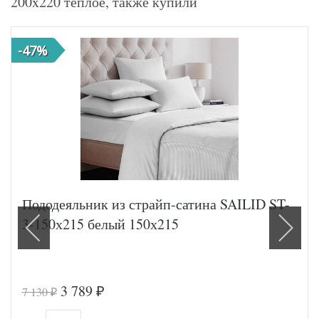
200x220 теплое, также купили
-47%
Пододеяльник из страйп-сатина SAILID ST-
3-150х215 белый 150х215
3 789
7 130
₽
₽