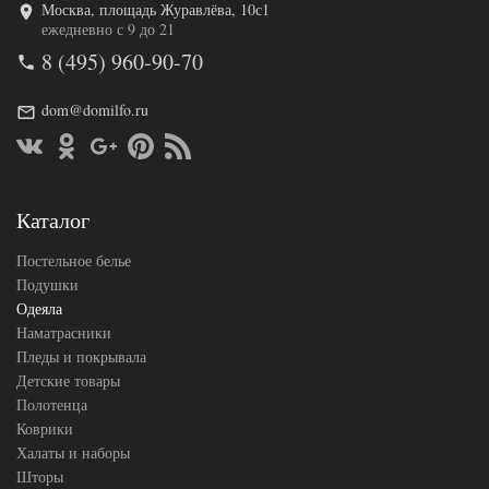
Москва, площадь Журавлёва, 10с1
Код товара
575-717
ежедневно с 9 до 21
BP4671457
Артикул
8 (495) 960-90-70
57385
Ширина х
200х220
Длина
(евро)
dom@domilfo.ru
Сезонность
Теплое
Верблюжья
Наполнитель
шерсть
Ткань
Тик
Belpol
Каталог
Производитель
(Россия)
Постельное белье
Подушки
Одеяла
Наматрасники
Пледы и покрывала
Детские товары
Полотенца
Коврики
Халаты и наборы
Шторы