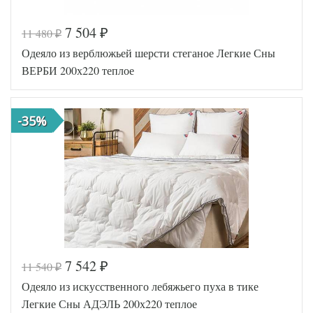
7 504
11 480
₽
₽
Код товара
517-809
Одеяло из верблюжьей шерсти стеганое Легкие Сны
AL4607048003
Артикул
442
ВЕРБИ 200х220 теплое
Ширина х
200х220 (евро)
Длина
Сезонность
Теплое
-35%
Лебяжий пух
Наполнитель
искусственный
Ткань
Сатин люкс
АльВиТек
Производитель
(Россия)
7 542
11 540
₽
₽
Код товара
517-587
Одеяло из искусственного лебяжьего пуха в тике
AGD-200(3
Артикул
0)02-ВШ
Легкие Сны АДЭЛЬ 200х220 теплое
Ширина х
200х220