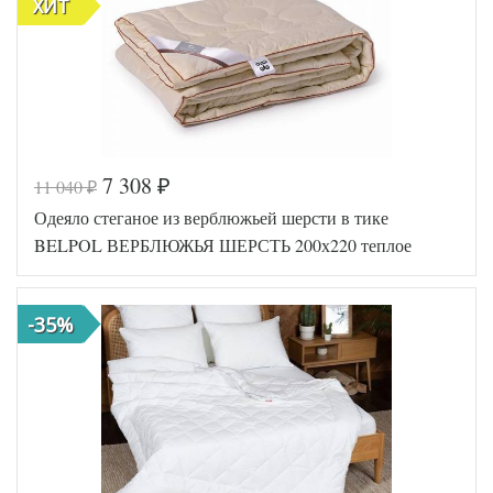
ХИТ
Производитель
Belpol (Россия)
7 308
11 040
₽
₽
Код товара
577-002
Одеяло стеганое из верблюжьей шерсти в тике
ОТСбп30-20
Артикул
20
BELPOL ВЕРБЛЮЖЬЯ ШЕРСТЬ 200х220 теплое
Ширина х
200х200
Длина
(евро)
Сезонность
Теплое
-35%
Наполнитель
Термофайбер
Ткань
Сатин
Belpol
Производитель
(Россия)