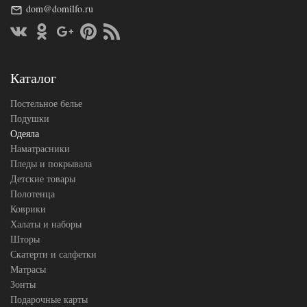
Ширина х
200х220
dom@domilfo.ru
Длина
(евро)
Сезонность
Теплое
Овечья
Наполнитель
шерсть
Ткань
Тик
Каталог
Belpol
Производитель
(Россия)
Постельное белье
Подушки
Одеяла
Наматрасники
Пледы и покрывала
Детские товары
Полотенца
Коврики
Халаты и наборы
Шторы
Скатерти и салфетки
Матрасы
Зонты
Подарочные карты