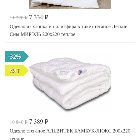
7 334
11 220
₽
₽
Код товара
575-717
Одеяло из хлопка и полиэфира в тике стеганое Легкие
BP4671457
Артикул
57385
Сны МИРЭЛЬ 200х220 теплое
Ширина х
200х220
Длина
(евро)
Сезонность
Теплое
-32%
Верблюжья
Наполнитель
шерсть
Ткань
Тик
ХИТ
Belpol
Производитель
(Россия)
7 389
10 840
₽
₽
Код товара
575-365
Одеяло стеганое АЛЬВИТЕК БАМБУК-ЛЮКС 200х220
AGD-200
Артикул
(20)02-Х
теплое