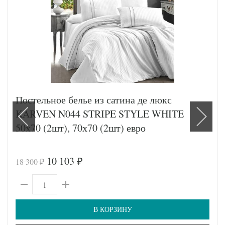
Постельное белье из сатина де люкс
KARVEN N044 STRIPE STYLE WHITE
50х70 (2шт), 70х70 (2шт) евро
10 103
18 300
₽
₽
В КОРЗИНУ