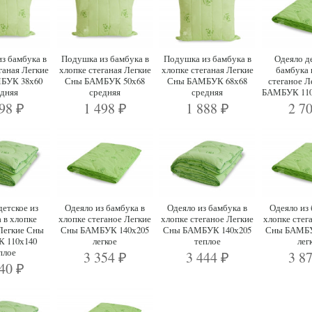
з бамбука в
Подушка из бамбука в
Подушка из бамбука в
Одеяло де
ганая Легкие
хлопке стеганая Легкие
хлопке стеганая Легкие
бамбука 
БУК 38х60
Сны БАМБУК 50х68
Сны БАМБУК 68х68
стеганое Л
едняя
средняя
средняя
БАМБУК 110х
098
1 498
1 888
2 7
₽
₽
₽
детское из
Одеяло из бамбука в
Одеяло из бамбука в
Одеяло из 
 в хлопке
хлопке стеганое Легкие
хлопке стеганое Легкие
хлопке стег
 Легкие Сны
Сны БАМБУК 140х205
Сны БАМБУК 140х205
Сны БАМБУ
 110х140
легкое
теплое
лег
плое
3 354
3 444
3 8
₽
₽
740
₽