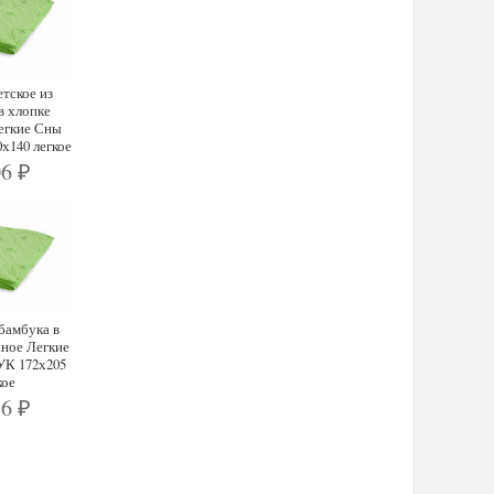
тское из
в хлопке
егкие Сны
140 легкое
06
₽
бамбука в
аное Легкие
К 172х205
кое
76
₽