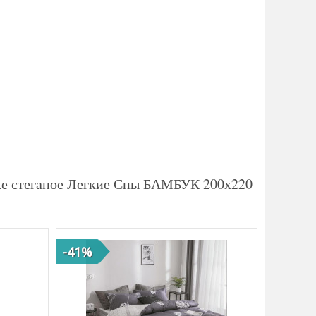
пке стеганое Легкие Сны БАМБУК 200х220
-41%
-47%