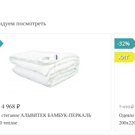
ндуем посмотреть
-32%
ХИТ
4 968
7 410
₽
₽
о стеганое АЛЬВИТЕК БАМБУК-ПЕРКАЛЬ
Одеял
0 теплое
200x220