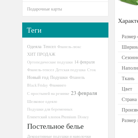
Подарочные карты
Характ
Теги
Размер 
Одеяла
Тенсел
Ширина
Фланель-люкс
ХИТ ПРОДАЖ
Сезонн
14 февраля
Ортопедические подушки
Наполн
Фланель-тенсел
Детская подушка
Сток
Новый год
Подушки
Фланель
Ткань
Black Friday
Фламинго
Цвет
23 февраля
С простыней на резинке
Страна
Шелковое одеяло
Подушки для беременных
Произв
Египетский хлопок Premium
Disney
Размер 
Постельное белье
Декоративные подушки и наволочки