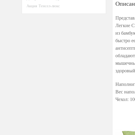
Описан
Акция
Тенсел-люкс
Представ
Легкие С
из бамбу
быстро е
антисепт
обладают
мышечные
здоровый
Наполнит
Вес напо
Чехол: 1