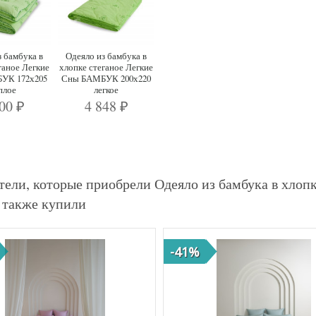
з бамбука в
Одеяло из бамбука в
ганое Легкие
хлопке стеганое Легкие
УК 172х205
Сны БАМБУК 200х220
плое
легкое
000
4 848
₽
₽
тели, которые приобрели Одеяло из бамбука в хло
, также купили
-41%