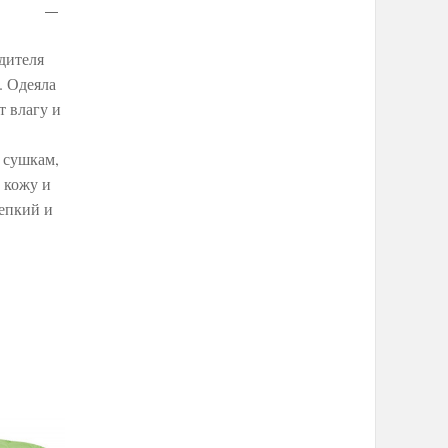
дителя
. Одеяла
 влагу и
 сушкам,
 кожу и
епкий и