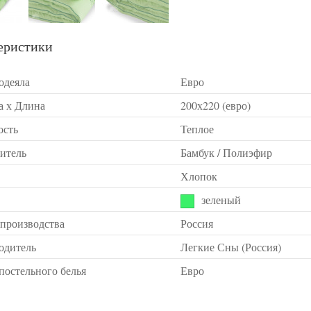
еристики
одеяла
Евро
 х Длина
200х220 (евро)
ость
Теплое
итель
Бамбук / Полиэфир
Хлопок
зеленый
 производства
Россия
одитель
Легкие Сны (Россия)
постельного белья
Евро