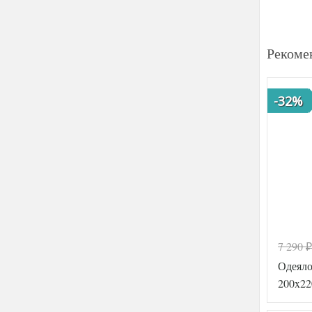
Рекоме
-32%
7 290
₽
Одеял
200x22