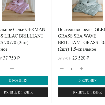
ельное белье GERMAN
Постельное белье GE
S LILAC BRILLIANT
GRASS SEA WAVE
S 70х70 (2шт)
BRILLIANT GRASS 50
йное
(2шт) 1,5-спальное
37 750
23 520
39 790
₽
₽
₽
₽
В КОРЗИНУ
В КОРЗИНУ
КУПИТЬ В 1 КЛИК
КУПИТЬ В 1 КЛИК