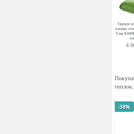
Одеяло и
хлопке сте
Сны БАМБ
те
4 
Покупа
теплое
-38%