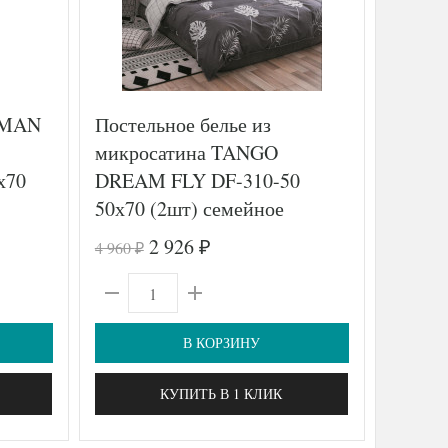
RMAN
Постельное белье из
Постел
микросатина TANGO
печатн
х70
DREAM FLY DF-310-50
SAILI
50х70 (2шт) семейное
2 926
4 960
20 630
₽
₽
₽
В КОРЗИНУ
КУПИТЬ В 1 КЛИК