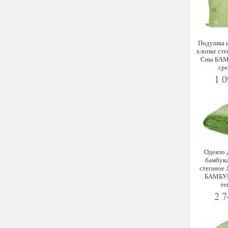
Подушка и
хлопке сте
Сны БАМ
ср
1 
Одеяло 
бамбука
стеганое
БАМБУК
те
2 