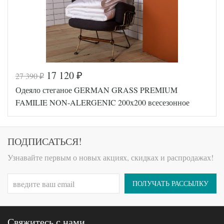
(Австрия)
17 120
27 390
₽
₽
Код товара
517-998
Одеяло стеганое GERMAN GRASS PREMIUM
Артикул
GG-122140
Ширина х
200х220
FAMILIE NON-ALERGENIC 200x200 всесезонное
Длина
(евро)
Сезонность
Всесезонное
Наполнитель
Хлопок
ПОДПИСАТЬСЯ!
Ткань
Сатин
German
Узнавайте первым о новых акциях, скидках и распродажах!
Производитель
Grass
(Австрия)
ПОЛУЧАТЬ РАССЫЛКУ
Свяжитесь с нами