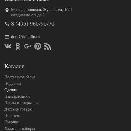
Москва, площадь Журавлёва, 10с1
Код товара
543-596
ежедневно с 9 до 21
GG-FSN-092
Артикул
8 (495) 960-90-70
90
Ширина х
200х200
Длина
(евро)
dom@domilfo.ru
Сезонность
Всесезонное
Полиэфирное
Наполнитель
волокно
Ткань
Сатин
German Grass
Каталог
Производитель
(Австрия)
Постельное белье
Подушки
Одеяла
Наматрасники
Пледы и покрывала
Детские товары
Полотенца
Коврики
Халаты и наборы