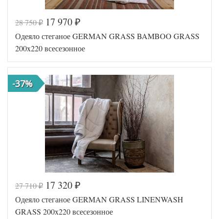
17 970
28 750
₽
₽
Код товара
561-274
Одеяло стеганое GERMAN GRASS BAMBOO GRASS
Артикул
GG-110140
Ширина х
200х220
200x220 всесезонное
Длина
(евро)
Сезонность
Всесезонное
Полиэфирное
Наполнитель
-37%
волокно
Ткань
Мако-батист
German Grass
Производитель
(Австрия)
17 320
27 710
₽
₽
Код товара
517-754
Одеяло стеганое GERMAN GRASS LINENWASH
Артикул
GG-169140
Ширина х
200х220
GRASS 200x220 всесезонное
Длина
(евро)