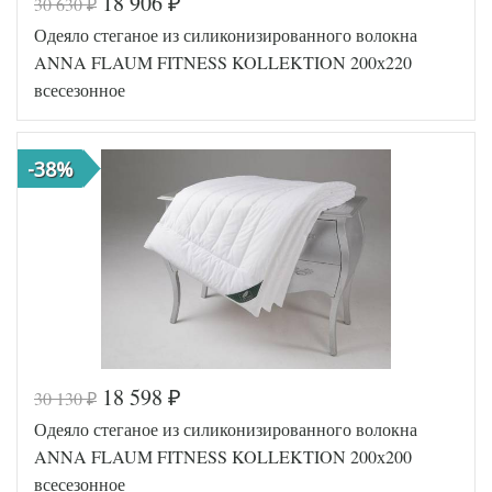
18 906
30 630
₽
₽
Код товара
517-782
Одеяло стеганое из силиконизированного волокна
Артикул
GG-158140
Ширина х
ANNA FLAUM FITNESS KOLLEKTION 200х220
200х220 (евро)
Длина
всесезонное
Сезонность
Всесезонное
Наполнитель
Овечья шерсть
Сатин
Ткань
пуходержащий
-38%
German Grass
Производитель
(Австрия)
18 598
30 130
₽
₽
Код товара
554-933
Одеяло стеганое из силиконизированного волокна
Артикул
GF-53208
Ширина х
ANNA FLAUM FITNESS KOLLEKTION 200х200
200х220 (евро)
Длина
всесезонное