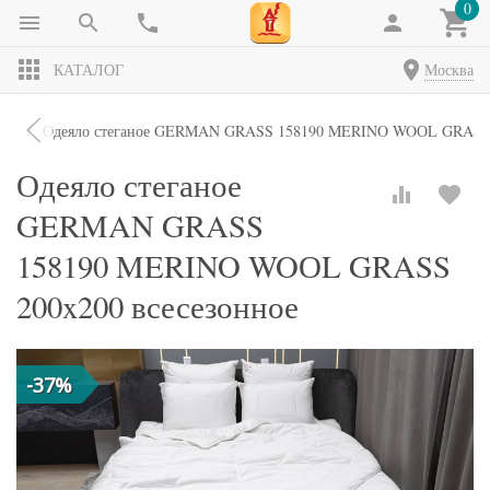
0
КАТАЛОГ
Москва
яла
Одеяло стеганое GERMAN GRASS 158190 MERINO WOОL GRASS 2
Одеяло стеганое
GERMAN GRASS
158190 MERINO WOОL GRASS
200x200 всесезонное
-37%