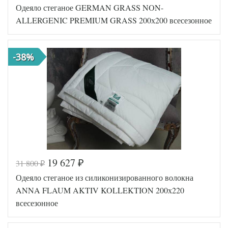
Одеяло стеганое GERMAN GRASS NON-
ALLERGENIC PREMIUM GRASS 200х200 всесезонное
-38%
19 627
31 800
₽
₽
Код товара
561-272
Одеяло стеганое из силиконизированного волокна
Артикул
GG-108192
Ширина х
ANNA FLAUM AKTIV KOLLEKTION 200х220
200х200 (евро)
Длина
всесезонное
Сезонность
Всесезонное
Полиэфирное
Наполнитель
волокно