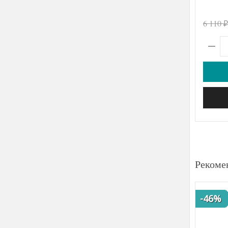
6 110
₽
Рекоме
-46%