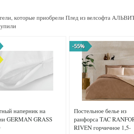
тели, которые приобрели Плед из велсофта АЛЬВ
купили
-55%
тный наперник на
Постельное белье из
ии GERMAN GRASS
ранфорса TAC RANFO
0
RIVEN горчичное 1,5-