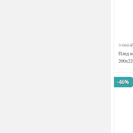
3 060
₽
Плед 
200х22
-46%