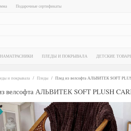
амма
Подарочные сертификаты
НАМАТРАСНИКИ
ПЛЕДЫ И ПОКРЫВАЛА
ДЕТСКИЕ ТОВАР
еды и покрывала
Пледы
Плед из велсофта АЛЬВИТЕК SOFT PLUS
из велсофта АЛЬВИТЕК SOFT PLUSH CARR