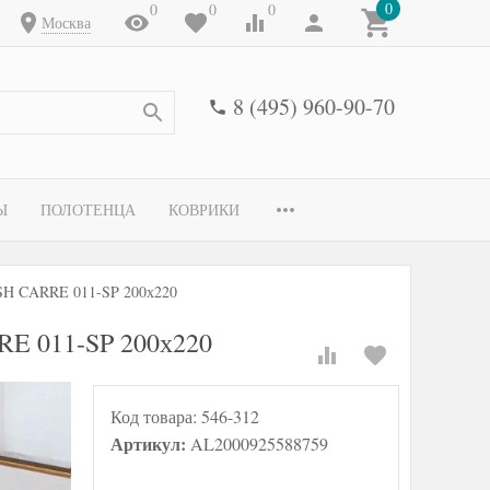
0
0
0
0
Москва
8 (495) 960-90-70
Ы
ПОЛОТЕНЦА
КОВРИКИ
H CARRE 011-SP 200х220
E 011-SP 200х220
Код товара:
546-312
Артикул:
AL2000925588759