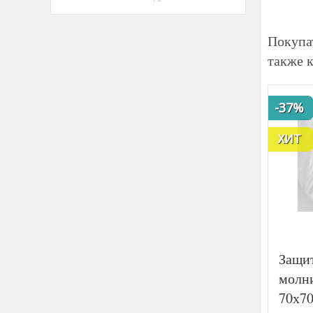
Покупа
также 
-37%
ХИТ
Защи
молн
70х7