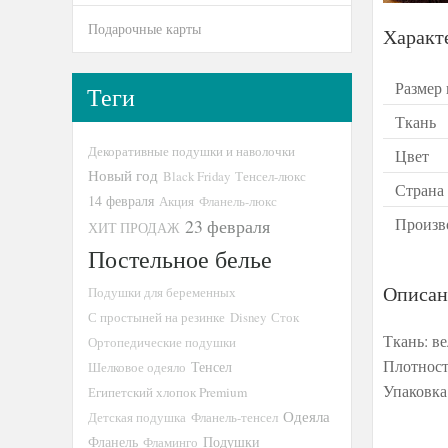
Подарочные карты
Характ
Размер
Теги
Ткань
Декоративные подушки и наволочки
Цвет
Новый год
Black Friday
Тенсел-люкс
Страна
14 февраля
Акция
Фланель-люкс
Произв
23 февраля
ХИТ ПРОДАЖ
Постельное белье
Описан
Подушки для беременных
С простыней на резинке
Disney
Сток
Ткань: в
Ортопедические подушки
Плотност
Тенсел
Шелковое одеяло
Упаковка
Египетский хлопок Premium
Одеяла
Детская подушка
Фланель-тенсел
Подушки
Фланель
Фламинго