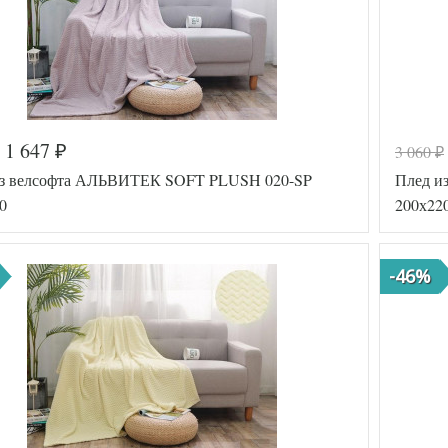
1 647
3 060
₽
₽
из велсофта АЛЬВИТЕК SOFT PLUSH 020-SP
Плед и
0
200х22
-46%