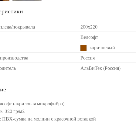
еристики
 пледа/покрывала
200х220
Велсофт
коричневый
 производства
Россия
одитель
АльВиТек (Россия)
ие
елсофт (акриловая микрофибра)
ь: 320 гр/м2
: ПВХ-сумка на молнии с красочной вставкой