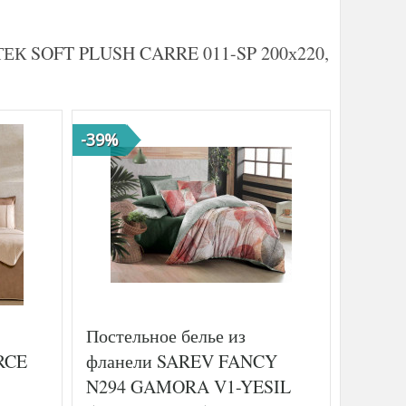
ИТЕК SOFT PLUSH CARRE 011-SP 200х220,
-39%
-39%
Постельное белье из
Постел
RCE
фланели SAREV FANCY
KARV
N294 GAMORA V1-YESIL
WHITE