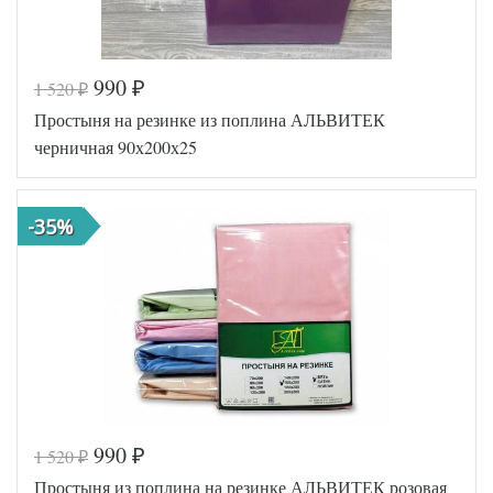
990
1 520
₽
₽
Простыня на резинке из поплина АЛЬВИТЕК
черничная 90х200х25
-35%
990
1 520
₽
₽
Код товара
546-620
Простыня из поплина на резинке АЛЬВИТЕК розовая
AL460704