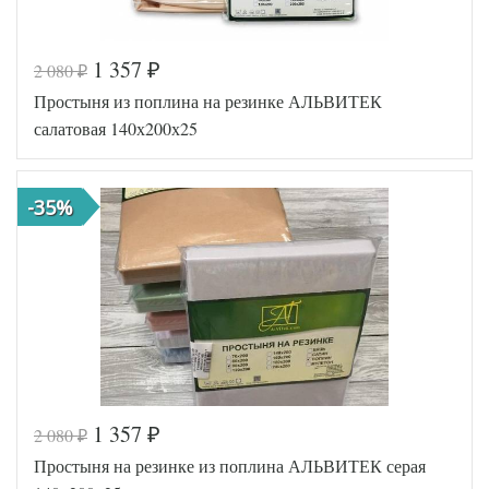
1 357
2 080
₽
₽
Код товара
516-485
Простыня из поплина на резинке АЛЬВИТЕК
AL460704
Артикул
8010679
салатовая 140х200х25
Ткань
Поплин
140х200
Размер
(на
простыни
резинке)
-35%
АльВиТек
Производитель
(Россия)
1 357
2 080
₽
₽
Код товара
516-568
Простыня на резинке из поплина АЛЬВИТЕК серая
AL460704
Артикул
8010686