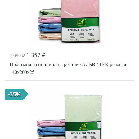
(Россия)
1 357
2 080
₽
₽
Код товара
545-452
Простыня из поплина на резинке АЛЬВИТЕК розовая
AL460704
Артикул
8017227
140х200х25
Ткань
Поплин
140х200
Размер
(на
простыни
резинке)
-35%
АльВиТек
Производитель
(Россия)