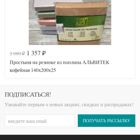
1 357
2 080
₽
₽
Код товара
545-118
Простыня на резинке из поплина АЛЬВИТЕК
AL460704
Артикул
8017173
кофейная 140х200х25
Ткань
Поплин
140х200
Размер
(на
простыни
резинке)
ПОДПИСАТЬСЯ!
АльВиТек
Производитель
(Россия)
Узнавайте первым о новых акциях, скидках и распродажах!
ПОЛУЧАТЬ РАССЫЛКУ