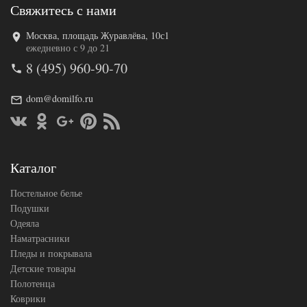
Свяжитесь с нами
Москва, площадь Журавлёва, 10с1
Код товара
545-128
ежедневно с 9 до 21
AL460704
Артикул
8 (495) 960-90-70
8017012
Ткань
Поплин
dom@domilfo.ru
140х200
Размер
(на
простыни
резинке)
АльВиТек
Производитель
(Россия)
Каталог
Постельное белье
Подушки
Одеяла
Наматрасники
Пледы и покрывала
Детские товары
Полотенца
Коврики