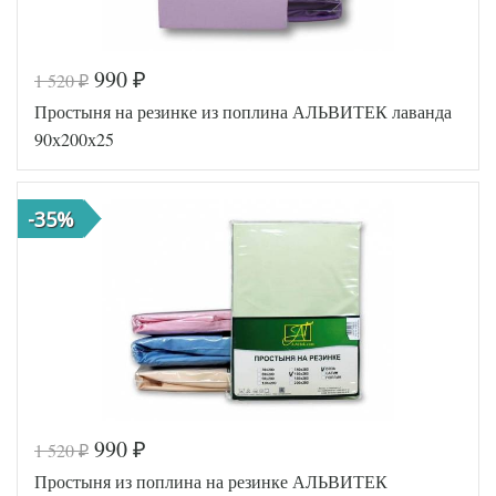
990
1 520
₽
₽
Код товара
545-114
Простыня на резинке из поплина АЛЬВИТЕК лаванда
AL460704
Артикул
8017166
90х200х25
Ткань
Поплин
90х200
Размер
(на
простыни
резинке)
-35%
АльВиТек
Производитель
(Россия)
990
1 520
₽
₽
Код товара
545-457
Простыня из поплина на резинке АЛЬВИТЕК
AL460704
Артикул