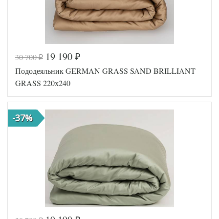
19 190
30 700
₽
₽
Код товара
561-746
Пододеяльник GERMAN GRASS SAND BRILLIANT
GG-12240
Артикул
220
GRASS 220х240
Ткань
Сатин
Размер
240х220
пододеяльника
-37%
German
Производитель
Grass
(Австрия)