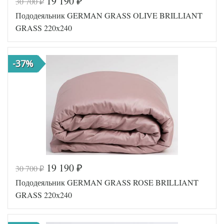
19 190
30 700
₽
₽
Код товара
561-786
Пододеяльник GERMAN GRASS OLIVE BRILLIANT
GG-25240
Артикул
220
GRASS 220х240
Ткань
Сатин
Размер
240х220
пододеяльника
-37%
German
Производитель
Grass
(Австрия)
19 190
30 700
₽
₽
Код товара
561-753
Пододеяльник GERMAN GRASS ROSE BRILLIANT
GG-18240
Артикул
220
GRASS 220х240
Ткань
Сатин
Размер
240х220
пододеяльника