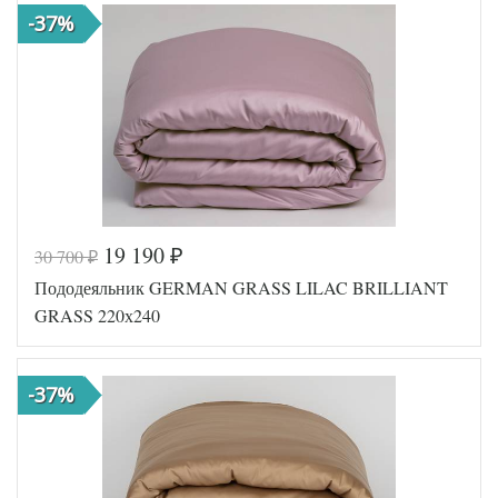
-37%
German
Производитель
Grass
(Австрия)
19 190
30 700
₽
₽
Код товара
561-793
Пододеяльник GERMAN GRASS LILAC BRILLIANT
GG-27240
Артикул
220
GRASS 220х240
Ткань
Сатин
Размер
240х220
пододеяльника
-37%
German
Производитель
Grass
(Австрия)