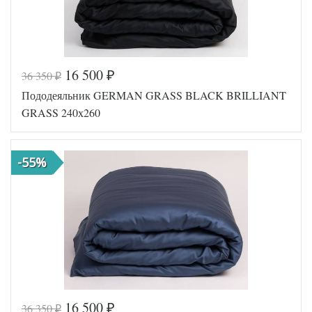
16 500
36 350
₽
₽
Код товара
561-760
Пододеяльник GERMAN GRASS BLACK BRILLIANT
GG-13240
Артикул
220
GRASS 240х260
Ткань
Сатин
Размер
240х220
пододеяльника
-55%
German
Производитель
Grass
(Австрия)
16 500
36 350
₽
₽