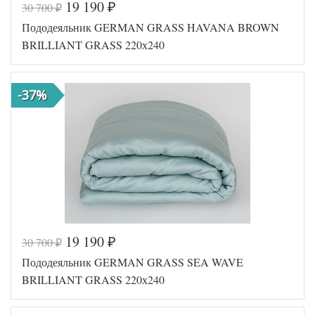
19 190
30 700
₽
₽
Код товара
561-808
Пододеяльник GERMAN GRASS HAVANA BROWN
GG-24240
Артикул
220
BRILLIANT GRASS 220х240
Ткань
Сатин
Размер
240х220
пододеяльника
-37%
German
Производитель
Grass
(Австрия)
19 190
30 700
₽
₽
Код товара
561-727
Пододеяльник GERMAN GRASS SEA WAVE
GG-23240
Артикул
220
BRILLIANT GRASS 220х240
Ткань
Сатин
Размер
240х220
пододеяльника