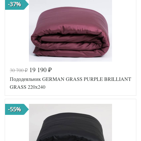
-37%
German
Производитель
Grass
(Австрия)
19 190
30 700
₽
₽
Код товара
561-767
Пододеяльник GERMAN GRASS PURPLE BRILLIANT
GG-16240
Артикул
220
GRASS 220х240
Ткань
Сатин
Размер
240х220
пододеяльника
-55%
German
Производитель
Grass
(Австрия)