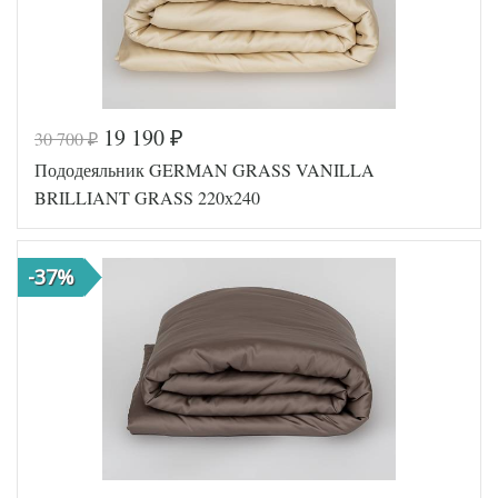
19 190
30 700
₽
₽
Код товара
561-827
Пододеяльник GERMAN GRASS VANILLA
GG-26240
Артикул
220
BRILLIANT GRASS 220х240
Ткань
Сатин
Размер
240х220
пододеяльника
-37%
German
Производитель
Grass
(Австрия)